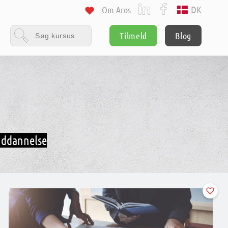
DK
Om Aros
Tilmeld
Blog
-uddannelse