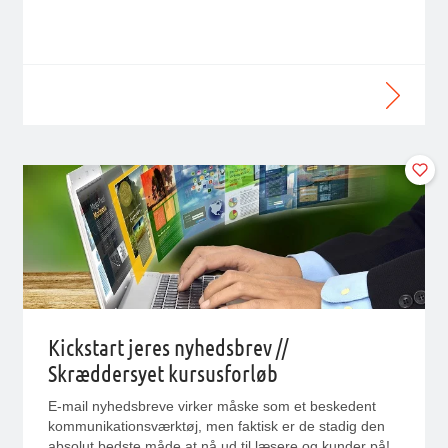
Kickstart jeres nyhedsbrev //
Skræddersyet kursusforløb
E-mail nyhedsbreve virker måske som et beskedent
kommunikationsværktøj, men faktisk er de stadig den
absolut bedste måde at nå ud til læsere og kunder på!