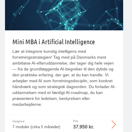
Mini MBA i Artificial Intelligence
Lær at integrere kunstig intelligens med
forretningsstrategien! Tag med på Danmarks mest
ambitiøse AI-efteruddannelse, der tager dig hele vejen
— fra de grundlæggende AI-begreber til den dybde og
den praktiske erfaring, der gør, at du kan handle. Vi
arbejder med AI som forretningsdisciplin, som konkret
håndværk og som strategisk dagsorden. Du forlader AI-
uddannelsen med et færdigt AI-roadmap, du kan
præsentere for ledelsen, bestyrelsen eller
medarbejderne.
Pris
Varighed
37.950 kr.
7 moduler (cirka 5 måneder)