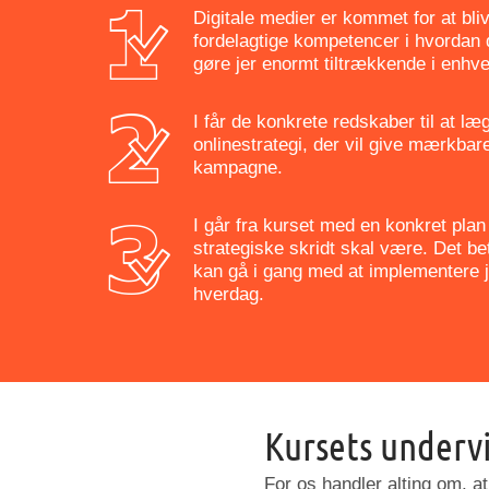
Digitale medier er kommet for at bliv
fordelagtige kompetencer i hvordan d
gøre jer enormt tiltrækkende i enhve
I får de konkrete redskaber til at læ
onlinestrategi, der vil give mærkbar
kampagne.
I går fra kurset med en konkret plan
strategiske skridt skal være. Det b
kan gå i gang med at implementere j
hverdag.
Kursets underv
For os handler alting om, at