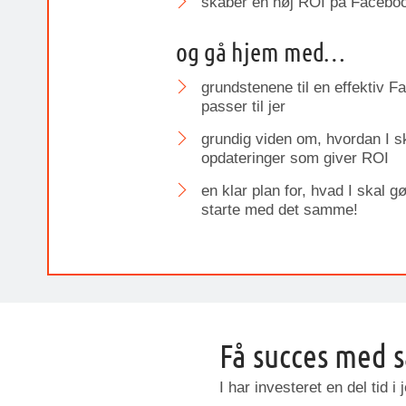
skaber en høj ROI på Facebo
og gå hjem med…
grundstenene til en effektiv 
passer til jer
grundig viden om, hvordan I 
opdateringer som giver ROI
en klar plan for, hvad I skal gø
starte med det samme!
Få succes med 
I har investeret en del tid 