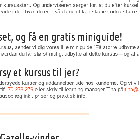
 kursusstart. Og underviseren sørger for, at du efter kurset
iden der, hvor du er – så du nemt kan skabe endnu større væ
set, og få en gratis miniguide!
ursus, sender vi dig vores lille miniguide ”Få større udbytte 
 hvordan du får størst muligt udbytte af dette kursus – og af a
sy et kursus til jer?
dersyede kurser og uddannelser ude hos kunderne. Og vi vil
tlf.
70 278 279
eller skriv til learning manager Tina på
tina@
rsusoplæg inkl. priser og praktisk info.
 Gazelle-vinder