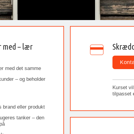
r med – lær
Skrædd
Konta
mer med det samme
 kunder – og beholder
Kurset vi
tilpasset
 brand eller produkt
brugeres tanker – den
på