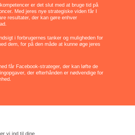
kompetencer er det slut med at bruge tid på
oncer. Med jeres nye strategiske viden får I
e resultater, der kan gøre enhver
ad.
indsigt i forbrugernes tanker og muligheden for
 med dem, for på den måde at kunne øge jeres
ed får Facebook-strateger, der kan løfte de
tingopgaver, der efterhånden er nødvendige for
mhed.
r vi ind til dine