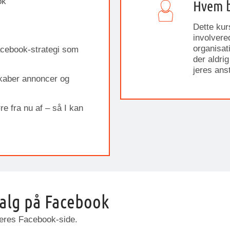
ok
Hvem b
Dette kurs
involvere
organisat
Facebook-strategi som
der aldrig
jeres ans
skaber annoncer og
re fra nu af – så I kan
salg på Facebook
i jeres Facebook-side.