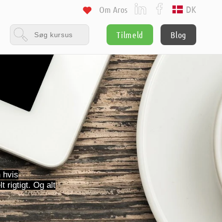
DK
Om Aros
Tilmeld
Blog
 hvis
rigtigt. Og alt