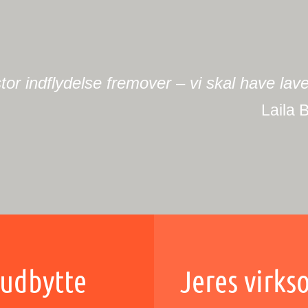
målrettet og meget informativt.
 udbytte
Jeres virk