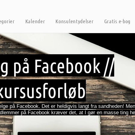
egorier
Kalender
Konsulentydelser
Gratis e-bog
g på Facebook //
kursusforløb
sælge på Facebook. Det er heldigvis langt fra sandheden! Men
dlemmer på Facebook kræver det, at I gør en masse ting helt 