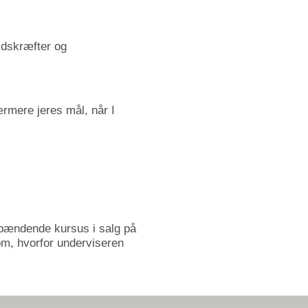
jdskræfter og
ærmere jeres mål, når I
 spændende kursus i salg på
 om, hvorfor underviseren