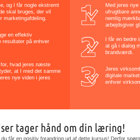
e, og I får nogle ekstremt
Med jeres nye 
e skal bruges, der vil
ufrugtbare ann
r marketingafdeling.
nemlig mærkbar
arbejdsgiver gl
gge en effektiv
I får en bedre 
e resultater på enhver
at gå i dialog
brandværdi.
 for, hvad jeres næste
Jeres virksomh
etyder, at I med det samme
digitale marke
eres nye viden i jeres
enhver virkso
iser tager hånd om din læring!
 du får en positiv forandring ud af dette kursus! Derfor spørge