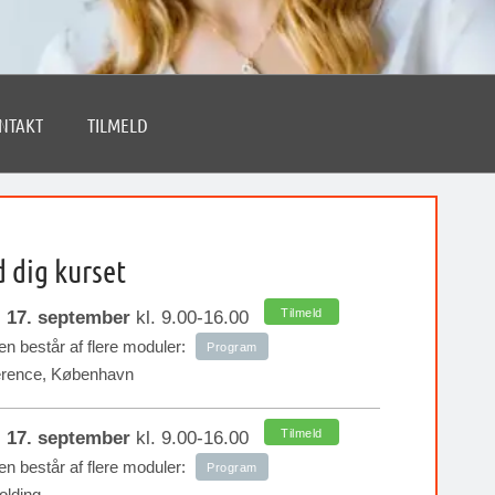
NTAKT
TILMELD
d dig kurset
Tilmeld
:
17. september
kl. 9.00-16.00
n består af flere moduler:
Program
erence, København
Tilmeld
:
17. september
kl. 9.00-16.00
n består af flere moduler:
Program
olding