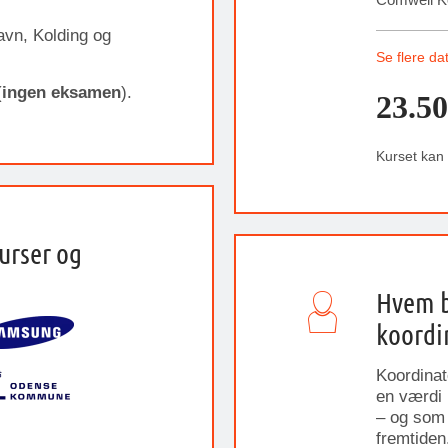
vn, Kolding og
Se flere da
(
ingen eksamen
).
23.50
Kurset kan
urser og
Hvem b
koordi
Koordinat
en værdi 
– og som 
fremtiden