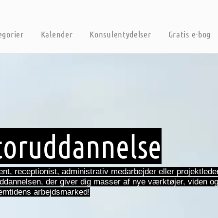
egorier
Kalender
Konsulentydelser
Gratis e-bog
toruddannelse
nt, receptionist, administrativ medarbejder eller projektlede
uddannelsen, der giver dig masser af nye værktøjer, viden 
fremtidens arbejdsmarked!