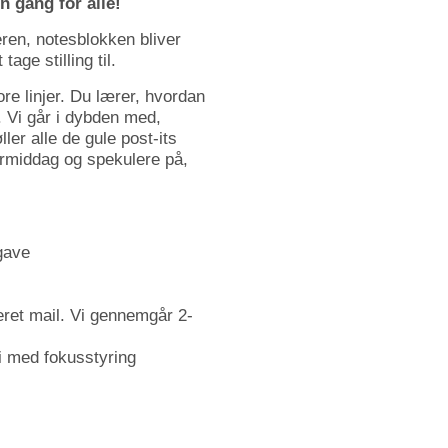
n gang for alle!
ren, notesblokken bliver
ge stilling til.
ore linjer. Du lærer, hvordan
. Vi går i dybden med,
er alle de gule post-its
ermiddag og spekulere på,
pgave
reret mail. Vi gennemgår 2-
vi med fokusstyring