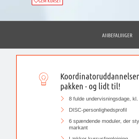
GEM KURSET
ANBEFALINGER
Koordinatoruddannelsen 
pakken - og lidt til!
8 fulde undervisningsdage, kl.
DISC-personlighedsprofil
6 spændende moduler, der styr
markant
Lækker kursusforplejning