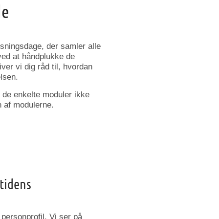
de
sningsdage, der samler alle
ved at håndplukke de
ver vi dig råd til, hvordan
lsen.
 de enkelte moduler ikke
en af modulerne.
mtidens
 personprofil. Vi ser på