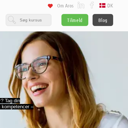
DK
Om Aros
Tilmeld
Blog
r? Tag din
og kompetencer –