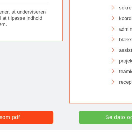
sekre
ener, at underviseren
 at tilpasse indhold
koord
dem.
admin
blæks
assis
projek
teaml
recept
som pdf
Se dato o