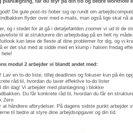
 planlægning, får du styr på din tid og bedre workflow é
godt! De gule post-its hober sig op rundt om arbejdscompute
ndbakken flyder over med e-mails, man også lige skal nå at ta
r, og i stedet for at gå i detaljefælden zoomer vi ud til de st
veliste til at strukturere din arbejdsdag på en helt ny måde
ook kan løse de fleste af dine problemer for dig, og vi krøll
å er det slut med at sidde med en klump i halsen fredag eft
 hele!
ns modul 2 arbejder vi blandt andet med:
! Lav en to-do liste, tilføj deadlines og fokuser kun på én o
rete råd til, hvordan du laver effektive to-do lister
 din dag! Vi arbejder med planlægning i blokke
indbakken. Du får konkrete råd til, hvordan du får en struktu
x Zero
ær at håndtere afbrydelser. På dagens sidste punkt arbejder 
rne til bedre at styre dine arbejdsopgaver og din tid.