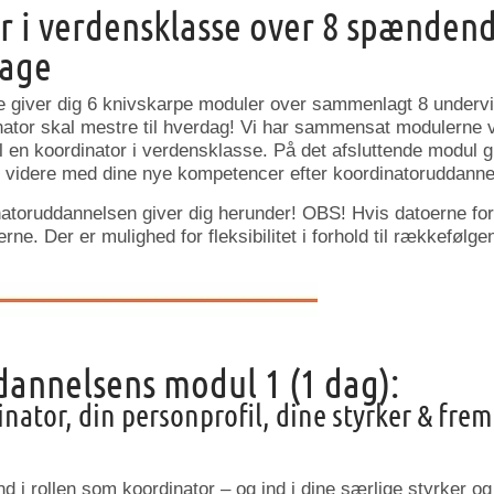
or i verdensklasse over 8 spænden
dage
 giver dig 6 knivskarpe moduler over sammenlagt 8 undervi
ator skal mestre til hverdag! Vi har sammensat modulerne 
il en koordinator i verdensklasse. På det afsluttende modul gi
e videre med dine nye kompetencer efter koordinatoruddanne
natoruddannelsen giver dig herunder! OBS! Hvis datoerne for
rne. Der er mulighed for fleksibilitet i forhold til rækkefølg
annelsens modul 1 (1 dag):
nator, din personprofil, dine styrker & fre
d i rollen som koordinator – og ind i dine særlige styrker og