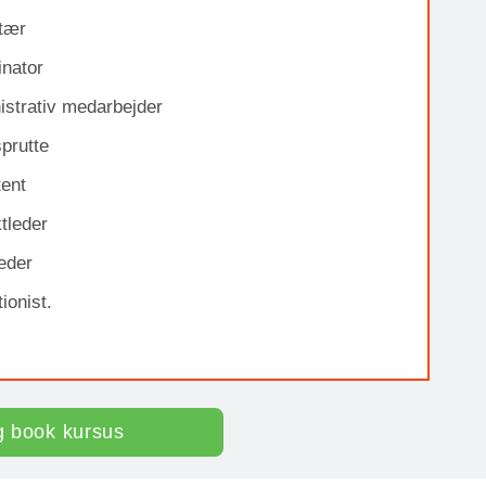
tær
inator
istrativ medarbejder
prutte
tent
tleder
eder
ionist.
g book kursus