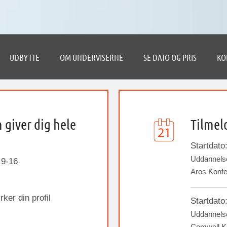
UDBYTTE
OM UNDERVISERNE
SE DATO OG PRIS
KO
giver dig hele
Tilmel
Startdato
Uddannelse
 9-16
Aros Konf
ker din profil
Startdato
Uddannelse
Comwell K