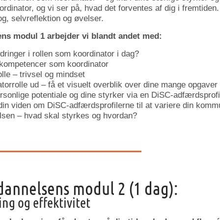
ordinator, og vi ser på, hvad det forventes af dig i fremtiden
og, selvreflektion og øvelser.
ns modul 1 arbejder vi blandt andet med:
dringer i rollen som koordinator i dag?
 kompetencer som koordinator
lle – trivsel og mindset
torrolle ud – få et visuelt overblik over dine mange opgaver
ersonlige potentiale og dine styrker via en DiSC-adfærdsprofi
in viden om DiSC-adfærdsprofilerne til at variere din kommu
lsen – hvad skal styrkes og hvordan?
annelsens modul 2 (1 dag):
ng og effektivitet