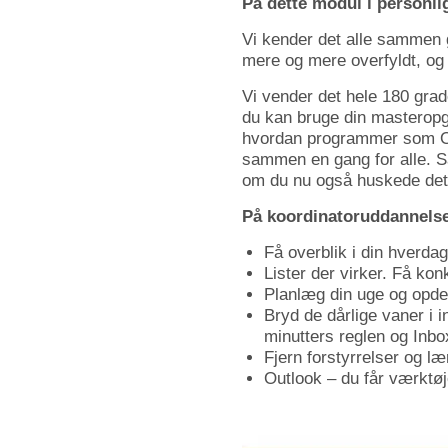
På dette modul i personlig
Vi kender det alle sammen 
mere og mere overfyldt, og i
Vi vender det hele 180 grade
du kan bruge din masteropga
hvordan programmer som Outl
sammen en gang for alle. S
om du nu også huskede det
På koordinatoruddannelse
Få overblik i din hverdag
Lister der virker. Få konk
Planlæg din uge og opdel
Bryd de dårlige vaner i 
minutters reglen og Inbo
Fjern forstyrrelser og l
Outlook – du får værktøje