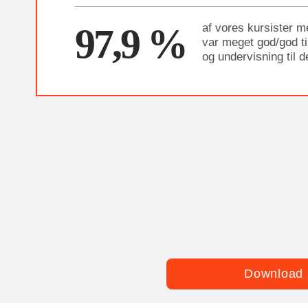
97,9 %
af vores kursister m
var meget god/god til
og undervisning til 
Download 