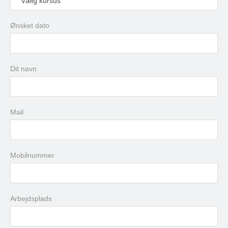
Vælg kursus
Ønsket dato
august
2026
Dit navn
man
tir
ons
tor
fre
lør
søn
27
28
29
30
31
1
2
3
4
5
6
7
8
9
Mail
10
11
12
13
14
15
16
17
18
19
20
21
22
23
24
25
26
27
28
29
30
Mobilnummer
31
1
2
3
4
5
6
Arbejdsplads
i dag
slet
luk