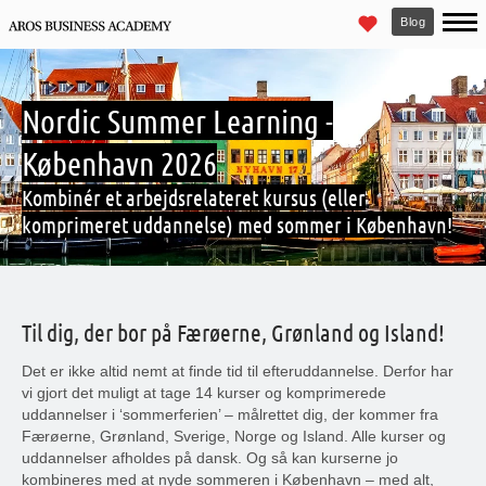
Blog
Nordic Summer Learning -
København 2026
Kombinér et arbejdsrelateret kursus (eller
komprimeret uddannelse) med sommer i København!
Til dig, der bor på Færøerne, Grønland og Island!
Det er ikke altid nemt at finde tid til efteruddannelse. Derfor har
vi gjort det muligt at tage 14 kurser og komprimerede
uddannelser i ‘sommerferien’ – målrettet dig, der kommer fra
Færøerne, Grønland, Sverige, Norge og Island. Alle kurser og
uddannelser afholdes på dansk. Og så kan kurserne jo
kombineres med at nyde sommeren i København – med alt,