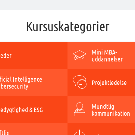
Kursuskategorier
Mini MBA-
eder
uddannelser
ficial Intelligence
Projektledelse
ybersecurity
Mundtlig
edygtighed & ESG
kommunikation
ftlig