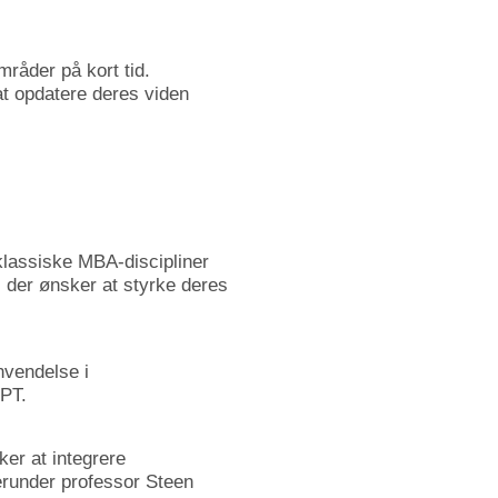
områder
på
kort
tid.
at
opdatere
deres
viden
klassiske
MBA-
discipliner
,
der
ønsker
at
styrke
deres
nvendelse
i
PT.
ker
at
integrere
erunder
professor
Steen