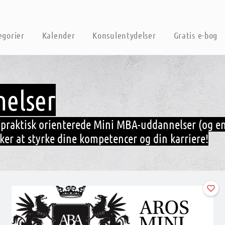
egorier
Kalender
Konsulentydelser
Gratis e-bog
elser
 praktisk orienterede Mini MBA-uddannelser (og en
sker at styrke dine kompetencer og din karriere!