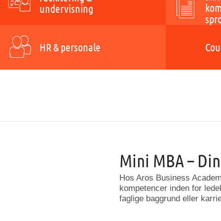
kom
undervisning
spr
HR & personale
Cou
Mini
MBA –
Di
Hos
Aros
Business
Acade
kompetencer
inden
for
lede
faglige
baggrund
eller
karri