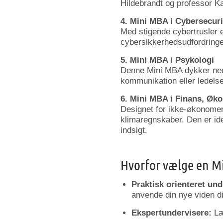
Hildebrandt
og
professor
Ka
4.
Mini
MBA
i
Cybersecuri
Med
stigende
cybertrusler
cybersikkerhedsudfordringe
5.
Mini
MBA
i
Psykologi
Denne
Mini
MBA
dykker
n
kommunikation
eller
ledelse
6.
Mini
MBA
i
Finans,
Øko
Designet
for
ikke-
økonome
klimaregnskaber.
Den
er
id
indsigt.
Hvorfor
vælge
en
M
Praktisk
orienteret
und
anvende
din
nye
viden
d
Ekspertundervisere:
L