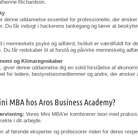
therine
Richardson.
ty
er
denne
uddannelse
essentiel
for
professionelle,
der
ønske
r.
Du
får
indsigt
i
hackerens
tankegang
og
lærer
at
beskytt
ed
i
menneskets
psyke
og
adfærd,
hvilket
er
værdifuldt
for
d
.
Du
får
redskaber
til
at
forstå
og
påvirke
menneskelig
adf
nomi
og
Klimaregnskaber
r,
giver
denne
uddannelse
dig
en
solid
forståelse
af
økonom
eel
for
ledere,
bestyrelsesmedlemmer
og
andre,
der
ønsker
ini
MBA
hos
Aros
Business
Academy?
ervisning:
Vores
Mini
MBA'er
kombinerer
teori
med
praksis
irekte
i
dit
arbejde.
ær
af
førende
eksperter
og
professorer
inden
for
deres
respe