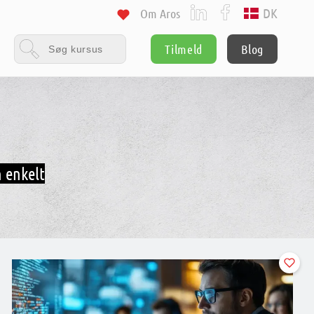
DK
Om Aros
Tilmeld
Blog
 enkelt