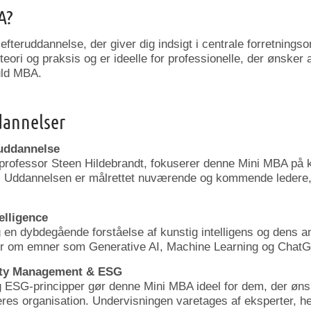
A?
v
efteruddannelse,
der
giver
dig
indsigt
i
centrale
forretnings
teori
og
praksis
og
er
ideelle
for
professionelle,
der
ønsker
uld
MBA.
dannelser
uddannelse
professor
Steen
Hildebrandt,
fokuserer
denne
Mini
MBA
på
.
Uddannelsen
er
målrettet
nuværende
og
kommende
ledere
elligence
g
en
dybdegående
forståelse
af
kunstig
intelligens
og
dens
a
er
om
emner
som
Generative
AI,
Machine
Learning
og
ChatG
ity
Management &
ESG
g
ESG-
principper
gør
denne
Mini
MBA
ideel
for
dem,
der
øns
eres
organisation.
Undervisningen
varetages
af
eksperter,
h