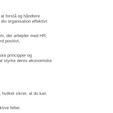
r
at
forstå
og
håndtere
e
din
organisation
effektivt.
em,
der
arbejder
med
HR,
ærd
positivt.
iske
principper
og
at
styrke
deres
økonomiske
,
hvilket
sikrer,
at
du
kan
ktive
felter.