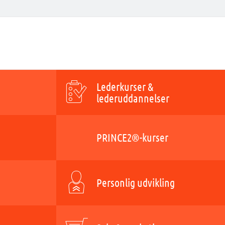
Lederkurser &
lederuddannelser
PRINCE2®-kurser
Personlig udvikling