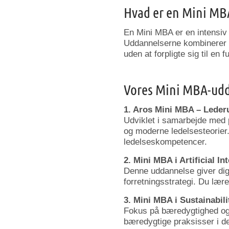
Hvad
er
en
Mini
MB
En
Mini
MBA
er
en
intensi
Uddannelserne
kombinerer
uden
at
forpligte
sig
til
en
f
Vores
Mini
MBA-
ud
1.
Aros
Mini
MBA –
Leder
Udviklet
i
samarbejde
med
og
moderne
ledelsesteorier
ledelseskompetencer.
2.
Mini
MBA
i
Artificial
Int
Denne
uddannelse
giver
di
forretningsstrategi.
Du
lær
3.
Mini
MBA
i
Sustainabil
Fokus
på
bæredygtighed
o
bæredygtige
praksisser
i
d