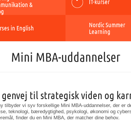
IT-kurser
munikation &
og
Nordic Summer
rses in English
Learning
Mini MBA-uddannelser
n
genvej
til
strategisk
viden
og
kar
my
tilbyder
vi
syv
forskellige
Mini
MBA-
uddannelser,
der
er
d
lse,
teknologi,
bæredygtighed,
psykologi,
økonomi
og
cybers
eremål,
finder
du
en
Mini
MBA,
der
matcher
dine
behov.