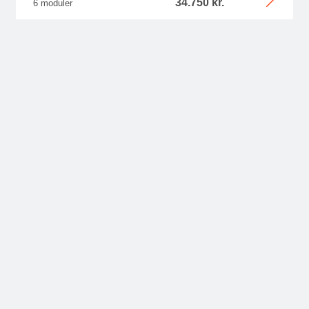
34.750 kr.
6 moduler