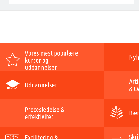
Vores mest populære
Nyh
kurser og
uddannelser
Arti
Uddannelser
& C
Procesledelse &
Bær
effektivitet
Skri
Facilitering &