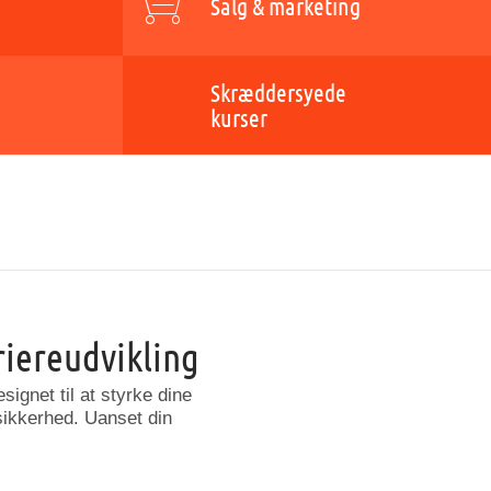
Salg & marketing
Skræddersyede
kurser
riereudvikling
esignet
til
at
styrke
dine
ikkerhed.
Uanset
din