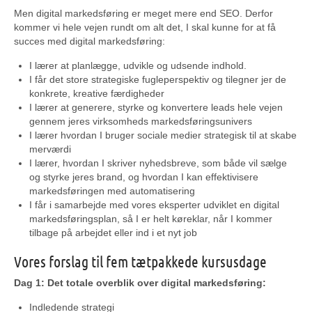
Men digital markedsføring er meget mere end SEO. Derfor
kommer vi hele vejen rundt om alt det, I skal kunne for at få
succes med digital markedsføring:
I lærer at planlægge, udvikle og udsende indhold.
I får det store strategiske fugleperspektiv og tilegner jer de
konkrete, kreative færdigheder
I lærer at generere, styrke og konvertere leads hele vejen
gennem jeres virksomheds markedsføringsunivers
I lærer hvordan I bruger sociale medier strategisk til at skabe
merværdi
I lærer, hvordan I skriver nyhedsbreve, som både vil sælge
og styrke jeres brand, og hvordan I kan effektivisere
markedsføringen med automatisering
I får i samarbejde med vores eksperter udviklet en digital
markedsføringsplan, så I er helt køreklar, når I kommer
tilbage på arbejdet eller ind i et nyt job
Vores forslag til fem tætpakkede kursusdage
Dag 1: Det totale overblik over digital markedsføring:
Indledende strategi