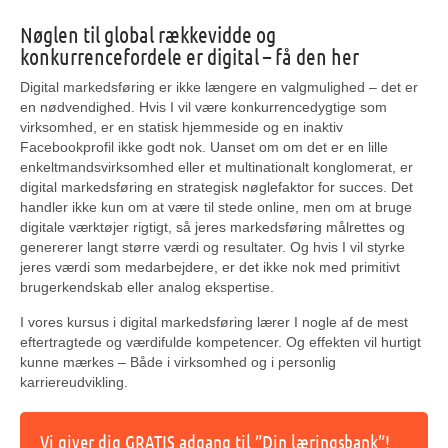
Nøglen til global rækkevidde og
konkurrencefordele er digital – få den her
Digital markedsføring er ikke længere en valgmulighed – det er
en nødvendighed. Hvis I vil være konkurrencedygtige som
virksomhed, er en statisk hjemmeside og en inaktiv
Facebookprofil ikke godt nok. Uanset om om det er en lille
enkeltmandsvirksomhed eller et multinationalt konglomerat, er
digital markedsføring en strategisk nøglefaktor for succes. Det
handler ikke kun om at være til stede online, men om at bruge
digitale værktøjer rigtigt, så jeres markedsføring målrettes og
genererer langt større værdi og resultater. Og hvis I vil styrke
jeres værdi som medarbejdere, er det ikke nok med primitivt
brugerkendskab eller analog ekspertise.
I vores kursus i digital markedsføring lærer I nogle af de mest
eftertragtede og værdifulde kompetencer. Og effekten vil hurtigt
kunne mærkes – Både i virksomhed og i personlig
karriereudvikling.
Vi giver dig GRATIS adgang til ”Din læringsbank”!