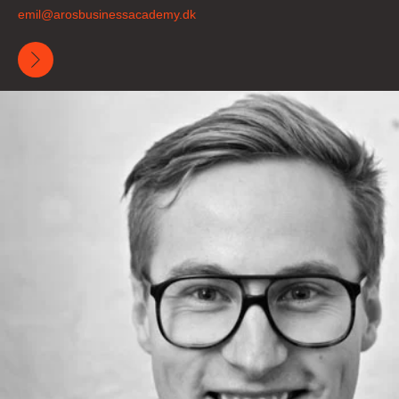
emil@
arosbusinessacademy
.dk