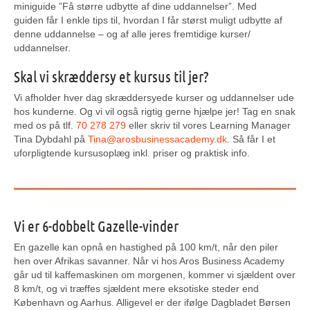
miniguide ”Få større udbytte af dine uddannelser”. Med
guiden får I enkle tips til, hvordan I får størst muligt udbytte af
denne uddannelse – og af alle jeres fremtidige kurser/
uddannelser.
Skal vi skræddersy et kursus til jer?
Vi afholder hver dag skræddersyede kurser og uddannelser ude
hos kunderne. Og vi vil også rigtig gerne hjælpe jer! Tag en snak
med os på tlf.
70 278 279
eller skriv til vores Learning Manager
Tina Dybdahl på
Tina@arosbusinessacademy.dk
. Så får I et
uforpligtende kursusoplæg inkl. priser og praktisk info.
Vi er 6-dobbelt Gazelle-vinder
En gazelle kan opnå en hastighed på 100 km/t, når den piler
hen over Afrikas savanner. Når vi hos Aros Business Academy
går ud til kaffemaskinen om morgenen, kommer vi sjældent over
8 km/t, og vi træffes sjældent mere eksotiske steder end
København og Aarhus. Alligevel er der ifølge Dagbladet Børsen