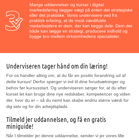
Mange uddannelser og kurser i digital
markedsføring lægger vægt på enten det strategiske
eller det praktiske. Vores undervisere ved fra
praktisk erfaring, at de mest værdifulde
medarbejdere er dem, der kan begge dele: Dem der
både kan lægge en strategi, producere indhold og
bygge bro mellem virksomhedens specialister.
Underviseren tager hånd om din læring!
For os handler alting om, at du får en positiv forandring ud af
dette kursus! Derfor spørger vi ind til dine forudsætninger og
behov før kursusstart. Og underviseren sørger for, at du efter
kurset let kan bruge dine nye redskaber, kompetencer og viden
der, hvor du er – så du nemt kan skabe endnu større værdi for
dig selv og for din arbejdsplads.
Tilmeld jer uddannelsen, og få en gratis
miniguide!
Når I tilmelder jer denne uddannelse, sender vi jer vores lille