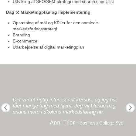
Udvikling af SEO/SEM-strategi med search specialist
Dag 5: Marketingplan og implementering
Opsætning af mål og KPI’er for den samlede
markedsføringsstrategi
Branding
E-commerce
Udarbejdelse af digital marketingplan
 vil
for at
Hvem 
ge
Det var et rigtig interessant kursus, og jeg har
så sa
es
fået mange ting med hjem. Jeg vil blande mig
er ik
endnu mere i skolens markedsføring nu.
ikke 
prev
next
også 
Anni Trier -
Business College Syd
Atletik