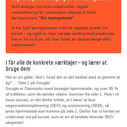
Som deltager på vores uddannelse i digital
markedsføring får I automatisk adgang til vores
læringsunivers
”Din læringsbank”
.
Vi har fyldt læringsbanken med de vigtigste pointer fra
kurset – og også en nøje udvalgt samling ekstramateriale.
Det er fra os til jer, så I kan holde jer skarpe længe efter
uddannelsen!
I får alle de konkrete værktøjer – og lærer at
bruge dem
Her er en gåde: Ved I, hvad der er det bedste sted at gemme et
lig? … Side 2 på Google!
Google er Danmarks mest besøgte hjemmeside, og over 95 %
af trafikken, som de sender videre, kommer fra side 1. Hvis I vil
have succes, er det derfor kritisk, at I lærer at lave
søgemaskineoptimering (SEO) og annoncering (SEM), så
jeres hjemmeside kan komme på side 1. Derfor har vi hentet en
underviser ind på kurset, som er en af landets førende SEO-
eksperter!