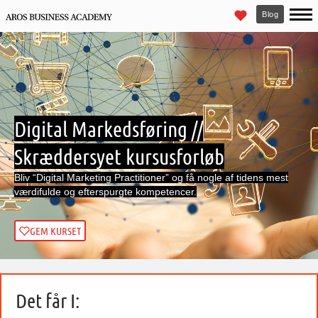
Blog
Digital Markedsføring //
Skræddersyet kursusforløb
Bliv “Digital Marketing Practitioner” og få nogle af tidens mest
værdifulde og efterspurgte kompetencer.
GEM KURSET
Det får I: