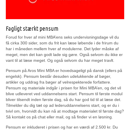
Fagligt stærkt pensum
Forud for hver af mini MBA’ens seks undervisningsdage vil du
få cirka 300 sider, som du frit kan læse løbende i de frirum du
har i måneden mellem hver af modulerne. Det lyder måske af
meget, men det kan godt lade sig gøre. Også selvom du ikke er
vant til at læse meget. Og også selvom du har meget travlt.
Pensum på Aros Mini MBA er hovedsageligt på dansk (ellers på
engelsk). Pensum består desuden udelukkende af bøger,
artikler og uddrag fra bøger af velrespekterede forfattere.
Pensum og materiale indgår i prisen for Mini MBA’en, og det vil
blive udleveret ved uddannelsens start. Pensum til første modul
bliver tilsendt inden første dag, så du har god tid til at læse det.
Tilmelder du dig tæt op ad lederuddannelsens start, og er du i
tvivl om, hvorvidt du kan nå at modtage materialet til første dag?
Så kontakt os på chat eller mail, og så finder vi en løsning.
Pensum er inkluderet i prisen og har en værdi af 2.500 kr. Du