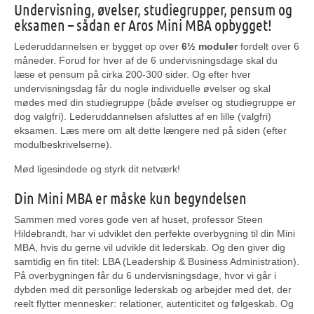
Undervisning, øvelser, studiegrupper, pensum og
eksamen – sådan er Aros Mini MBA opbygget!
Lederuddannelsen er bygget op over
6½ moduler
fordelt over 6
måneder. Forud for hver af de 6 undervisningsdage skal du
læse et pensum på cirka 200-300 sider. Og efter hver
undervisningsdag får du nogle individuelle øvelser og skal
mødes med din studiegruppe (både øvelser og studiegruppe er
dog valgfri). Lederuddannelsen afsluttes af en lille (valgfri)
eksamen. Læs mere om alt dette længere ned på siden (efter
modulbeskrivelserne).
Mød ligesindede og styrk dit netværk!
Din Mini MBA er måske kun begyndelsen
Sammen med vores gode ven af huset, professor Steen
Hildebrandt, har vi udviklet den perfekte overbygning til din Mini
MBA, hvis du gerne vil udvikle dit lederskab. Og den giver dig
samtidig en fin titel: LBA (Leadership & Business Administration).
På overbygningen får du 6 undervisningsdage, hvor vi går i
dybden med dit personlige lederskab og arbejder med det, der
reelt flytter mennesker: relationer, autenticitet og følgeskab. Og