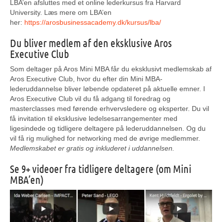
LBA’en afsluttes med et online lederkursus fra Harvard
University. Læs mere om LBA’en
her:
https://arosbusinessacademy.dk/kursus/lba/
Du bliver medlem af den eksklusive Aros
Executive Club
Som deltager på Aros Mini MBA får du eksklusivt medlemskab af
Aros Executive Club, hvor du efter din Mini MBA-
lederuddannelse bliver løbende opdateret på aktuelle emner. I
Aros Executive Club vil du få adgang til foredrag og
masterclasses med førende erhvervsledere og eksperter. Du vil
få invitation til eksklusive ledelsesarrangementer med
ligesindede og tidligere deltagere på lederuddannelsen. Og du
vil få rig mulighed for networking med de øvrige medlemmer.
Medlemskabet er gratis og inkluderet i uddannelsen.
Se 9+ videoer fra tidligere deltagere (om Mini
MBA’en)