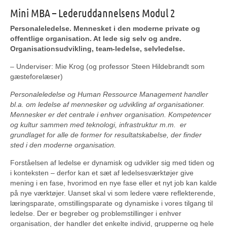
Mini MBA – Lederuddannelsens Modul 2
Personaleledelse. Mennesket i den moderne private og
offentlige organisation. At lede sig selv og andre.
Organisationsudvikling, team-ledelse, selvledelse.
– Underviser: Mie Krog (og professor Steen Hildebrandt som
gæsteforelæser)
Personaleledelse og Human Ressource Management handler
bl.a. om ledelse af mennesker og udvikling af organisationer.
Mennesker er det centrale i enhver organisation. Kompetencer
og kultur sammen med teknologi, infrastruktur m.m. er
grundlaget for alle de former for resultatskabelse, der finder
sted i den moderne organisation.
Forståelsen af ledelse er dynamisk og udvikler sig med tiden og
i konteksten – derfor kan et sæt af ledelsesværktøjer give
mening i en fase, hvorimod en nye fase eller et nyt job kan kalde
på nye værktøjer. Uanset skal vi som ledere være reflekterende,
læringsparate, omstillingsparate og dynamiske i vores tilgang til
ledelse. Der er begreber og problemstillinger i enhver
organisation, der handler det enkelte individ, grupperne og hele