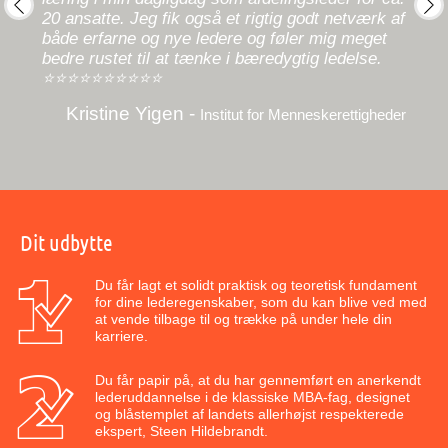
til a
20 ansatte. Jeg fik også et rigtig godt netværk af
måd
prev
next
både erfarne og nye ledere og føler mig meget
teriets
bedre rustet til at tænke i bæredygtig ledelse.
tement
⭐⭐⭐⭐⭐⭐⭐⭐⭐⭐
Kristine Yigen -
Institut for Menneskerettigheder
Dit udbytte
Du får lagt et solidt praktisk og teoretisk fundament
for dine lederegenskaber, som du kan blive ved med
at vende tilbage til og trække på under hele din
karriere.
Du får papir på, at du har gennemført en anerkendt
lederuddannelse i de klassiske MBA-fag, designet
og blåstemplet af landets allerhøjst respekterede
ekspert, Steen Hildebrandt.