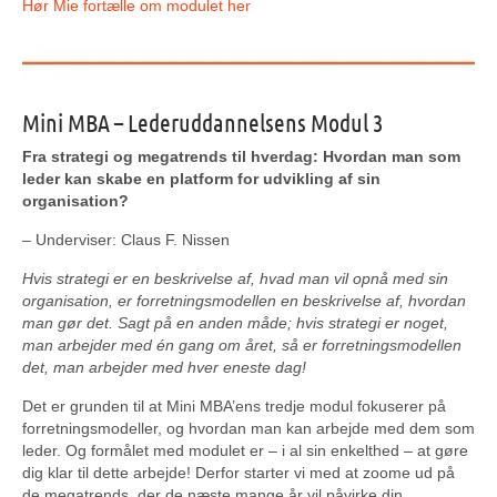
Hør Mie fortælle om modulet her
Mini MBA – Lederuddannelsens Modul 3
Fra strategi og megatrends til hverdag: Hvordan man som
leder kan skabe en platform for udvikling af sin
organisation?
– Underviser: Claus F. Nissen
Hvis strategi er en beskrivelse af, hvad man vil opnå med sin
organisation, er forretningsmodellen en beskrivelse af, hvordan
man gør det. Sagt på en anden måde; hvis strategi er noget,
man arbejder med én gang om året, så er forretningsmodellen
det, man arbejder med hver eneste dag!
Det er grunden til at Mini MBA’ens tredje modul fokuserer på
forretningsmodeller, og hvordan man kan arbejde med dem som
leder. Og formålet med modulet er – i al sin enkelthed – at gøre
dig klar til dette arbejde! Derfor starter vi med at zoome ud på
de megatrends, der de næste mange år vil påvirke din