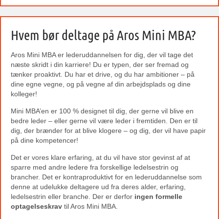
Hvem bør deltage på Aros Mini MBA?
Aros Mini MBA er lederuddannelsen for dig, der vil tage det
næste skridt i din karriere! Du er typen, der ser fremad og
tænker proaktivt. Du har et drive, og du har ambitioner – på
dine egne vegne, og på vegne af din arbejdsplads og dine
kolleger!
Mini MBA’en er 100 % designet til dig, der gerne vil blive en
bedre leder – eller gerne vil være leder i fremtiden. Den er til
dig, der brænder for at blive klogere – og dig, der vil have papir
på dine kompetencer!
Det er vores klare erfaring, at du vil have stor gevinst af at
sparre med andre ledere fra forskellige ledelsestrin og
brancher. Det er kontraproduktivt for en lederuddannelse som
denne at udelukke deltagere ud fra deres alder, erfaring,
ledelsestrin eller branche. Der er derfor
ingen formelle
optagelseskrav
til Aros Mini MBA.