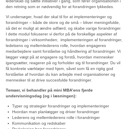
lederskab og sætte initiativer i gang, som fører organisationen i
den retning som er nødvendig for at forandringen lykkedes.
Vi undersøger, hvad der skal til for at implementeringer og
forandringer – både de store og de små – bliver meningsfulde,
så det er muligt at ændre adfærd, og skabe varige forandringer.
I dette modul fokuserer vi derfor på de forskellige aspekter af
forandringer i virksomheden; implementeringen af forandringer,
ledelsens og mellemlederens rolle, hvordan engageres
medarbejdere samt forståelse og håndtering af forandringer. Vi
lægger vægt på at engagere og forstå, hvordan mennesker
igangsætter, reagerer på og forholder sig til forandringer. Du vil
få konkrete værktøjer med hjem, såvel som få en rigtig god
forståelse af hvordan du kan arbejde med organisationer og
mennesker til at drive succesfulde forandringer.
Temaer, vi behandler på mini MBA’ens fjerde
undervisningsdag (og i læsningen):
Typer og strategier forandringer og implementeringer
Hvordan man planlægger og driver forandringer
Lederens og mellemlederens rolle i forandringer
Kommunikation og redskaber
Psykologien bag forandringer