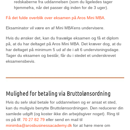
redskaberne fra uddannelsen (som du ligeledes tager
hjemmefra, når det passer dig inden for de 3 uger).
Få det fulde overblik over eksamen på Aros Mini MBA
.
Eksaminator vil være en af Mini MBA’ens undervisere.
Hvis du ønsker det, kan du fravælge eksamen og få et diplom
på, at du har deltaget på Aros Mini MBA. Det kræver dog, at du
har deltaget på minimum 5 ud af de i alt 6 undervisningsdage.
Tager du eksamen og består, får du i stedet et underskrevet
eksamensbevis.
Mulighed for betaling via Bruttolønsordning
Hvis du selv skal betale for uddannelsen og er ansat et sted,
kan du muligvis benytte Bruttolønsordningen. Den reducerer din
samlede udgift (og koster ikke din arbejdsgiver noget). Ring til
os på tlf.
70 27 82 79
eller send en mail til
minimba@arosbusinessacademy.dk
for at høre mere om