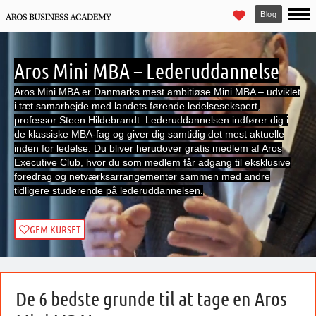
Blog
Aros Mini MBA – Lederuddannelse
Aros Mini MBA er Danmarks mest ambitiøse Mini MBA – udviklet
i tæt samarbejde med landets førende ledelsesekspert,
professor Steen Hildebrandt. Lederuddannelsen indfører dig i
de klassiske MBA-fag og giver dig samtidig det mest aktuelle
inden for ledelse. Du bliver herudover gratis medlem af Aros
Executive Club, hvor du som medlem får adgang til eksklusive
foredrag og netværksarrangementer sammen med andre
tidligere studerende på lederuddannelsen.
GEM KURSET
De 6 bedste grunde til at tage en Aros