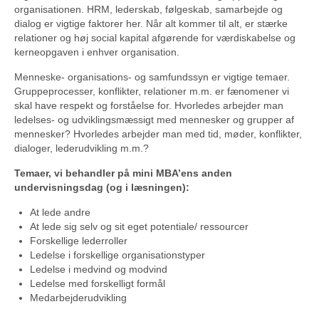
organisationen. HRM, lederskab, følgeskab, samarbejde og
dialog er vigtige faktorer her. Når alt kommer til alt, er stærke
relationer og høj social kapital afgørende for værdiskabelse og
kerneopgaven i enhver organisation.
Menneske- organisations- og samfundssyn er vigtige temaer.
Gruppeprocesser, konflikter, relationer m.m. er fænomener vi
skal have respekt og forståelse for. Hvorledes arbejder man
ledelses- og udviklingsmæssigt med mennesker og grupper af
mennesker? Hvorledes arbejder man med tid, møder, konflikter,
dialoger, lederudvikling m.m.?
Temaer, vi behandler på mini MBA’ens anden
undervisningsdag (og i læsningen):
At lede andre
At lede sig selv og sit eget potentiale/ ressourcer
Forskellige lederroller
Ledelse i forskellige organisationstyper
Ledelse i medvind og modvind
Ledelse med forskelligt formål
Medarbejderudvikling