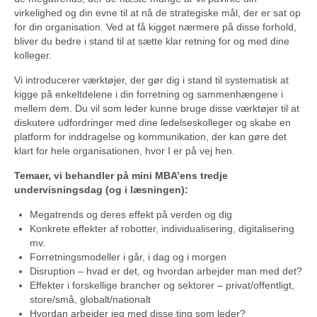
virkelighed og din evne til at nå de strategiske mål, der er sat op
for din organisation. Ved at få kigget nærmere på disse forhold,
bliver du bedre i stand til at sætte klar retning for og med dine
kolleger.
Vi introducerer værktøjer, der gør dig i stand til systematisk at
kigge på enkeltdelene i din forretning og sammenhængene i
mellem dem. Du vil som leder kunne bruge disse værktøjer til at
diskutere udfordringer med dine ledelseskolleger og skabe en
platform for inddragelse og kommunikation, der kan gøre det
klart for hele organisationen, hvor I er på vej hen.
Temaer, vi behandler på mini MBA’ens tredje
undervisningsdag (og i læsningen):
Megatrends og deres effekt på verden og dig
Konkrete effekter af robotter, individualisering, digitalisering
mv.
Forretningsmodeller i går, i dag og i morgen
Disruption – hvad er det, og hvordan arbejder man med det?
Effekter i forskellige brancher og sektorer – privat/offentligt,
store/små, globalt/nationalt
Hvordan arbejder jeg med disse ting som leder?