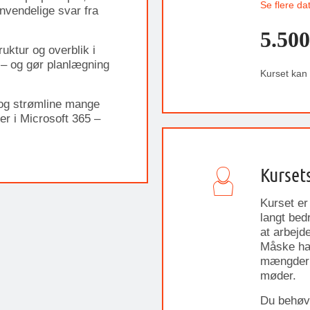
Se flere da
nvendelige svar fra
5.500
ruktur og overblik i
 – og gør planlægning
Kurset kan
og strømline mange
er i Microsoft 365 –
Kurset
Kurset er 
langt bed
at arbejd
Måske har
mængder d
møder.
Du behøve