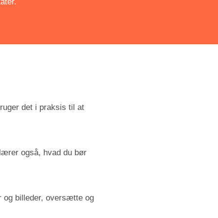
ater.
ger det i praksis til at
 lærer også, hvad du bør
r og billeder, oversætte og