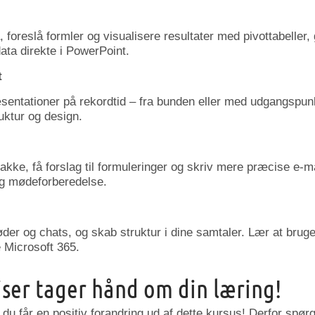
, foreslå formler og visualisere resultater med pivottabeller
ata direkte i PowerPoint.
t
sentationer på rekordtid – fra bunden eller med udgangspun
ruktur og design.
akke, få forslag til formuleringer og skriv mere præcise e-ma
g mødeforberedelse.
er og chats, og skab struktur i dine samtaler. Lær at brug
e Microsoft 365.
iser tager hånd om din læring!
 du får en positiv forandring ud af dette kursus! Derfor spørge