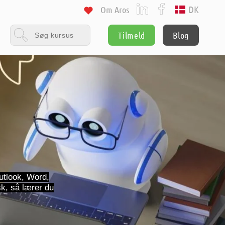
DK
Om Aros
Tilmeld
Blog
Outlook, Word,
sk, så lærer du