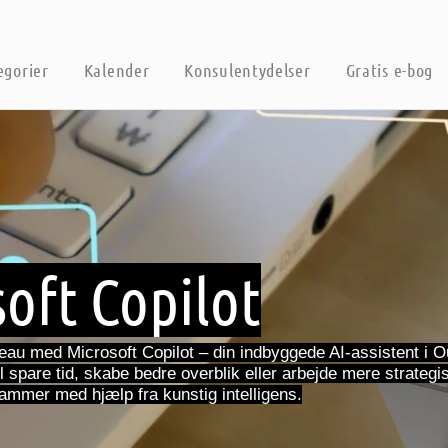
egorier
Kalender
Konsulentydelser
Gratis e-bog
soft Copilot
niveau med Microsoft Copilot – din indbyggede AI-assistent i 
spare tid, skabe bedre overblik eller arbejde mere strategi
rammer med hjælp fra kunstig intelligens.