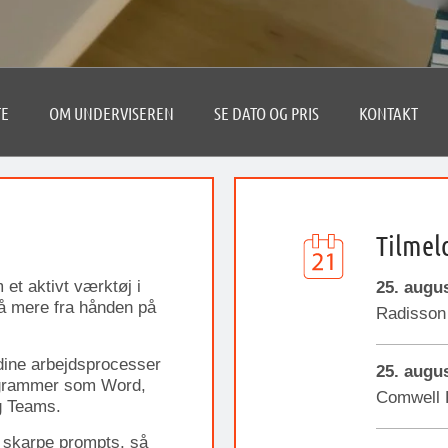
TE
OM UNDERVISEREN
SE DATO OG PRIS
KONTAKT
Tilmel
 et aktivt værktøj i
25. augu
få mere fra hånden på
Radisson 
e dine arbejdsprocesser
25. augu
programmer som Word,
Comwell 
g Teams.
e skarpe prompts, så