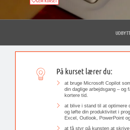
GEM KURSET
UDBYT
På kurset lærer du:
at bruge Microsoft Copilot som
din daglige arbejdsgang – og 
kortere tid.
at blive i stand til at optimer
og løfte din produktivitet i 
Excel, Outlook, PowerPoint o
at få styr på kunsten at skriv