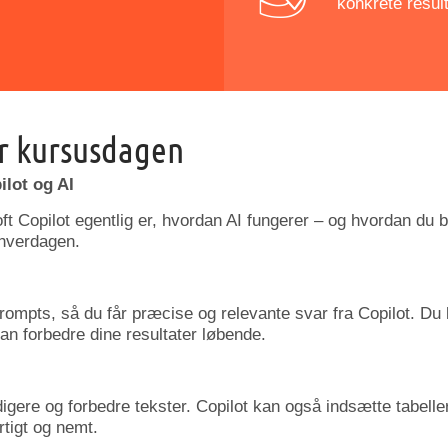
konkrete result
r kursusdagen
lot og AI
t Copilot egentlig er, hvordan AI fungerer – og hvordan du bru
 hverdagen.
prompts, så du får præcise og relevante svar fra Copilot. Du
n forbedre dine resultater løbende.
edigere og forbedre tekster. Copilot kan også indsætte tabelle
tigt og nemt.