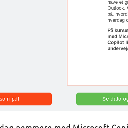
have et 
Outlook,
på, hvord
hverdag o
På kurse
med Micr
Copilot l
undervejs
som pdf
Se dato o
sdag nemmere med Microsoft Copi