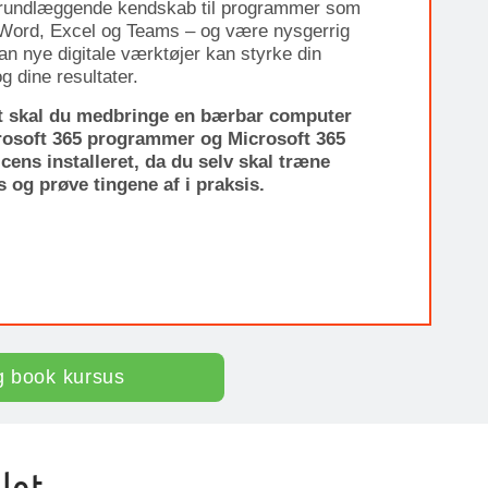
grundlæggende kendskab til programmer som
 Word, Excel og Teams – og være nysgerrig
an nye digitale værktøjer kan styrke din
g dine resultater.
t skal du medbringe en bærbar computer
osoft 365 programmer og Microsoft 365
icens installeret, da du selv skal træne
 og prøve tingene af i praksis.
g book kursus
lot