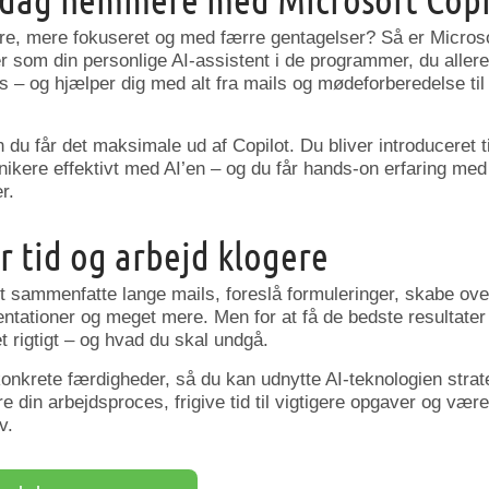
ere, mere fokuseret og med færre gentagelser? Så er Microso
er som din personlige AI-assistent i de programmer, du alle
 – og hjælper dig med alt fra mails og mødeforberedelse til
 du får det maksimale ud af Copilot. Du bliver introduceret t
ere effektivt med AI’en – og du får hands-on erfaring med a
r.
ar tid og arbejd klogere
gt sammenfatte lange mails, foreslå formuleringer, skabe ove
tationer og meget mere. Men for at få de bedste resultater 
 rigtigt – og hvad du skal undgå.
nkrete færdigheder, så du kan udnytte AI-teknologien strate
ere din arbejdsproces, frigive tid til vigtigere opgaver og vær
v.