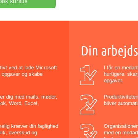
ook kursus
Din arbejds
tivt ved at lade Microsoft
I får en medar
e opgaver og skabe
hurtigere, ska
opgaver.
lper dig med mails, møder,
Produktivitete
ook, Word, Excel,
bliver automat
irkelig kræver din faglighed
Organisationen 
lik, overskud og
med en medarbe