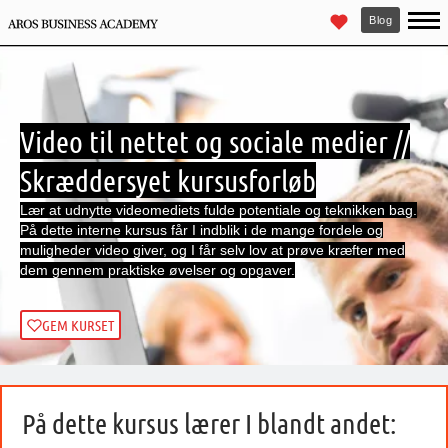
Blog
Video til nettet og sociale medier //
Skræddersyet kursusforløb
Lær at udnytte videomediets fulde potentiale og teknikken bag.
På dette interne kursus får I indblik i de mange fordele og
muligheder video giver, og I får selv lov at prøve kræfter med
dem gennem praktiske øvelser og opgaver.
GEM KURSET
På dette kursus lærer I blandt andet: