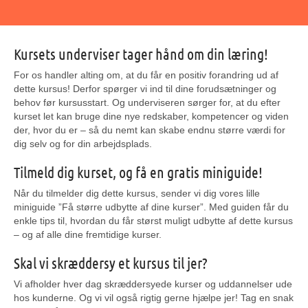
Kursets underviser tager hånd om din læring!
For os handler alting om, at du får en positiv forandring ud af
dette kursus! Derfor spørger vi ind til dine forudsætninger og
behov før kursusstart. Og underviseren sørger for, at du efter
kurset let kan bruge dine nye redskaber, kompetencer og viden
der, hvor du er – så du nemt kan skabe endnu større værdi for
dig selv og for din arbejdsplads.
Tilmeld dig kurset, og få en gratis miniguide!
Når du tilmelder dig dette kursus, sender vi dig vores lille
miniguide ”Få større udbytte af dine kurser”. Med guiden får du
enkle tips til, hvordan du får størst muligt udbytte af dette kursus
– og af alle dine fremtidige kurser.
Skal vi skræddersy et kursus til jer?
Vi afholder hver dag skræddersyede kurser og uddannelser ude
hos kunderne. Og vi vil også rigtig gerne hjælpe jer! Tag en snak