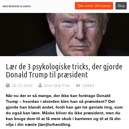
Tjek vores 100 kurser
Blog
Lær de 3 psykologiske tricks, der gjorde
Donald Trump til præsident
16.11.2016
Emil Ulrik Friis
16864
Når nu der er så mange, der ikke kan fordrage Donald
Trump – hvordan i alverden blev han så præsident?
Det
gjorde han blandt andet, fordi han gør tre geniale ting, som
du også kan lære. Måske bliver du ikke præsident, men du
kan bruge dem til at få mere skub i karrieren og til at få din
vilje i din næste (løn)forhandling.