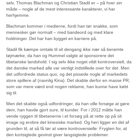
selv, Thomas Blachman og Christian Stadil er – på hver sin
måde – nogle af de mest interessante karakterer, vi har
herhjemme.
Blachman kommer i medierne, fordi han tør snakke, som
mennesker gør normalt – med bandeord og med klare
holdninger. Det har han bygget en karriere på.
Stadil fik kæmpe omtale til sit dengang ikke nær så berømte
tøjmærke, da han og Hummel valgte at sponsorere det
tibetanske landshold. I sig selv ikke noget vildt kontroversielt, da
det danske marked alle var venligt indstillede over for det. Men
det udfordrede status quo, og det pissede nogle af markedets
store spillere af (navnlig Kina). Det skabte derfor en masse PR,
som var mere værd end nogen reklame, han kunne have købt
sig til.
Men det skabte også udfordringer, da han ville forsøge at gøre
dem, han havde gjort sure, til kunder. For i 2012 måtte han
vende ryggen til tibetanerne i et forsøg på at rette op på sit
image og erobre det kinesiske marked. Og heri ligger en del af
grunden til, at så få tør at være kontroversielle: Frygten for, at
den kortsigtede gevinst giver langsigtede problemer.