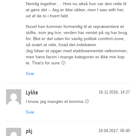
Nemlig together…. Hvis nu altså hun var den rette til
at gøre det – Jeg er ikke sikker, men I was with her,
ud af de to i hvert fald.
Nuvel han kommer formentlig til at repræsentere et
skifte, som jeg tror, verden har ventet på og har brug
for. Blot er det uden for vanlig politisk comfort-zone,
så svært at vide, hvad det indebærer.
Jeg hilser et opgør med etablissementet velkommen,
men hans facon i mange kategorier er ikke min kop
te. That’s for sure 🙂
Svar
Lykke
16.11.2016, 14:27
I know, jeg mangler et komma 🙂
Svar
pkj
19.04.2017, 05:40