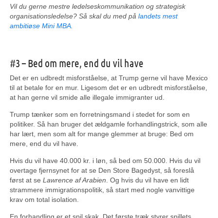
Vil du gerne mestre ledelseskommunikation og strategisk
organisationsledelse? Så skal du med på
landets mest
ambitiøse Mini MBA
.
#3 – Bed om mere, end du vil have
Det er en udbredt misforståelse, at Trump gerne vil have Mexico
til at betale for en mur. Ligesom det er en udbredt misforståelse,
at han gerne vil smide alle illegale immigranter ud.
Trump tænker som en forretningsmand i stedet for som en
politiker. Så han bruger det ældgamle forhandlingstrick, som alle
har lært, men som alt for mange glemmer at bruge: Bed om
mere, end du vil have.
Hvis du vil have 40.000 kr. i løn, så bed om 50.000. Hvis du vil
overtage fjernsynet for at se Den Store Bagedyst, så foreslå
først at se
Lawrence af Arabien
. Og hvis du vil have en lidt
strammere immigrationspolitik, så start med nogle vanvittige
krav om total isolation.
En forhandling er et spil skak. Det første træk styrer spillets