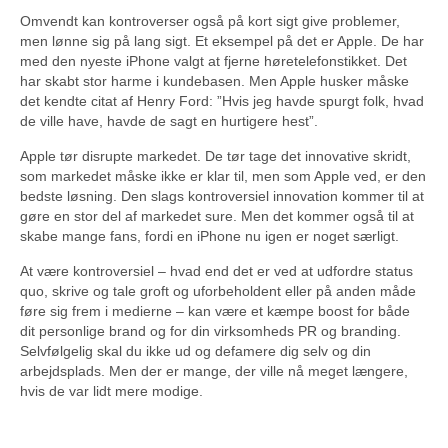
Omvendt kan kontroverser også på kort sigt give problemer,
men lønne sig på lang sigt. Et eksempel på det er Apple. De har
med den nyeste iPhone valgt at fjerne høretelefonstikket. Det
har skabt stor harme i kundebasen. Men Apple husker måske
det kendte citat af Henry Ford: ”Hvis jeg havde spurgt folk, hvad
de ville have, havde de sagt en hurtigere hest”.
Apple tør disrupte markedet. De tør tage det innovative skridt,
som markedet måske ikke er klar til, men som Apple ved, er den
bedste løsning. Den slags kontroversiel innovation kommer til at
gøre en stor del af markedet sure. Men det kommer også til at
skabe mange fans, fordi en iPhone nu igen er noget særligt.
At være kontroversiel – hvad end det er ved at udfordre status
quo, skrive og tale groft og uforbeholdent eller på anden måde
føre sig frem i medierne – kan være et kæmpe boost for både
dit personlige brand og for din virksomheds PR og branding.
Selvfølgelig skal du ikke ud og defamere dig selv og din
arbejdsplads. Men der er mange, der ville nå meget længere,
hvis de var lidt mere modige.