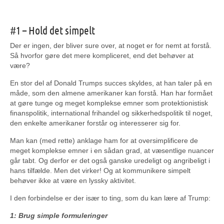
#1 – Hold det simpelt
Der er ingen, der bliver sure over, at noget er for nemt at forstå.
Så hvorfor gøre det mere kompliceret, end det behøver at
være?
En stor del af Donald Trumps succes skyldes, at han taler på en
måde, som den almene amerikaner kan forstå. Han har formået
at gøre tunge og meget komplekse emner som protektionistisk
finanspolitik, international frihandel og sikkerhedspolitik til noget,
den enkelte amerikaner forstår og interesserer sig for.
Man kan (med rette) anklage ham for at oversimplificere de
meget komplekse emner i en sådan grad, at væsentlige nuancer
går tabt. Og derfor er det også ganske uredeligt og angribeligt i
hans tilfælde. Men det virker! Og at kommunikere simpelt
behøver ikke at være en lyssky aktivitet.
I den forbindelse er der især to ting, som du kan lære af Trump:
1: Brug simple formuleringer