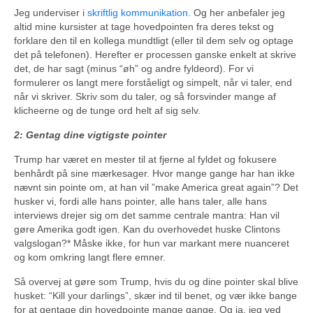
Jeg underviser i
skriftlig kommunikation
. Og her anbefaler jeg
altid mine kursister at tage hovedpointen fra deres tekst og
forklare den til en kollega mundtligt (eller til dem selv og optage
det på telefonen). Herefter er processen ganske enkelt at skrive
det, de har sagt (minus “øh” og andre fyldeord). For vi
formulerer os langt mere forståeligt og simpelt, når vi taler, end
når vi skriver. Skriv som du taler, og så forsvinder mange af
klicheerne og de tunge ord helt af sig selv.
2: Gentag dine vigtigste pointer
Trump har været en mester til at fjerne al fyldet og fokusere
benhårdt på sine mærkesager. Hvor mange gange har han ikke
nævnt sin pointe om, at han vil ”make America great again”? Det
husker vi, fordi alle hans pointer, alle hans taler, alle hans
interviews drejer sig om det samme centrale mantra: Han vil
gøre Amerika godt igen. Kan du overhovedet huske Clintons
valgslogan?* Måske ikke, for hun var markant mere nuanceret
og kom omkring langt flere emner.
Så overvej at gøre som Trump, hvis du og dine pointer skal blive
husket: “Kill your darlings”, skær ind til benet, og vær ikke bange
for at gentage din hovedpointe mange gange. Og ja, jeg ved