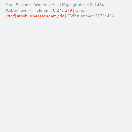
Aros Business Academy Aps | Kuglegårdsvej 2, 1434
København K | Telefon:
70 278 279
| E-mail:
info@arosbusinessacademy.dk
| CVR nummer: 31754496
Dette site er beskyttet af reCAPTCHA, og Googles
Privatlivspolitik
og
Servicevilkår
gælder.
© Copyright 2026 - Aros Business Academy
I