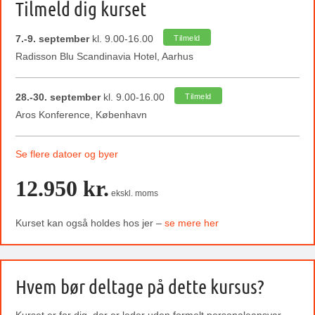
Tilmeld dig kurset
7.-9. september
kl. 9.00-16.00
Tilmeld
Radisson Blu Scandinavia Hotel, Aarhus
28.-30. september
kl. 9.00-16.00
Tilmeld
Aros Konference, København
Se flere datoer og byer
12.950 kr.
ekskl. moms
Kurset kan også holdes hos jer –
se mere her
Hvem bør deltage på dette kursus?
Kurset er for dig, der er leder uden formelt personaleansvar –