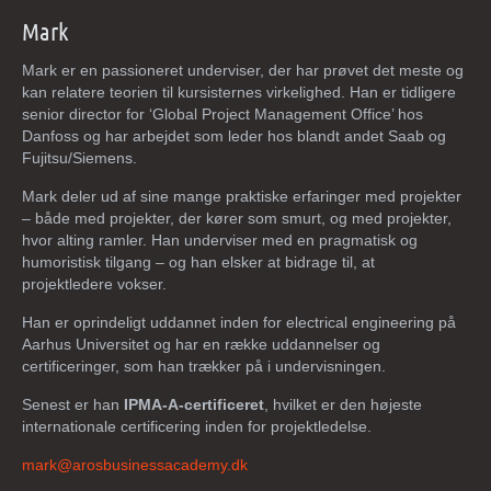
Mark
Mark er en passioneret underviser, der har prøvet det meste og
kan relatere teorien til kursisternes virkelighed. Han er tidligere
s
enior director for ‘Global Project Management Office’ hos
Danfoss og har arbejdet som leder hos blandt andet Saab og
Fujitsu/Siemens.
Mark deler ud af sine mange praktiske erfaringer med projekter
– både med projekter, der kører som smurt, og med projekter,
hvor alting ramler. Han underviser med en pragmatisk og
humoristisk tilgang – og han elsker at bidrage til, at
projektledere vokser.
Han er oprindeligt uddannet inden for electrical engineering på
Aarhus Universitet og har en række uddannelser og
certificeringer, som han trækker på i undervisningen.
Senest er han
IPMA-A-certificeret
, hvilket er den højeste
internationale certificering inden for projektledelse.
mark@arosbusinessacademy.dk