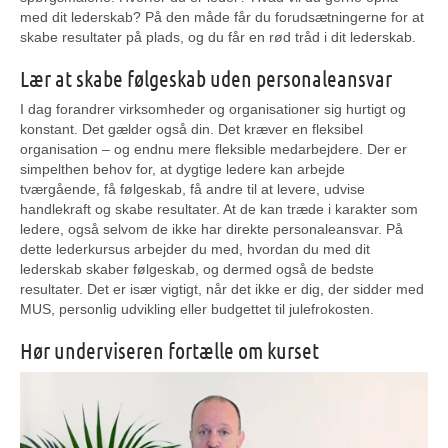
med dit lederskab? På den måde får du forudsætningerne for at
skabe resultater på plads, og du får en rød tråd i dit lederskab.
Lær at skabe følgeskab uden personaleansvar
I dag forandrer virksomheder og organisationer sig hurtigt og
konstant. Det gælder også din. Det kræver en fleksibel
organisation – og endnu mere fleksible medarbejdere. Der er
simpelthen behov for, at dygtige ledere kan arbejde
tværgående, få følgeskab, få andre til at levere, udvise
handlekraft og skabe resultater. At de kan træde i karakter som
ledere, også selvom de ikke har direkte personaleansvar. På
dette lederkursus arbejder du med, hvordan du med dit
lederskab skaber følgeskab, og dermed også de bedste
resultater. Det er især vigtigt, når det ikke er dig, der sidder med
MUS, personlig udvikling eller budgettet til julefrokosten.
Hør underviseren fortælle om kurset