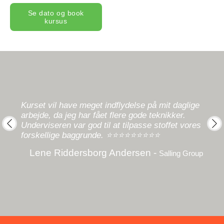
Se dato og book
kursus
Kurset vil have meget indflydelse på mit daglige
ik
arbejde, da jeg har fået flere gode teknikker.
Under
m for
Underviseren var god til at tilpasse stoffet vores
lære
⭐⭐⭐⭐
forskellige baggrunde. ⭐⭐⭐⭐⭐⭐⭐⭐⭐
prev
next
Lene Riddersborg Andersen -
kation
Salling Group