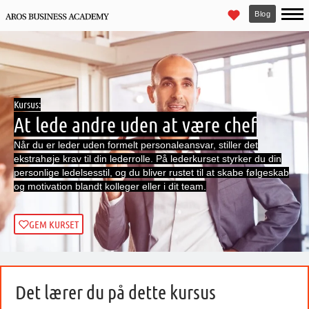
Blog
Kursus:
At lede andre uden at være chef
Når du er leder uden formelt personaleansvar, stiller det
ekstrahøje krav til din lederrolle. På lederkurset styrker du din
personlige ledelsesstil, og du bliver rustet til at skabe følgeskab
og motivation blandt kolleger eller i dit team.
GEM KURSET
Det lærer du på dette kursus