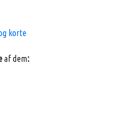
 og korte
re
af dem
: