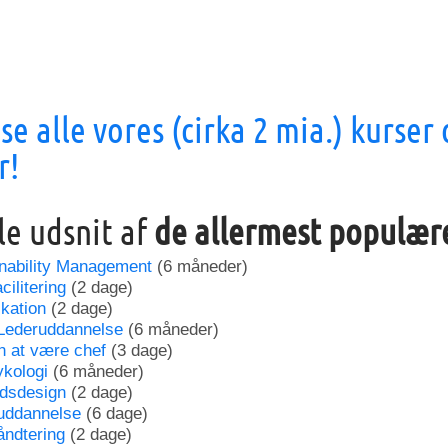
 se alle vores (cirka 2 mia.) kurser
r!
lle udsnit af
de allermest populæ
inability Management
(6 måneder)
ilitering
(2 dage)
kation
(2 dage)
Lederuddannelse
(6 måneder)
n at være chef
(3 dage)
ykologi
(6 måneder)
dsdesign
(2 dage)
uddannelse
(6 dage)
åndtering
(2 dage)