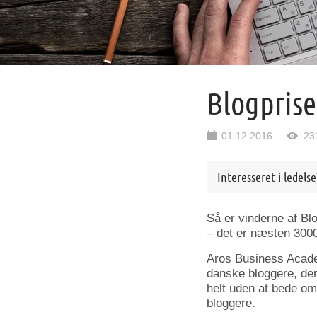
Blogprise
01.12.2016
23
Interesseret i ledels
Så er vinderne af Bl
– det er næsten 3000 
Aros Business Academ
danske bloggere, der
helt uden at bede om
bloggere.