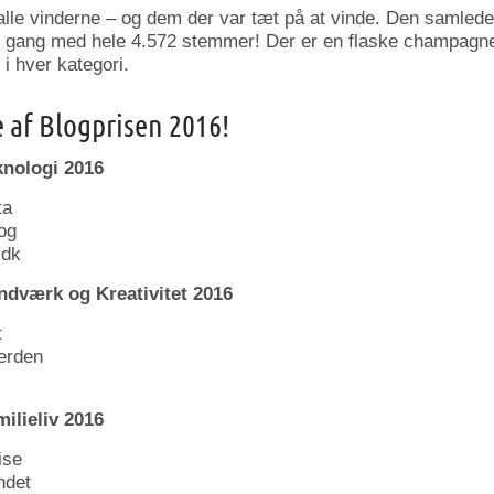
lle vinderne – og dem der var tæt på at vinde. Den samlede 
gang med hele 4.572 stemmer! Der er en flaske champagne p
 i hver kategori.
 af Blogprisen 2016!
nologi 2016
ta
og
.dk
dværk og Kreativitet 2016
t
erden
ilieliv 2016
ise
ndet