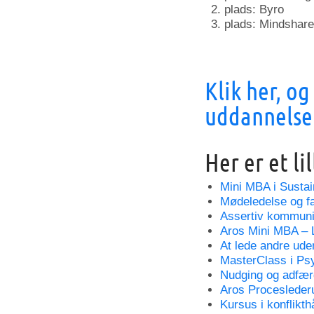
plads: Byro
plads: Mindshare
Klik her, og
uddannelse
Her er et li
Mini MBA i Susta
Mødeledelse og fac
Assertiv kommuni
Aros Mini MBA – 
At lede andre ude
MasterClass i Ps
Nudging og adfær
Aros Procesleder
Kursus i konflikth