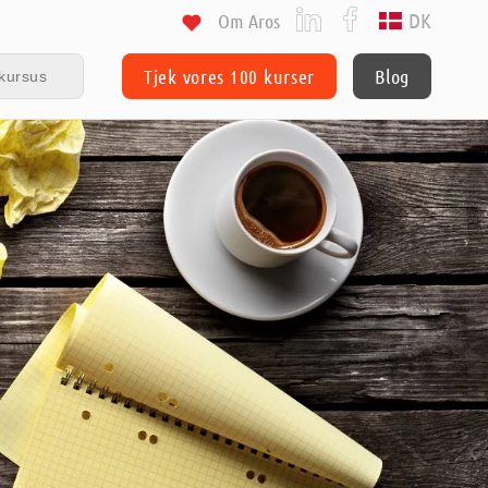
DK
Om Aros
Tjek vores 100 kurser
Blog