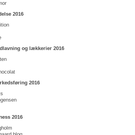
mor
else 2016
tion
e
lavning og lækkerier 2016
ten
hocolat
rkedsføring 2016
is
ogensen
ness 2016
gholm
gaard blog