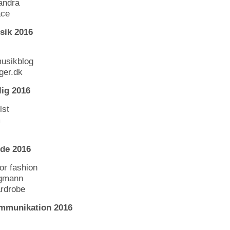
andra
ace
sik 2016
musikblog
ger.dk
ig 2016
lst
m
de 2016
or fashion
agmann
ardrobe
mmunikation 2016