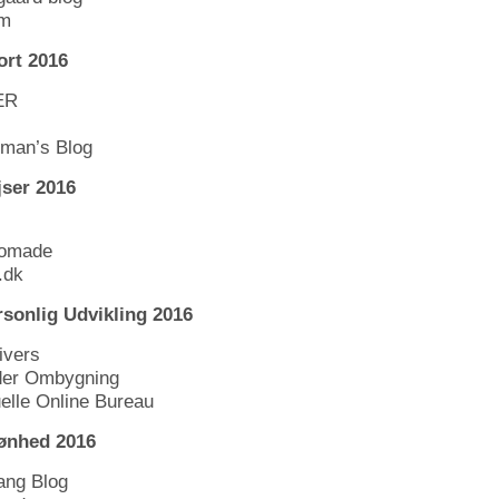
em
ort 2016
ER
uman’s Blog
ser 2016
nomade
.dk
sonlig Udvikling 2016
ivers
nder Ombygning
uelle Online Bureau
ønhed 2016
ang Blog