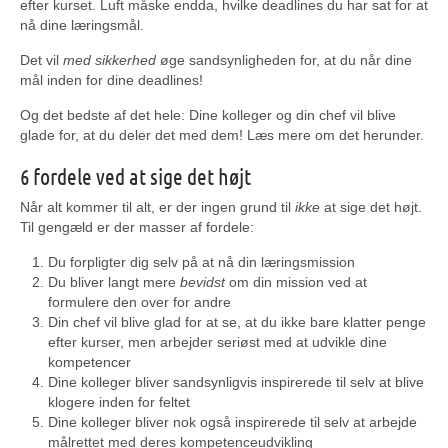
efter kurset. Luft måske endda, hvilke deadlines du har sat for at
nå dine læringsmål.
Det vil
med sikkerhed
øge sandsynligheden for, at du når dine
mål inden for dine deadlines!
Og det bedste af det hele: Dine kolleger og din chef vil blive
glade for, at du deler det med dem! Læs mere om det herunder.
6 fordele ved at sige det højt
Når alt kommer til alt, er der ingen grund til
ikke
at sige det højt.
Til gengæld er der masser af fordele:
Du forpligter dig selv på at nå din læringsmission
Du bliver langt mere
bevidst
om din mission ved at
formulere den over for andre
Din chef vil blive glad for at se, at du ikke bare klatter penge
efter kurser, men arbejder seriøst med at udvikle dine
kompetencer
Dine kolleger bliver sandsynligvis inspirerede til selv at blive
klogere inden for feltet
Dine kolleger bliver nok også inspirerede til selv at arbejde
målrettet med deres kompetenceudvikling