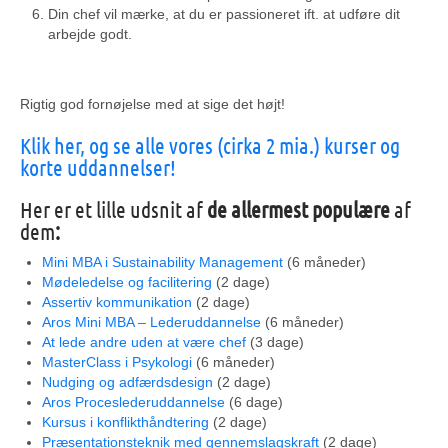
Din chef vil mærke, at du er passioneret ift. at udføre dit
arbejde godt.
Rigtig god fornøjelse med at sige det højt!
Klik her, og se alle vores (cirka 2 mia.) kurser og
korte uddannelser!
Her er et lille udsnit af
de allermest populære
af
dem
:
Mini MBA i Sustainability Management
(6 måneder)
Mødeledelse og facilitering
(2 dage)
Assertiv kommunikation
(2 dage)
Aros Mini MBA – Lederuddannelse
(6 måneder)
At lede andre uden at være chef
(3 dage)
MasterClass i Psykologi
(6 måneder)
Nudging og adfærdsdesign
(2 dage)
Aros Proceslederuddannelse
(6 dage)
Kursus i konflikthåndtering
(2 dage)
Præsentationsteknik med gennemslagskraft
(2 dage)