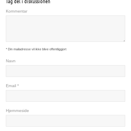
Tag del i diskussionen
Kommentar
* Din mailadresse vil ikke blive offentliggjort
Navn
Email *
Hjemmeside