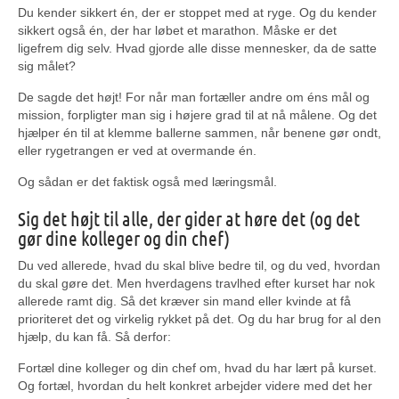
Du kender sikkert én, der er stoppet med at ryge. Og du kender
sikkert også én, der har løbet et marathon. Måske er det
ligefrem dig selv. Hvad gjorde alle disse mennesker, da de satte
sig målet?
De sagde det højt! For når man fortæller andre om éns mål og
mission, forpligter man sig i højere grad til at nå målene. Og det
hjælper én til at klemme ballerne sammen, når benene gør ondt,
eller rygetrangen er ved at overmande én.
Og sådan er det faktisk også med læringsmål.
Sig det højt til alle, der gider at høre det (og det
gør dine kolleger og din chef)
Du ved allerede, hvad du skal blive bedre til, og du ved, hvordan
du skal gøre det. Men hverdagens travlhed efter kurset har nok
allerede ramt dig. Så det kræver sin mand eller kvinde at få
prioriteret det og virkelig rykket på det. Og du har brug for al den
hjælp, du kan få. Så derfor:
Fortæl dine kolleger og din chef om, hvad du har lært på kurset.
Og fortæl, hvordan du helt konkret arbejder videre med det her