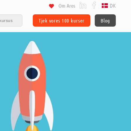
DK
Om Aros
Tjek vores 100 kurser
Blog