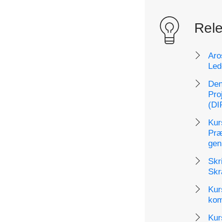
Rele
Aro
Led
Den
Pro
(DI
Kur
Præ
gen
Skr
Skr
Kur
kom
Kurs