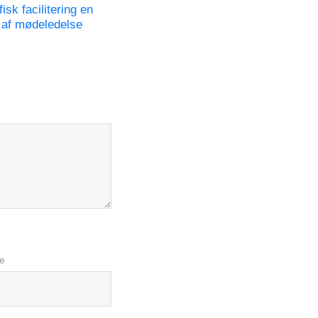
isk facilitering en
l af mødeledelse
e