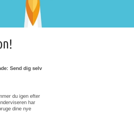
on!
ende: Send dig selv
mmer du igen efter
underviseren har
bruge dine nye