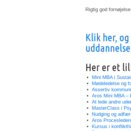
Rigtig god fornøjels
Klik her, og
uddannelse
Her er et li
Mini MBA i Susta
Mødeledelse og fac
Assertiv kommuni
Aros Mini MBA – 
At lede andre ude
MasterClass i Ps
Nudging og adfær
Aros Procesleder
Kursus i konflikth