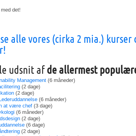
e med det!
 se alle vores (cirka 2 mia.) kurser
r!
lle udsnit af
de allermest populæ
inability Management
(6 måneder)
ilitering
(2 dage)
kation
(2 dage)
Lederuddannelse
(6 måneder)
n at være chef
(3 dage)
ykologi
(6 måneder)
dsdesign
(2 dage)
uddannelse
(6 dage)
åndtering
(2 dage)