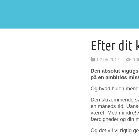
Efter dit 
02.05.2017
10
Den absolut vigtigst
på en ambitiøs miss
Og hvad hulen mener
Den skræmmende sand
en måneds tid. Uans
været. Med mindre! A
færdigheder og din ny
Og det vil vi rigtig 