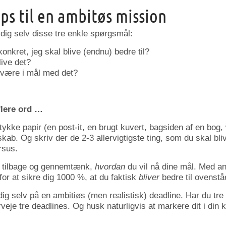
eps til en ambitøs mission
 dig selv disse tre enkle spørgsmål:
konkret, jeg skal blive (endnu) bedre til?
live det?
 være i mål med det?
flere ord …
ykke papir (en post-it, en brugt kuvert, bagsiden af en bog,
b. Og skriv der de 2-3 allervigtigste ting, som du skal bliv
rsus.
g tilbage og gennemtænk,
hvordan
du vil nå dine mål. Med an
for at sikre dig 1000 %, at du faktisk
bliver
bedre til ovenst
 dig selv på en ambitiøs (men realistisk) deadline. Har du tre 
rveje tre deadlines. Og husk naturligvis at markere dit i din 