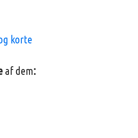
 og korte
re
af dem
: