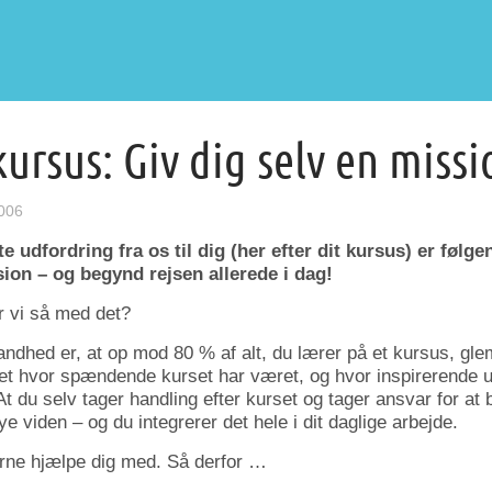
kursus: Giv dig selv en missi
006
e udfordring fra os til dig (her efter dit kursus) er følg
ion – og begynd rejsen allerede i dag!
 vi så med det?
hed er, at op mod 80 % af alt, du lærer på et kursus, gle
et hvor spændende kurset har været, og hvor inspirerende 
t du selv tager handling efter kurset og tager ansvar for at 
e viden – og du integrerer det hele i dit daglige arbejde.
gerne hjælpe dig med. Så derfor …