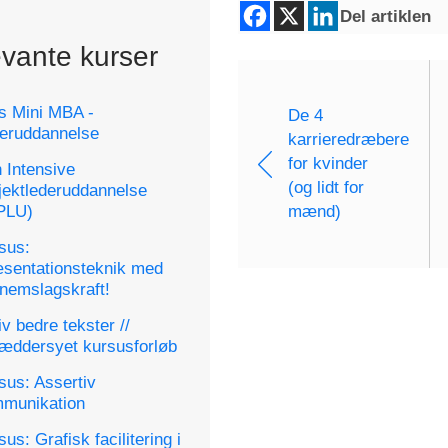
Del artiklen
vante kurser
s Mini MBA -
De 4
eruddannelse
karrieredræbere
for kvinder
 Intensive
(og lidt for
jektlederuddannelse
PLU)
mænd)
sus:
sentationsteknik med
nemslagskraft!
iv bedre tekster //
æddersyet kursusforløb
sus: Assertiv
munikation
us: Grafisk facilitering i