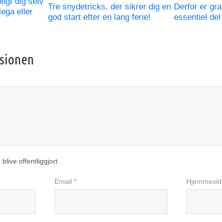
ligt dig selv
Tre snydetricks, der sikrer dig en
Derfor er graf
lega eller
god start efter en lang ferie!
essentiel de
ssionen
 blive offentliggjort
Email *
Hjemmesid