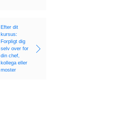
Efter dit
kursus:
Forpligt dig
selv over for
din chef,
kollega eller
moster