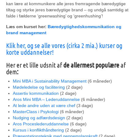
kan lære at kommunikere alle jeres fremragende bæredygtige
tiltag og styrke jeres bæredygtige brand – og undgå samtidig at
falde i fælderne ‘greenwashing’ og ‘greenhushing’!
Læs om kurset her:
Bæredygtighedskommunikation og
brand management
Klik her, og se alle vores (cirka 2 mia.) kurser og
korte uddannelser!
Her er et lille udsnit af
de allermest populære
af
dem
:
Mini MBA i Sustainability Management
(6 måneder)
Mødeledelse og facilitering
(2 dage)
Assertiv kommunikation
(2 dage)
Aros Mini MBA – Lederuddannelse
(6 måneder)
At lede andre uden at være chef
(3 dage)
MasterClass i Psykologi
(6 måneder)
Nudging og adfærdsdesign
(2 dage)
Aros Proceslederuddannelse
(6 dage)
Kursus i konflikthåndtering
(2 dage)
Præsentationsteknik med gennemslagskraft
(2 dage)