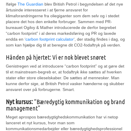
Ifølge
The Guardian
blev British Petrol i begyndelsen af det nye
årtusinde interesseret i at fjerne ansvaret for
klimaforandringerne fra oliegiganter som dem selv og i stedet
placere det hos den enkelte forbruger. Sammen med PR-
bureauet Ogilvy & Mather introducerede de derfor begrebet
“carbon footprint” i al deres markedsføring og PR og lavede
endda en ‘
carbon footprint calculator
‘, der stadig findes i dag, og
som kan hjælpe dig til at beregne dit CO2-fodaftryk på verden.
Hånden på hjertet: Vi er nok blevet snøret
Genistregen ved at introducere “carbon footprint” og at gøre det
til et mainstream-begreb er, at fodaftryk ikke sættes af hverken
stater eller store olieselskaber. De sættes af
mennesker
. Man
kunne derfor sige, at British Petrol vasker hænderne og skubber
ansvaret over på forbrugerne
.
Smart.
Nyt kursus:
“Bæredygtig kommunikation og brand
management”
Meget aprospos bæredygtighedskommunikation har vi netop
lanceret et nyt kursus, hvor man som
kommunikationsmedarbejder eller bæredygtighedsprofessionel