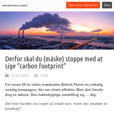
Tjek vores 100 kurser
Blog
Derfor skal du (måske) stoppe med at
sige “carbon footprint”
12.09.2022
7028
For snart 20 år siden iværksatte British Petrol en virkelig
snedig kampagne, der var uhørt effektiv. Men den havde
dog to tabere: Den bæredygtige omstilling og … dig.
Det hele handler om noget så enkelt som, hvem der afsætter et
fodaftryk?