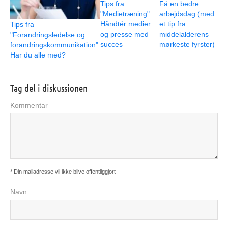
Tips fra
Få en bedre
"Medietræning":
arbejdsdag (med
Håndtér medier
et tip fra
Tips fra
og presse med
middelalderens
"Forandringsledelse og
succes
mørkeste fyrster)
forandringskommunikation":
Har du alle med?
Tag del i diskussionen
Kommentar
* Din mailadresse vil ikke blive offentliggjort
Navn