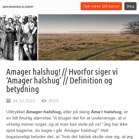
Tjek vores 100 kurser
Blog
Amager halshug! // Hvorfor siger vi
‘Amager halshug’ // Definition og
betydning
04.10.2022
8929
Udtrykket
Amager halshug,
eller på slang
Ama’r halshug
, er
en lidt finurlig størrelse. Vi bruger det for at understrege, at vi
virkelig mener noget, og at man kan stole på os! “Jeg har ikke
spist kagerne, du bagte i går. Amager halshug!” Helt
bogstaveligt betyder det, at “
hvis
det faktisk skulle vise sig, at jeg