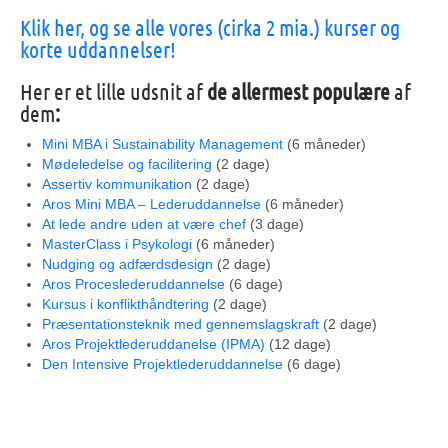
Klik her, og se alle vores (cirka 2 mia.) kurser og
korte uddannelser!
Her er et lille udsnit af
de allermest populære
af
dem
:
Mini MBA i Sustainability Management
(6 måneder)
Mødeledelse og facilitering
(2 dage)
Assertiv kommunikation
(2 dage)
Aros Mini MBA – Lederuddannelse
(6 måneder)
At lede andre uden at være chef
(3 dage)
MasterClass i Psykologi
(6 måneder)
Nudging og adfærdsdesign
(2 dage)
Aros Proceslederuddannelse
(6 dage)
Kursus i konflikthåndtering
(2 dage)
Præsentationsteknik med gennemslagskraft
(2 dage)
Aros Projektlederuddanelse (IPMA)
(12 dage)
Den Intensive Projektlederuddannelse
(6 dage)