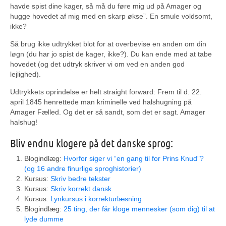
havde spist dine kager, så må du føre mig ud på Amager og
hugge hovedet af mig med en skarp økse”. En smule voldsomt,
ikke?
Så brug ikke udtrykket blot for at overbevise en anden om din
løgn (du har jo spist de kager, ikke?). Du kan ende med at tabe
hovedet (og det udtryk skriver vi om ved en anden god
lejlighed).
Udtrykkets oprindelse er helt straight forward: Frem til d. 22.
april 1845 henrettede man kriminelle ved halshugning på
Amager Fælled. Og det er så sandt, som det er sagt. Amager
halshug!
Bliv endnu klogere på det danske sprog:
Blogindlæg:
Hvorfor siger vi “en gang til for Prins Knud”?
(og 16 andre finurlige sproghistorier)
Kursus:
Skriv bedre tekster
Kursus:
Skriv korrekt dansk
Kursus:
Lynkursus i korrekturlæsning
Blogindlæg:
25 ting, der får kloge mennesker (som dig) til at
lyde dumme