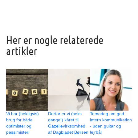
Her er nogle relaterede
artikler
Vi har (heldigvis)
Derfor er vi (seks
Temadag om god
brug for både
gange!) kåret til
intern kommunikation
optimister og
Gazellevirksomhed
- uden guitar og
pessimister!
af Dagbladet Børsen
lejrbål