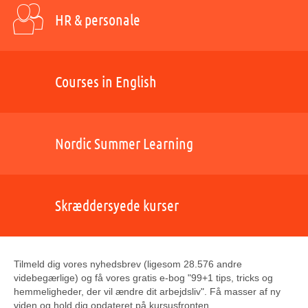
HR & personale
Courses in English
Nordic Summer Learning
Skræddersyede kurser
Tilmeld dig vores nyhedsbrev (ligesom 28.576 andre
videbegærlige) og få vores gratis e-bog "99+1 tips, tricks og
hemmeligheder, der vil ændre dit arbejdsliv". Få masser af ny
viden og hold dig opdateret på kursusfronten.