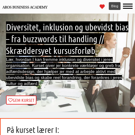
Blog
Diversitet, inklusion og ubevidst bias
– fra buzzwords til handling //
Skræddersyet kursusforløb
Lær, hvordan I kan fremme inklusion og diversitet i jeres
organisation. Kurset giver jer konkrete værktøjer og greb fra
adfærdsdesign, der hjælper jer med at arbejde aktivt med
ubevidste bias og skabe reel forandring, der forankres i jeres
kultur og adfærd.
GEM KURSET
På kurset lærer I: