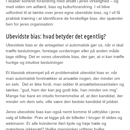
I skaber konkret forandring med afsæt i jeres virkelighed – og
med viden om adfærd, bias og kulturforandring. I vil blive
udfordret til at tænke over jeres egne ubevidste bias, og I vil få
praktisk træning i at identificere de forskellige bias, der spænder
ben for jeres organisation.
Ubevidste bias: hvad betyder det egentlig?
Ubevidste bias er de antagelser vi automatisk gør os, når vi skal
træffe beslutninger, foretage vurderinger eller på anden måde
tage stilling. Det er vores ubevidste bias, der gør, at vi kan træffe
hurtige og intuitive beslutninger.
Et klassisk eksempel på et problematisk ubevidst bias er, når
man automatisk foretrækker at ansætte nogen, der minder om
en selv. Det er ikke fordi, man sidder til ansættelsessamtalen og
tænker, “gud, ham der kan jeg godt lide, han minder om mig”.
Mange har bare en intuitiv fornemmelse af, at den kandidat, der
minder om dem selv, ville være den bedste kandidat til jobbet.
Jeres ubevidste bias kan også nemt komme til udtrykke i jeres
valg af billeder. Prøv at kigge på de billeder I bruger til slides og
webinarer: Er alle kvinderne iført kjole og høje hæle og
mændene jakkesæt? Hvilke mennesker udfører hvilke