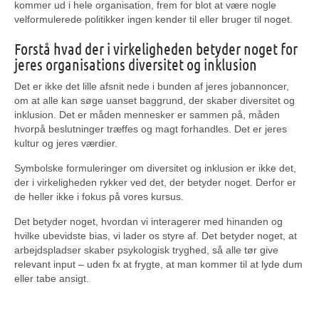
kommer ud i hele organisation, frem for blot at være nogle
velformulerede politikker ingen kender til eller bruger til noget.
Forstå hvad der i virkeligheden betyder noget for
jeres organisations diversitet og inklusion
Det er ikke det lille afsnit nede i bunden af jeres jobannoncer,
om at alle kan søge uanset baggrund, der skaber diversitet og
inklusion. Det er måden mennesker er sammen på, måden
hvorpå beslutninger træffes og magt forhandles. Det er jeres
kultur og jeres værdier.
Symbolske formuleringer om diversitet og inklusion er ikke det,
der i virkeligheden rykker ved det, der betyder noget. Derfor er
de heller ikke i fokus på vores kursus.
Det betyder noget, hvordan vi interagerer med hinanden og
hvilke ubevidste bias, vi lader os styre af. Det betyder noget, at
arbejdspladser skaber psykologisk tryghed, så alle tør give
relevant input – uden fx at frygte, at man kommer til at lyde dum
eller tabe ansigt.