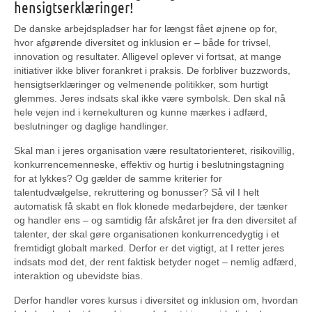
hensigtserklæringer!
De danske arbejdspladser har for længst fået øjnene op for,
hvor afgørende diversitet og inklusion er – både for trivsel,
innovation og resultater. Alligevel oplever vi fortsat, at mange
initiativer ikke bliver forankret i praksis. De forbliver buzzwords,
hensigtserklæringer og velmenende politikker, som hurtigt
glemmes. Jeres indsats skal ikke være symbolsk. Den skal nå
hele vejen ind i kernekulturen og kunne mærkes i adfærd,
beslutninger og daglige handlinger.
Skal man i jeres organisation være resultatorienteret, risikovillig,
konkurrencemenneske, effektiv og hurtig i beslutningstagning
for at lykkes? Og gælder de samme kriterier for
talentudvælgelse, rekruttering og bonusser? Så vil I helt
automatisk få skabt en flok klonede medarbejdere, der tænker
og handler ens – og samtidig får afskåret jer fra den diversitet af
talenter, der skal gøre organisationen konkurrencedygtig i et
fremtidigt globalt marked. Derfor er det vigtigt, at I retter jeres
indsats mod det, der rent faktisk betyder noget – nemlig adfærd,
interaktion og ubevidste bias.
Derfor handler vores kursus i diversitet og inklusion om, hvordan