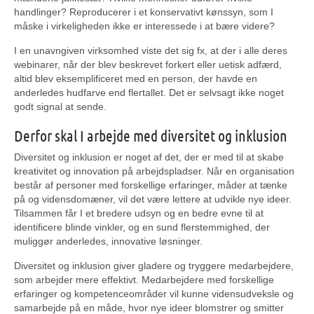
handlinger? Reproducerer i et konservativt kønssyn, som I
måske i virkeligheden ikke er interessede i at bære videre?
I en unavngiven virksomhed viste det sig fx, at der i alle deres
webinarer, når der blev beskrevet forkert eller uetisk adfærd,
altid blev eksemplificeret med en person, der havde en
anderledes hudfarve end flertallet. Det er selvsagt ikke noget
godt signal at sende.
Derfor skal I arbejde med diversitet og inklusion
Diversitet og inklusion er noget af det, der er med til at skabe
kreativitet og innovation på arbejdspladser. Når en organisation
består af personer med forskellige erfaringer, måder at tænke
på og vidensdomæner, vil det være lettere at udvikle nye ideer.
Tilsammen får I et bredere udsyn og en bedre evne til at
identificere blinde vinkler, og en sund flerstemmighed, der
muliggør anderledes, innovative løsninger.
Diversitet og inklusion giver gladere og tryggere medarbejdere,
som arbejder mere effektivt. Medarbejdere med forskellige
erfaringer og kompetenceområder vil kunne vidensudveksle og
samarbejde på en måde, hvor nye ideer blomstrer og smitter