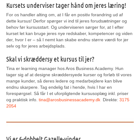
Kursets underviser tager hånd om jeres læring!
For os handler alting om, at I får en positiv forandring ud af
dette kursus! Derfor spørger vi ind til jeres forudsætninger og
behov før kursusstart. Og underviseren sørger for, at I efter
kurset let kan bruge jeres nye redskaber, kompetencer og viden
der, hvor I er – så I nemt kan skabe endnu større værdi for jer
selv og for jeres arbejdsplads.
Skal vi skræddersy et kursus til jer?
Tina er learning manager hos Aros Business Academy. Hun
tager sig af at designe skræddersyede kurser og forløb til vores
mange kunder, så deres ledere og medarbejdere kan blive
endnu skarpere. Tag endelig fat i hende, hvis I har en
forespørgsel. Så får I et uforpligtende kursusoplæg inkl. priser
og praktisk info.
tina@arosbusinessacademy.dk
Direkte:
3175
2054
Vi er 6-dobbelt Gazelle-vinder