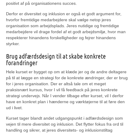
positivt af på organisationens succes.
Derfor er diversitet og inklusion er også et godt argument for,
hvorfor fremtidige medarbejdere skal vælge netop jeres
organisation som arbejdsplads. Jeres nutidige og fremtidige
medarbejdere vil drage fordel af et godt arbejdsmiljø, hvor man
respekterer hinandens forskelligheder og fejrer hinandens
styrker.
Brug adfærdsdesign til at skabe konkrete
forandringer
Hele kurset er bygget op om at klæde jer og de andre deltagere
på til at lægge en strategi for de konkrete ændringer, der er brug
for i jeres organisation. Der er altså tale om et meget
praksisnært kursus, hvor I vil få feedback på jeres konkrete
strategi undervejs. Når I vender tilbage efter kurset, vil I derfor
have en konkret plan i hænderne og værktøjerne til at føre den
ud i livet.
Kurset tager blandt andet udgangspunkt i adfærdsdesign som
vejen til mere diversitet og inklusion. Det flytter fokus fra ord til
handling og sikrer, at jeres diversitets- og inklusionstiltag