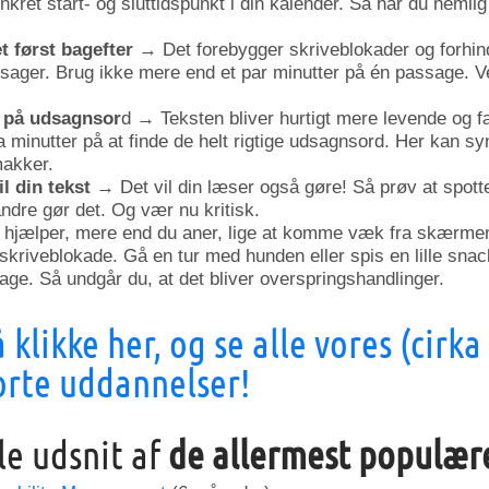
nkret start- og sluttidspunkt i din kalender. Så har du nemlig
et først bagefter
→ Det forebygger skriveblokader og forhind
ssager. Brug ikke mere end et par minutter på én passage. Ven
r på udsagnsor
d → Teksten bliver hurtigt mere levende og 
a minutter på at finde de helt rigtige udsagnsord. Her kan 
makker.
il din tekst
→ Det vil din læser også gøre! Så prøv at spott
ndre gør det. Og vær nu kritisk.
hjælper, mere end du aner, lige at komme væk fra skærmen
skriveblokade. Gå en tur med hunden eller spis en lille snack
bage. Så undgår du, at det bliver overspringshandlinger.
klikke her, og se alle vores (cirka
orte uddannelser!
lle udsnit af
de allermest populæ