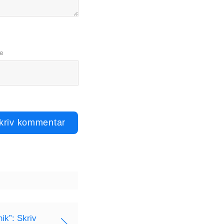
e
ik”: Skriv