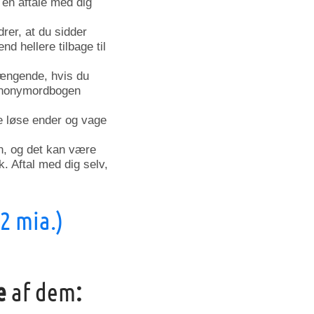
 en aftale med dig
rer, at du sidder
d hellere tilbage til
fængende, hvis du
synonymordbogen
e løse ender og vage
, og det kan være
. Aftal med dig selv,
 2 mia.)
re
af dem
: