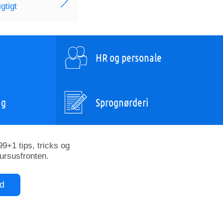
gtigt
HR og personale
ng
Sprognørderi
9+1 tips, tricks og
kursusfronten.