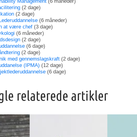
inability Management
(6 måneder)
ilitering
(2 dage)
kation
(2 dage)
Lederuddannelse
(6 måneder)
n at være chef
(3 dage)
ykologi
(6 måneder)
dsdesign
(2 dage)
uddannelse
(6 dage)
åndtering
(2 dage)
nik med gennemslagskraft
(2 dage)
ruddanelse (IPMA)
(12 dage)
jektlederuddannelse
(6 dage)
gle relaterede artikler