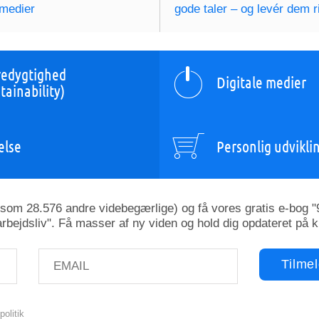
 medier
gode taler – og levér dem ri
edygtighed
Digitale medier
tainability)
else
Personlig udvikli
esom 28.576 andre videbegærlige) og få vores gratis e-bog "9
rbejdsliv". Få masser af ny viden og hold dig opdateret på 
politik