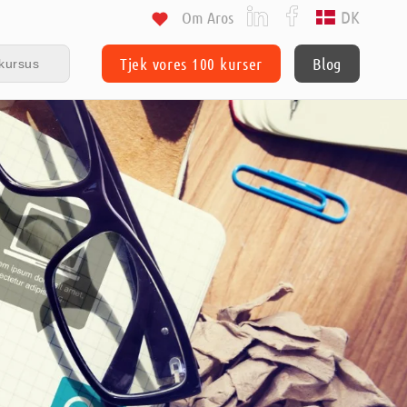
DK
Om Aros
Tjek vores 100 kurser
Blog