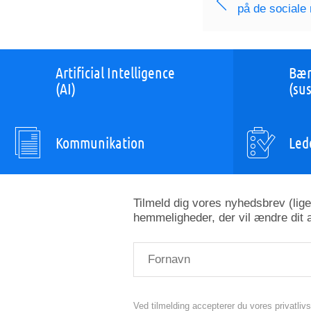
på de sociale
Artificial Intelligence
Bær
(AI)
(sus
Kommunikation
Led
Tilmeld dig vores nyhedsbrev (lig
hemmeligheder, der vil ændre dit a
Ved tilmelding accepterer du vores privatlivs