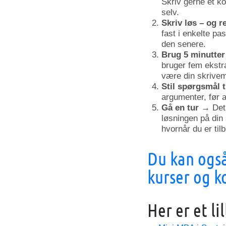
Skriv gerne et ko
selv.
Skriv løs – og r
fast i enkelte pa
den senere.
Brug 5 minutte
bruger fem ekstr
være din skrive
Stil spørgsmål t
argumenter, før a
Gå en tur
→ Det 
løsningen på din 
hvornår du er til
Du kan også 
kurser og k
Her er et li