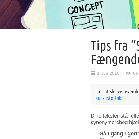
Tips fra 
Fængende
17.08.2016
86
Lær at skrive levend
kursusforløb
Dine tekster står el
synonymordbog hjælpe
Gå i gang i god 