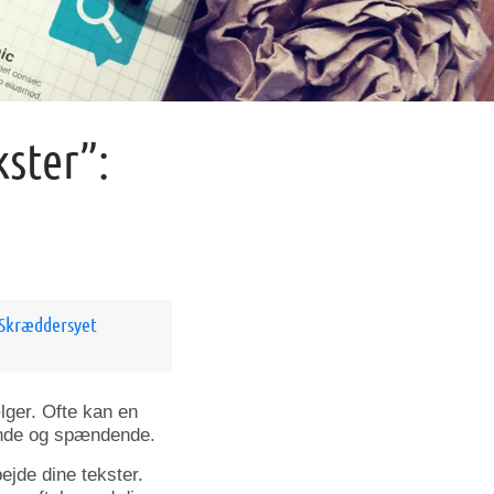
kster”:
/ Skræddersyet
lger. Ofte kan en
vende og spændende.
jde dine tekster.