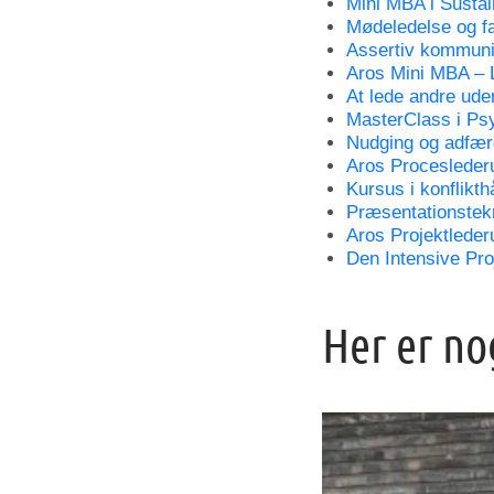
Mini MBA i Susta
Mødeledelse og fac
Assertiv kommuni
Aros Mini MBA – 
At lede andre ude
MasterClass i Ps
Nudging og adfær
Aros Procesleder
Kursus i konflikth
Præsentationstek
Aros Projektlede
Den Intensive Pro
Her er no