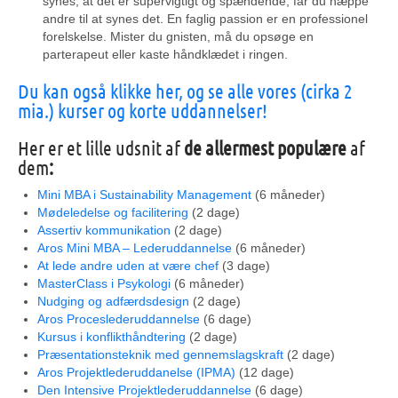
synes,
at det er supervigtigt og spændende, får du næppe
andre til at synes det. En faglig passion er en professionel
forelskelse. Mister du gnisten, må du opsøge en
parterapeut eller kaste håndklædet i ringen.
Du kan også klikke her, og se alle vores (cirka 2
mia.) kurser og korte uddannelser!
Her er et lille udsnit af
de allermest populære
af
dem
:
Mini MBA i Sustainability Management
(6 måneder)
Mødeledelse og facilitering
(2 dage)
Assertiv kommunikation
(2 dage)
Aros Mini MBA – Lederuddannelse
(6 måneder)
At lede andre uden at være chef
(3 dage)
MasterClass i Psykologi
(6 måneder)
Nudging og adfærdsdesign
(2 dage)
Aros Proceslederuddannelse
(6 dage)
Kursus i konflikthåndtering
(2 dage)
Præsentationsteknik med gennemslagskraft
(2 dage)
Aros Projektlederuddanelse (IPMA)
(12 dage)
Den Intensive Projektlederuddannelse
(6 dage)