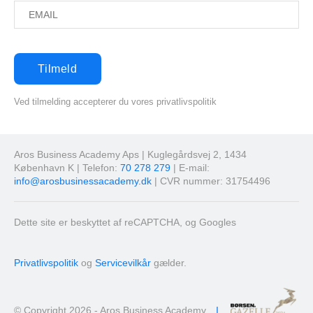
Ved tilmelding accepterer du vores privatlivspolitik
Aros Business Academy Aps | Kuglegårdsvej 2, 1434
København K | Telefon:
70 278 279
| E-mail:
info@arosbusinessacademy.dk
| CVR nummer: 31754496
Dette site er beskyttet af reCAPTCHA, og Googles
Privatlivspolitik
og
Servicevilkår
gælder.
© Copyright 2026 - Aros Business Academy
I