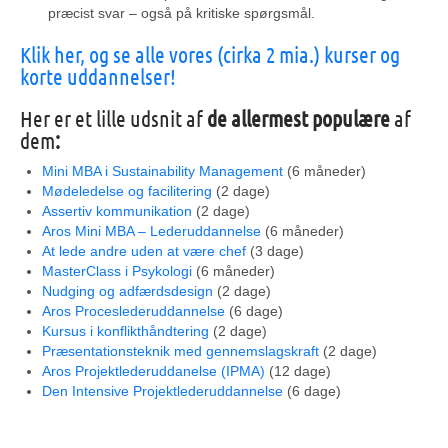
præcist svar – også på kritiske spørgsmål.
Klik her, og se alle vores (cirka 2 mia.) kurser og
korte uddannelser!
Her er et lille udsnit af
de allermest populære
af
dem
:
Mini MBA i Sustainability Management
(6 måneder)
Mødeledelse og facilitering
(2 dage)
Assertiv kommunikation
(2 dage)
Aros Mini MBA – Lederuddannelse
(6 måneder)
At lede andre uden at være chef
(3 dage)
MasterClass i Psykologi
(6 måneder)
Nudging og adfærdsdesign
(2 dage)
Aros Proceslederuddannelse
(6 dage)
Kursus i konflikthåndtering
(2 dage)
Præsentationsteknik med gennemslagskraft
(2 dage)
Aros Projektlederuddanelse (IPMA)
(12 dage)
Den Intensive Projektlederuddannelse
(6 dage)