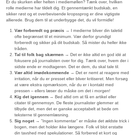
Er du skurken eller helten i mediemøllen? Tænk over, hvilken
rolle medierne har tildelt dig. Et gennemtænkt budskab, en
sikker røst og et overbevisende kropssprog er dine vigtigste
allierede. Brug dem til at underbygge det, du vil formidle!
Vær forberedt og præcis
→ I medierne bliver din taletid
ofte begrænset til et minimum. Vær derfor grundigt
forberedt og sikker på dit budskab. Så mister du heller ikke
tråden.
Tal til folk bag skærmen
→ Det er ikke altid en god idé at
fokusere på journalisten over for dig. Tænk over, hvem der i
sidste ende er modtageren. Det er dem, du skal tale til.
Vær altid imødekommende
→ Det er nemt at reagere med
irritation, når du er presset eller bliver kritiseret. Men forsøg
at være ekstra opmærksom, når du er i kontakt med
pressen – ellers læser du måske om det i morgen!
Kig det igennem
→ Bed altid om at få en artikel eller
citater til gennemsyn. De fleste journalister glemmer at
tilbyde det, men det er ganske acceptabelt at bede om
teksterne til gennemlæsning.
Sig noget
→ ”Ingen kommentar” er måske det ældste trick i
bogen, men det holder ikke længere. Folk vil blot erstatte
din tavshed med spekulationer. Så forbered et kort og