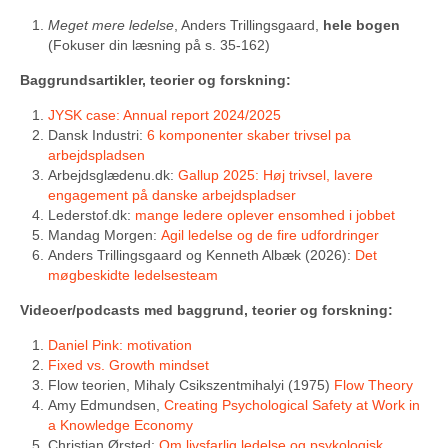
Meget mere ledelse
, Anders Trillingsgaard,
hele bogen
(Fokuser din læsning på s. 35-162)
Baggrundsartikler, teorier og forskning:
JYSK case: Annual report 2024/2025
Dansk Industri:
6 komponenter skaber trivsel pa
arbejdspladsen
Arbejdsglædenu.dk:
Gallup 2025: Høj trivsel, lavere
engagement på danske arbejdspladser
Lederstof.dk:
mange ledere oplever ensomhed i jobbet
Mandag Morgen:
Agil ledelse og de fire udfordringer
Anders Trillingsgaard og Kenneth Albæk (2026):
Det
møgbeskidte ledelsesteam
Videoer/podcasts med baggrund, teorier og forskning:
Daniel Pink: motivation
Fixed vs. Growth mindset
Flow teorien, Mihaly Csikszentmihalyi (1975)
Flow Theory
Amy Edmundsen,
Creating Psychological Safety at Work in
a Knowledge Economy
Christian Ørsted:
Om livsfarlig ledelse og psykologisk