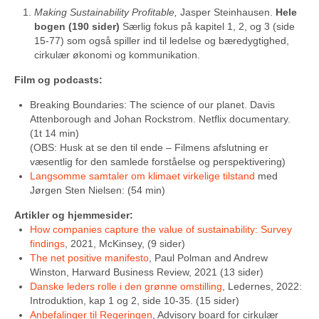
Making Sustainability Profitable,
Jasper Steinhausen.
Hele
bogen (190 sider)
Særlig fokus på kapitel 1, 2, og 3 (side
15-77) som også spiller ind til ledelse og bæredygtighed,
cirkulær økonomi og kommunikation.
Film og podcasts:
Breaking Boundaries: The science of our planet. Davis
Attenborough and Johan Rockstrom. Netflix documentary.
(1t 14 min)
(OBS: Husk at se den til ende – Filmens afslutning er
væsentlig for den samlede forståelse og perspektivering)
Langsomme samtaler om klimaet virkelige tilstand
med
Jørgen Sten Nielsen: (54 min)
Artikler og hjemmesider:
How companies capture the value of sustainability: Survey
findings
, 2021, McKinsey, (9 sider)
The net positive manifesto
, Paul Polman and Andrew
Winston, Harward Business Review, 2021 (13 sider)
Danske leders rolle i den grønne omstilling
, Ledernes, 2022:
Introduktion, kap 1 og 2, side 10-35. (15 sider)
Anbefalinger til Regeringen
, Advisory board for cirkulær