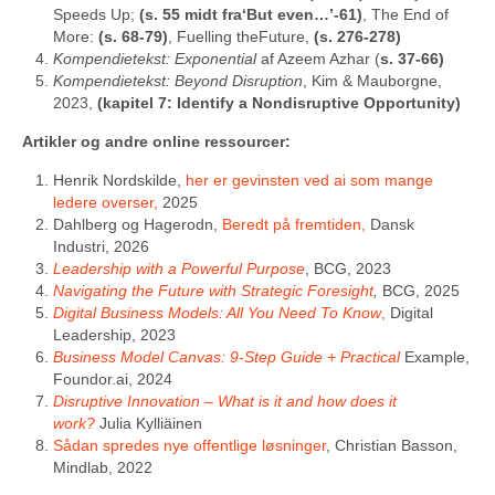
Speeds Up;
(s. 55 midt fra‘But even…’-61)
, The End of
More:
(s. 68-79)
, Fuelling theFuture,
(s. 276-278)
Kompendietekst: Exponential
af Azeem Azhar (
s. 37-66)
Kompendietekst: Beyond Disruption
, Kim & Mauborgne,
2023,
(kapitel 7: Identify a Nondisruptive Opportunity)
Artikler og andre online ressourcer:
Henrik Nordskilde,
her er gevinsten ved ai som mange
ledere overser,
2025
Dahlberg og Hagerodn,
Beredt på fremtiden,
Dansk
Industri, 2026
Leadership with a Powerful Purpose
, BCG, 2023
Navigating the Future with Strategic Foresight
,
BCG, 2025
Digital Business Models: All You Need To Know
,
Digital
Leadership, 2023
Business Model Canvas: 9-Step Guide + Practical
Example,
Foundor.ai, 2024
Disruptive Innovation – What is it and how does it
work?
Julia Kylliäinen
Sådan spredes nye offentlige løsninger
, Christian Basson,
Mindlab, 2022