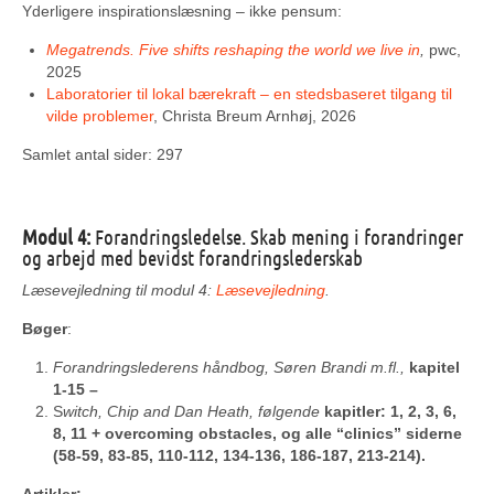
Yderligere inspirationslæsning – ikke pensum:
Megatrends. Five shifts reshaping the world we live in
,
pwc,
2025
Laboratorier til lokal bærekraft – en stedsbaseret tilgang til
vilde problemer
, Christa Breum Arnhøj, 2026
Samlet antal sider: 297
Modul 4:
Forandringsledelse. Skab mening i forandringer
og arbejd med bevidst forandringslederskab
Læsevejledning til modul 4:
Læsevejledning
.
Bøger
:
Forandringslederens håndbog, Søren Brandi m.fl.,
kapitel
1-15 –
S
witch, Chip and Dan Heath, følgende
kapitler: 1, 2, 3, 6,
8, 11 + overcoming obstacles, og alle “clinics” siderne
(58-59, 83-85, 110-112, 134-136, 186-187, 213-214).