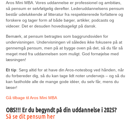
Aros Mini MBA. Vores uddannelse er professionel og ambitiøs,
så pensum er selvfølgelig derefter. Lederuddannelsens pensum
består udelukkende af litteratur fra respektererede forfattere og
forskere og tager form af både bøger, artikler, podcasts og
videoer. Det er desuden hovedsageligt på dansk.
Bemærk, at pensum betragtes som baggrundsviden for
undervisningen. Undervisningen vil således ikke fokusere på at
gennemgå pensum, men på at bygge oven på det, så du får så
meget med fra uddannelsen som muligt. God fornøjelse med
læsningen!
Et tip
: Sørg altid for at have din Aros-notesbog ved hånden, når
du forbereder dig, så du kan tage lidt noter undervejs – og så du
kan fastholde alle de mange gode idéer, du selv får, mens du
læser!
Gå tilbage til Aros Mini MBA
OBS!!! Er du begyndt på din uddannelse i 2025?
Så se dit pensum her