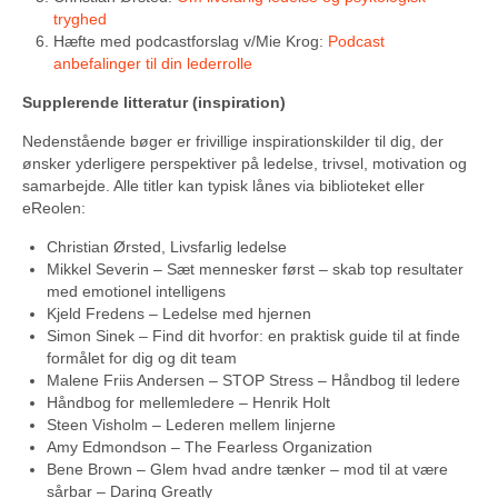
tryghed
Hæfte med podcastforslag v/Mie Krog:
Podcast
anbefalinger til din lederrolle
Supplerende litteratur (inspiration)
Nedenstående bøger er frivillige inspirationskilder til dig, der
ønsker yderligere perspektiver på ledelse, trivsel, motivation og
samarbejde. Alle titler kan typisk lånes via biblioteket eller
eReolen:
Christian Ørsted, Livsfarlig ledelse
Mikkel Severin – Sæt mennesker først – skab top resultater
med emotionel intelligens
Kjeld Fredens – Ledelse med hjernen
Simon Sinek – Find dit hvorfor: en praktisk guide til at finde
formålet for dig og dit team
Malene Friis Andersen – STOP Stress – Håndbog til ledere
Håndbog for mellemledere – Henrik Holt
Steen Visholm – Lederen mellem linjerne
Amy Edmondson – The Fearless Organization
Bene Brown – Glem hvad andre tænker – mod til at være
sårbar – Daring Greatly