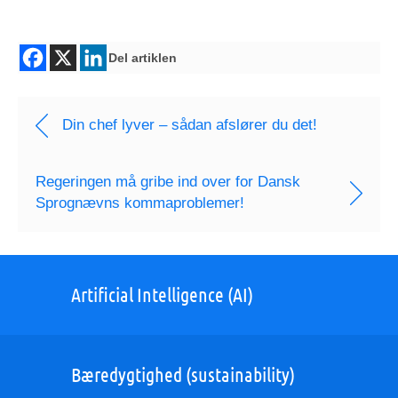
Del artiklen
Din chef lyver – sådan afslører du det!
Regeringen må gribe ind over for Dansk
Sprognævns kommaproblemer!
Artificial Intelligence (AI)
Bæredygtighed (sustainability)