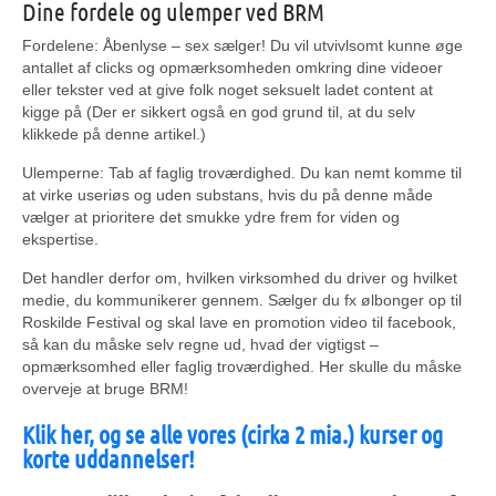
Dine fordele og ulemper ved BRM
Fordelene: Åbenlyse – sex sælger! Du vil utvivlsomt kunne øge
antallet af clicks og opmærksomheden omkring dine videoer
eller tekster ved at give folk noget seksuelt ladet content at
kigge på (Der er sikkert også en god grund til, at du selv
klikkede på denne artikel.)
Ulemperne: Tab af faglig troværdighed. Du kan nemt komme til
at virke useriøs og uden substans, hvis du på denne måde
vælger at prioritere det smukke ydre frem for viden og
ekspertise.
Det handler derfor om, hvilken virksomhed du driver og hvilket
medie, du kommunikerer gennem. Sælger du fx ølbonger op til
Roskilde Festival og skal lave en promotion video til facebook,
så kan du måske selv regne ud, hvad der vigtigst –
opmærksomhed eller faglig troværdighed. Her skulle du måske
overveje at bruge BRM!
Klik her, og se alle vores (cirka 2 mia.) kurser og
korte uddannelser!