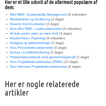
Her er et lille udsnit af de allermest populære af
dem:
Mini MBA i Sustainability Management
(6 måneder)
Mødeledelse og facilitering
(2 dage)
Assertiv kommunikation
(2 dage)
Aros Mini MBA – Lederuddannelse
(6 måneder)
At lede andre uden at være chef
(3 dage)
MasterClass i Psykologi
(6 måneder)
Nudging og adfærdsdesign
(2 dage)
Aros Proceslederuddannelse
(6 dage)
Kursus i konflikthåndtering
(2 dage)
Præsentationsteknik med gennemslagskraft
(2 dage)
Aros Projektlederuddanelse (IPMA)
(12 dage)
Den Intensive Projektlederuddannelse
(6 dage)
Her er nogle relaterede
artikler