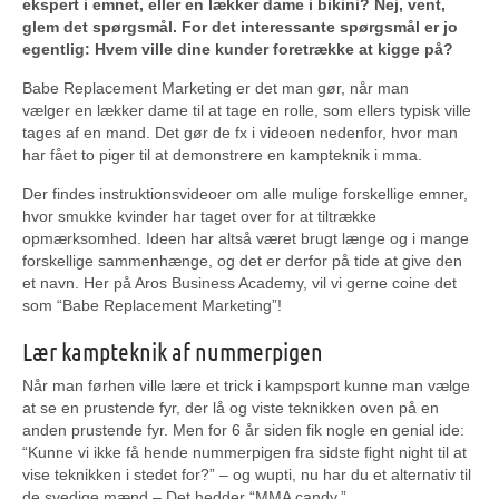
ekspert i emnet, eller en lækker dame i bikini? Nej, vent,
glem det spørgsmål. For det interessante spørgsmål er jo
egentlig: Hvem ville dine kunder foretrække at kigge på?
Babe Replacement Marketing er det man gør, når man
vælger en lækker dame til at tage en rolle, som ellers typisk ville
tages af en mand. Det gør de fx i videoen nedenfor, hvor man
har fået to piger til at demonstrere en kampteknik i mma.
Der findes instruktionsvideoer om alle mulige forskellige emner,
hvor smukke kvinder har taget over for at tiltrække
opmærksomhed. Ideen har altså været brugt længe og i mange
forskellige sammenhænge, og det er derfor på tide at give den
et navn. Her på Aros Business Academy, vil vi gerne coine det
som “Babe Replacement Marketing”!
Lær kampteknik af nummerpigen
Når man førhen ville lære et trick i kampsport kunne man vælge
at se en prustende fyr, der lå og viste teknikken oven på en
anden prustende fyr. Men for 6 år siden fik nogle en genial ide:
“Kunne vi ikke få hende nummerpigen fra sidste fight night til at
vise teknikken i stedet for?” – og wupti, nu har du et alternativ til
de svedige mænd – Det hedder “MMA candy.”