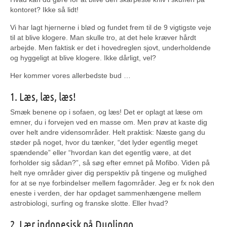
kontoret? Ikke så lidt!
Vi har lagt hjernerne i blød og fundet frem til de 9 vigtigste veje
til at blive klogere. Man skulle tro, at det hele kræver hårdt
arbejde. Men faktisk er det i hovedreglen sjovt, underholdende
og hyggeligt at blive klogere. Ikke dårligt, vel?
Her kommer vores allerbedste bud …
1. Læs, læs, læs!
Smæk benene op i sofaen, og læs! Det er oplagt at læse om
emner, du i forvejen ved en masse om. Men prøv at kaste dig
over helt andre vidensområder. Helt praktisk: Næste gang du
støder på noget, hvor du tænker, “det lyder egentlig meget
spændende” eller “hvordan kan det egentlig være, at det
forholder sig sådan?”, så søg efter emnet på Mofibo. Viden på
helt nye områder giver dig perspektiv på tingene og mulighed
for at se nye forbindelser mellem fagområder. Jeg er fx nok den
eneste i verden, der har opdaget sammenhængene mellem
astrobiologi, surfing og franske slotte. Eller hvad?
2. Lær indonesisk på Duolingo