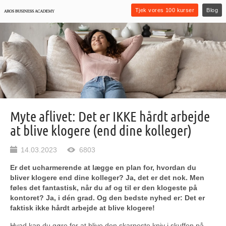
Tjek vores 100 kurser
Blog
Myte aflivet: Det er IKKE hårdt arbejde
at blive klogere (end dine kolleger)
14.03.2023
6803
Er det ucharmerende at lægge en plan for, hvordan du
bliver klogere end dine kolleger? Ja, det er det nok. Men
føles det fantastisk, når du af og til er den klogeste på
kontoret? Ja, i dén grad. Og den bedste nyhed er: Det er
faktisk ikke hårdt arbejde at blive klogere!
Hvad kan du gøre for at blive den skarpeste kniv i skuffen på