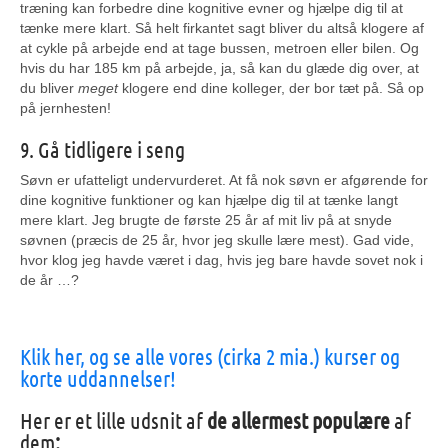
træning kan forbedre dine kognitive evner og hjælpe dig til at
tænke mere klart. Så helt firkantet sagt bliver du altså klogere af
at cykle på arbejde end at tage bussen, metroen eller bilen. Og
hvis du har 185 km på arbejde, ja, så kan du glæde dig over, at
du bliver
meget
klogere end dine kolleger, der bor tæt på. Så op
på jernhesten!
9. Gå tidligere i seng
Søvn er ufatteligt undervurderet. At få nok søvn er afgørende for
dine kognitive funktioner og kan hjælpe dig til at tænke langt
mere klart. Jeg brugte de første 25 år af mit liv på at snyde
søvnen (præcis de 25 år, hvor jeg skulle lære mest). Gad vide,
hvor klog jeg havde været i dag, hvis jeg bare havde sovet nok i
de år …?
Klik her, og se alle vores (cirka 2 mia.) kurser og
korte uddannelser!
Her er et lille udsnit af
de allermest populære
af
dem
: