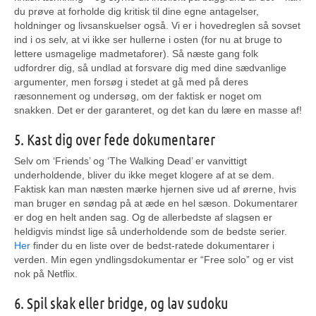
du prøve at forholde dig kritisk til dine egne antagelser,
holdninger og livsanskuelser også. Vi er i hovedreglen så sovset
ind i os selv, at vi ikke ser hullerne i osten (for nu at bruge to
lettere usmagelige madmetaforer). Så næste gang folk
udfordrer dig, så undlad at forsvare dig med dine sædvanlige
argumenter, men forsøg i stedet at gå med på deres
ræsonnement og undersøg, om der faktisk er noget om
snakken. Det er der garanteret, og det kan du lære en masse af!
5. Kast dig over fede dokumentarer
Selv om ‘Friends’ og ‘The Walking Dead’ er vanvittigt
underholdende, bliver du ikke meget klogere af at se dem.
Faktisk kan man næsten mærke hjernen sive ud af ørerne, hvis
man bruger en søndag på at æde en hel sæson. Dokumentarer
er dog en helt anden sag. Og de allerbedste af slagsen er
heldigvis mindst lige så underholdende som de bedste serier.
Her
finder du en liste over de bedst-ratede dokumentarer i
verden. Min egen yndlingsdokumentar er “Free solo” og er vist
nok på Netflix.
6. Spil skak eller bridge, og lav sudoku