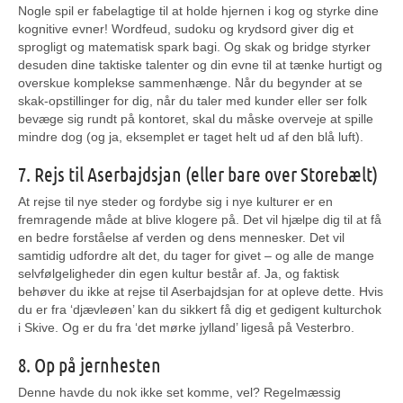
Nogle spil er fabelagtige til at holde hjernen i kog og styrke dine
kognitive evner! Wordfeud, sudoku og krydsord giver dig et
sprogligt og matematisk spark bagi. Og skak og bridge styrker
desuden dine taktiske talenter og din evne til at tænke hurtigt og
overskue komplekse sammenhænge. Når du begynder at se
skak-opstillinger for dig, når du taler med kunder eller ser folk
bevæge sig rundt på kontoret, skal du måske overveje at spille
mindre dog (og ja, eksemplet er taget helt ud af den blå luft).
7. Rejs til Aserbajdsjan (eller bare over Storebælt)
At rejse til nye steder og fordybe sig i nye kulturer er en
fremragende måde at blive klogere på. Det vil hjælpe dig til at få
en bedre forståelse af verden og dens mennesker. Det vil
samtidig udfordre alt det, du tager for givet – og alle de mange
selvfølgeligheder din egen kultur består af. Ja, og faktisk
behøver du ikke at rejse til Aserbajdsjan for at opleve dette. Hvis
du er fra ‘djævleøen’ kan du sikkert få dig et gedigent kulturchok
i Skive. Og er du fra ‘det mørke jylland’ ligeså på Vesterbro.
8. Op på jernhesten
Denne havde du nok ikke set komme, vel? Regelmæssig