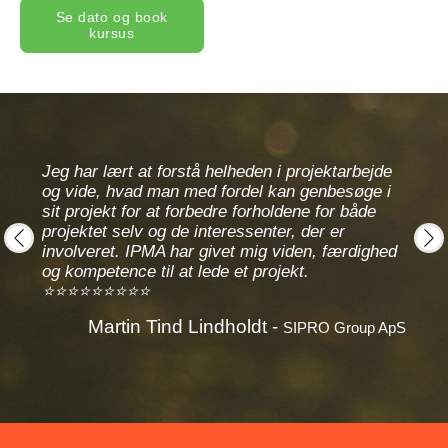
Se dato og book
kursus
af
Jeg har lært at forstå helheden i projektarbejde
Vigti
og vide, hvad man med fordel kan genbesøge i
hele 
er
sit projekt for at forbedre forholdene for både
teame
 der
projektet selv og de interessenter, der er
kunste
at
involveret. IPMA har givet mig viden, færdighed
udgav
prev
next
r.
og kompetence til at lede et projekt.
'ejer
⭐⭐⭐⭐⭐⭐⭐⭐⭐
⭐⭐⭐
Martin Tind Lindholdt -
Br
er A/S
SIPRO Group ApS