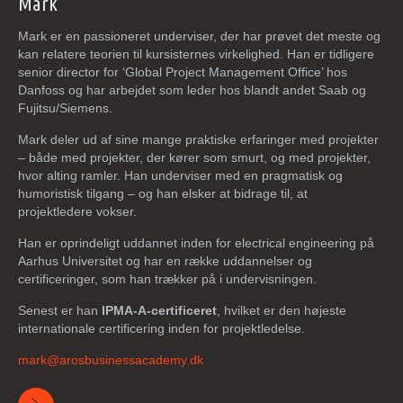
Mark
Mark er en passioneret underviser, der har prøvet det meste og
kan relatere teorien til kursisternes virkelighed. Han er tidligere
s
enior director for ‘Global Project Management Office’ hos
Danfoss og har arbejdet som leder hos blandt andet Saab og
Fujitsu/Siemens.
Mark deler ud af sine mange praktiske erfaringer med projekter
– både med projekter, der kører som smurt, og med projekter,
hvor alting ramler. Han underviser med en pragmatisk og
humoristisk tilgang – og han elsker at bidrage til, at
projektledere vokser.
Han er oprindeligt uddannet inden for electrical engineering på
Aarhus Universitet og har en række uddannelser og
certificeringer, som han trækker på i undervisningen.
Senest er han
IPMA-A-certificeret
, hvilket er den højeste
internationale certificering inden for projektledelse.
mark@arosbusinessacademy.dk