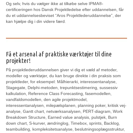
Og selv, hvis du vælger ikke at tilkøbe selve IPMA®-
certificeringen hos Dansk Projektledelse efter uddannelsen, får
du et uddannelsesbeviset “Aros Projektlederuddannelse”, der
kan hjælpe dig i din videre færd.
Få et arsenal af praktiske værktøjer til dine
projekter!
På projektlederuddannelsen giver vi dig et væld af metoder,
modeller og værktøjer, du kan bruge direkte i din praksis som
projektleder, for eksempel: Målhierarki, interessentanalyse,
Stagegate, Delphi-metoden, trepunktsestimering, sussessiv
kalkulation, Reference Class Forecasting, fasemodellen,
vandfaldsmodellen, den agile projektmodel,
interessentanalysen, milepælsplanen, planning poker, kritisk vej-
analyse, Gantt chart, netværksanalysen, PERT-diagram, Work
Breakdown Structure, Earned value analysis, pulstjek, Burn
down chart, S-kurver, ændringlog, Timebox, sprints, Backlog,
teambuilding, kompleksitetsanalyse, beslutningsoplægsstruktur,