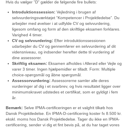
Hvis du vælger ”D” gælder de følgende fire bullets:
Introduktionssession:
Vejledning i brugen af
selvvurderingsværktøjet “Kompetencer i Projektledelse”. Du
arbejder med øvelser i at udfylde CV og selvvurdering,
ligesom omfang og form af den skriftlige eksamen forklares.
Varighed 4 timer.
CV og selvvurdering:
Efter introduktionssessionen
udarbejder du CV og gennemfører en selvvurdering af dit
vidensniveau, og indsender herefter dette til vurdering af
dine assessorer.
Skriftlig eksamen:
Eksamen afholdes i Allerød eller Vejle og
varer 3 timer. Ingen hjælpemidler er tilladt. Form: Multiple
choice-spørgsmål og åbne spørgsmål.
Assessorvurdering:
Assessorerne samler alle deres
vurderinger af dig i et svarbrev, og hvis resultatet ligger over
minimumskravet udstedes et certifikat, som er gyldigt i fem
år.
Bemærk:
Selve IPMA-certificeringen er et valgfrit tilkøb hos
Dansk Projektledelse. En IPMA-D-certificering koster fx 8.500 kr.
ekskl. moms hos Dansk Projektledelse. Tager du ikke en IPMA-
certificering, sender vi dig et fint bevis på, at du har taget vores