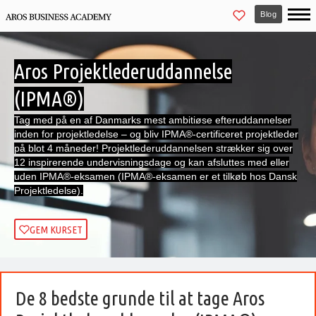
Blog
Aros Projektlederuddannelse
(IPMA®)
Tag med på en af Danmarks mest ambitiøse efteruddannelser
inden for projektledelse – og bliv IPMA®-certificeret projektleder
på blot 4 måneder! Projektlederuddannelsen strækker sig over
12 inspirerende undervisningsdage og kan afsluttes med eller
uden IPMA®-eksamen (IPMA®-eksamen er et tilkøb hos Dansk
Projektledelse).
GEM KURSET
De 8 bedste grunde til at tage Aros