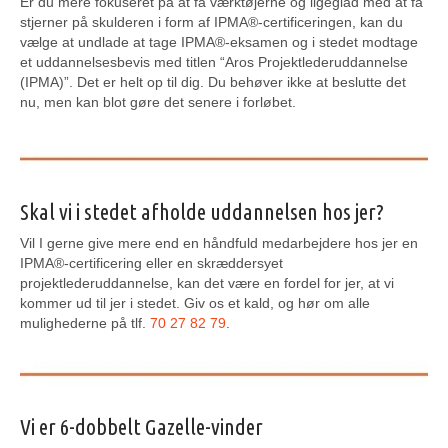
Er du mere fokuseret på at få værktøjerne og ligeglad med at få
stjerner på skulderen i form af IPMA®-certificeringen, kan du
vælge at undlade at tage IPMA®-eksamen og i stedet modtage
et uddannelsesbevis med titlen “Aros Projektlederuddannelse
(IPMA)”. Det er helt op til dig. Du behøver ikke at beslutte det
nu, men kan blot gøre det senere i forløbet.
Skal vi i stedet afholde uddannelsen hos jer?
Vil I gerne give mere end en håndfuld medarbejdere hos jer en
IPMA®-certificering eller en skræddersyet
projektlederuddannelse, kan det være en fordel for jer, at vi
kommer ud til jer i stedet. Giv os et kald, og hør om alle
mulighederne på tlf.
70 27 82 79
.
Vi er 6-dobbelt Gazelle-vinder