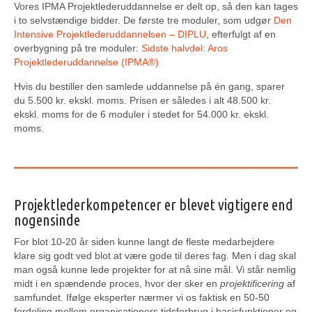
Vores IPMA Projektlederuddannelse er delt op, så den kan tages
i to selvstændige bidder. De første tre moduler, som udgør
Den
Intensive Projektlederuddannelsen – DIPLU
, efterfulgt af en
overbygning på tre moduler:
Sidste halvdel: Aros
Projektlederuddannelse (IPMA®)
Hvis du bestiller den samlede uddannelse på én gang, sparer
du 5.500 kr. ekskl. moms. Prisen er således i alt 48.500 kr.
ekskl. moms for de 6 moduler i stedet for 54.000 kr. ekskl.
moms.
Projektlederkompetencer er blevet vigtigere end
nogensinde
For blot 10-20 år siden kunne langt de fleste medarbejdere
klare sig godt ved blot at være gode til deres fag. Men i dag skal
man også kunne lede projekter for at nå sine mål. Vi står nemlig
midt i en spændende proces, hvor der sker en
projektificering
af
samfundet. Ifølge eksperter nærmer vi os faktisk en 50-50
fordeling mellem organisationers tidsforbrug i basisfunktioner og