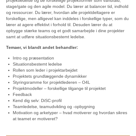
projektledelse og de forskellige projektformer som vandfald,
stage/gate og den agile model. Du lærer at balancer tid, indhold
og ressourcer. Du lærer, hvordan alle projektdeltagere er
forskellige, men alligevel kan inddeles i forskellige typer, som du
lærer at agere effektivt i forhold til. Desuden lærer du at
opbygge stærke teams og et godt samarbejde i dine projekter
samt at udføre situationsbestemt ledelse.
Temaer, vi blandt andet behandler:
Intro og præsentation
Situationsbestemt ledelse
Rollen som leder i projektarbejdet
Projektets grundlæggende dynamikker
Styringsramme for projektlederen – O4L
Projektmodeller – forskellige tilgange til projektet
Feedback
Kend dig selv: DiSC-profil
Teamledelse, teamudvikling og -opbygning
Motivation og arketyper – hvad motiverer og hvordan sikres
at teamet er motiveret?