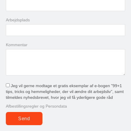
31
1
2
3
4
5
6
Arbejdsplads
i dag
slet
luk
Kommentar
Jeg vil gerne modtage et gratis eksemplar af e-bogen "99+1
tips, tricks og hemmeligheder, der vil ændre dit arbejdsliv", samt
tilmeldes nyhedsbrevet, hvor jeg vil få yderligere gode råd
Afbestillingsregler og Persondata