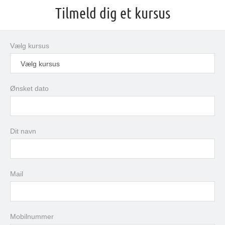
Tilmeld dig et kursus
Vælg kursus
Vælg kursus
Ønsket dato
august
2026
Dit navn
man
tir
ons
tor
fre
lør
søn
27
28
29
30
31
1
2
3
4
5
6
7
8
9
Mail
10
11
12
13
14
15
16
17
18
19
20
21
22
23
24
25
26
27
28
29
30
Mobilnummer