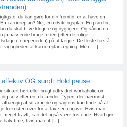
stranden)
igtigste, du kan gøre for din fremtid, er at have en
 En karriereplan? Nej, en udviklingsplan: En plan for,
an du skal blive klogere og dygtigere. Og sådan en
u jo passende bruge ferien (eller de rolige
dsdage i ferieperioden) på at lægge. De fleste forstår
dt vigtigheden af karriereplanlægning. Men […]
v effektiv OG sund: Hold pause
r sikkert hørt eller brugt udtrykket workaholic om
 dig selv eller en, du kender. Typen, der nærmest
r afhængig af sit arbejde og sagtens kan finde på at
ge frokosten over for at lave en opgave. Hvis man
r meget travlt, kan det også være fristende. Hvad gør
lle halv time, hvis man til […]