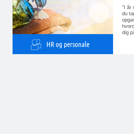
”I år
du ta
opgav
hvord
dig p
HR og personale