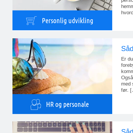
perso
hemme
hvord
Personlig udvikling
Såd
Er du
foreb
komme
Også 
med s
før. 
HR og personale
Såd