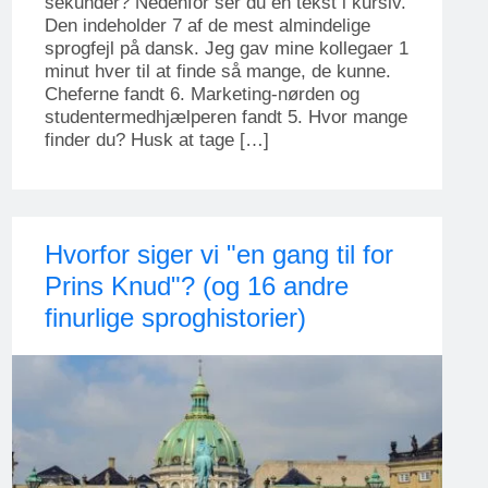
sekunder? Nedenfor ser du en tekst i kursiv.
Den indeholder 7 af de mest almindelige
sprogfejl på dansk. Jeg gav mine kollegaer 1
minut hver til at finde så mange, de kunne.
Cheferne fandt 6. Marketing-nørden og
studentermedhjælperen fandt 5. Hvor mange
finder du? Husk at tage […]
Hvorfor siger vi "en gang til for
Prins Knud"? (og 16 andre
finurlige sproghistorier)