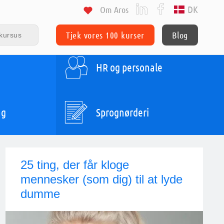
DK
Om Aros
Tjek vores 100 kurser
Blog
HR og personale
ng
Sprognørderi
25 ting, der får kloge
mennesker (som dig) til at lyde
dumme