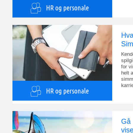
HR og personale
Hva
Sim
Kende
spilg
for v
helt 
simme
karri
HR og personale
Gå 
vis