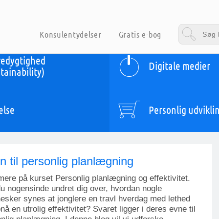
Konsulentydelser
Gratis e-bog
edygtighed
Digitale medier
tainability)
else
Personlig udvikli
in til personlig planlægning
ere på kurset Personlig planlægning og effektivitet.
u nogensinde undret dig over, hvordan nogle
sker synes at jonglere en travl hverdag med lethed
nå en utrolig effektivitet? Svaret ligger i deres evne til