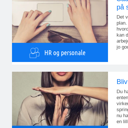
på 
Det v
plan.
hvord
kan d
arbej
jo go
HR og personale
Bli
Du ha
enten
virke
sprin
nu ha
en li