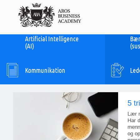
Artificial Intelligence
Bær
(AI)
(sus
Kommunikation
Led
5 tr
Lær m
Har d
menne
og op