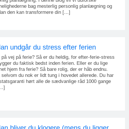
nlig planlægning. I denne blog vil vi udforske
lighederne bag mesterlig personlig planlægning og
an den kan transformere din […]
an undgår du stress efter ferien
 på vej på ferie? Så er du heldig, for efter-ferie-stress
ygger du faktisk bedst inden ferien. Eller er du lige
t hjem fra ferie? Så bare rolig, der er håb endnu.
selvom du nok er lidt tung i hovedet allerede. Du har
tatsgaranti hørt alle de sædvanlige råd 1000 gange
[…]
an bliver du klogere (mens du ligger