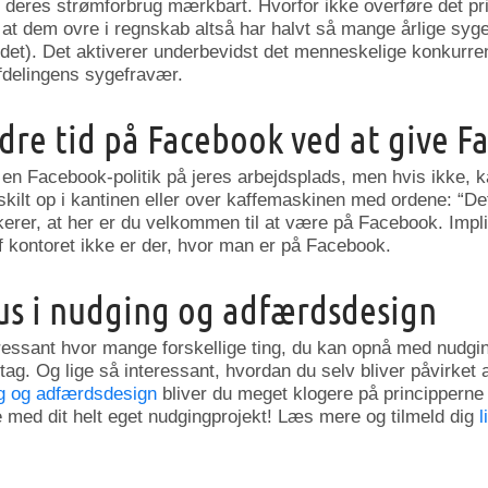
 deres strømforbrug mærkbart. Hvorfor ikke overføre det prin
, at dem ovre i regnskab altså har halvt så mange årlige syg
det). Det aktiverer underbevidst det menneskelige konkurre
fdelingens sygefravær.
ndre tid på Facebook ved at give F
 en Facebook-politik på jeres arbejdsplads, men hvis ikke, k
kilt op i kantinen eller over kaffemaskinen med ordene: “D
erer, at her er du velkommen til at være på Facebook. Impl
af kontoret ikke er der, hvor man er på Facebook.
us i nudging og adfærdsdesign
teressant hvor mange forskellige ting, du kan opnå med nudgi
ag. Og lige så interessant, hvordan du selv bliver påvirket a
g og adfærdsdesign
bliver du meget klogere på principperne
e med dit helt eget nudgingprojekt! Læs mere og tilmeld dig
l