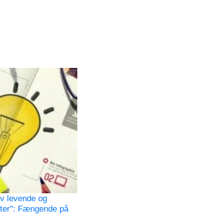
iv levende og
ster": Fængende på