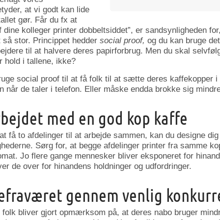
tyder, at vi godt kan lide
allet gør. Får du fx at
af dine kolleger printer dobbeltsiddet”, er sandsynligheden for
 så stor. Princippet hedder
social proof,
og du kan bruge det 
ejdere til at halvere deres papirforbrug. Men du skal selvfølge
hold i tallene, ikke?
ge social proof til at få folk til at sætte deres kaffekopper
når de taler i telefon. Eller måske endda brokke sig mindre
bejdet med en god kop kaffe
t få to afdelinger til at arbejde sammen, kan du designe dig
ederne. Sørg for, at begge afdelinger printer fra samme kop
mat. Jo flere gange mennesker bliver eksponeret for hinande
er de over for hinandens holdninger og udfordringer.
gefraværet gennem venlig konkurr
is folk bliver gjort opmærksom på, at deres nabo bruger min