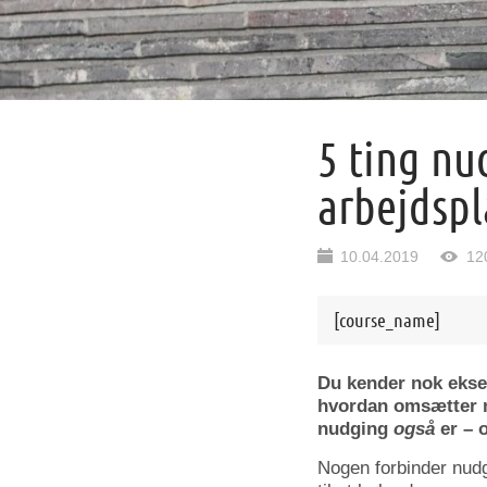
5 ting nu
arbejdspl
10.04.2019
12
[course_name]
Du kender nok eksem
hvordan omsætter m
nudging
også
er – 
Nogen forbinder nud