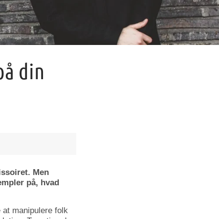
på din
issoiret. Men
empler på, hvad
at manipulere folk