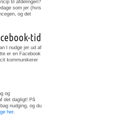
cip til afdelingen?
edage som jer (hvis
ncegen, og det
acebook-tid
an I nudge jer ud af
ette er en Facebook
icit kommunikerer
ng og
f det dagligt! På
 bag nudging, og du
ige her
.