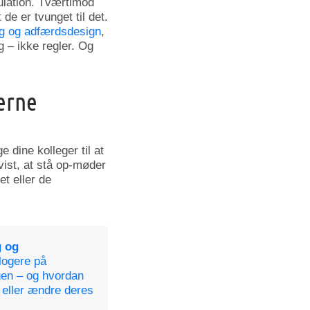
ulation. Tværtimod
de er tvunget til det.
ng og adfærdsdesign
,
 – ikke regler. Og
jerne
 dine kolleger til at
vist, at stå op-møder
t eller de
g og
logere på
en – og hvordan
 eller ændre deres