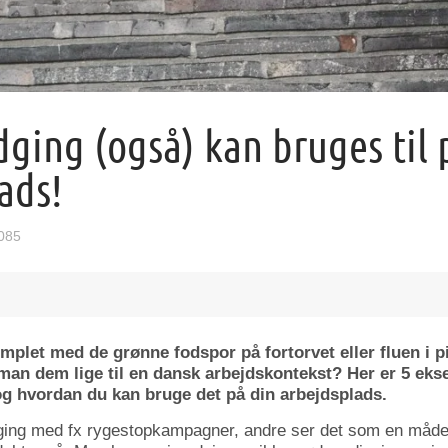
dging (også) kan bruges til 
ads!
085
plet med de grønne fodspor på fortorvet eller fluen i p
an dem lige til en dansk arbejdskontekst? Her er 5 eks
og hvordan du kan bruge det på din arbejdsplads.
ging med fx rygestopkampagner, andre ser det som en måde 