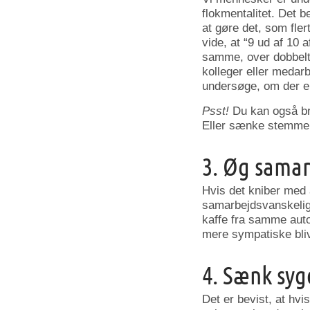
flokmentalitet. Det be
at gøre det, som flert
vide, at “9 ud af 10 
samme, over dobbelt
kolleger eller medarb
undersøge, om der er 
Psst!
Du kan også bru
Eller sænke stemmen 
3. Øg samar
Hvis det kniber med a
samarbejdsvanskeligh
kaffe fra samme auto
mere sympatiske bliv
4. Sænk sy
Det er bevist, at hv