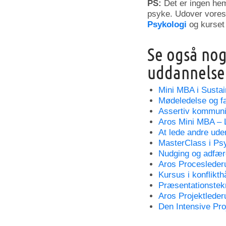
PS:
Det er ingen he
psyke. Udover vore
Psykologi
og kurset
Se også nog
uddannelse
Mini MBA i Susta
Mødeledelse og fac
Assertiv kommuni
Aros Mini MBA – 
At lede andre ude
MasterClass i Ps
Nudging og adfær
Aros Procesleder
Kursus i konflikth
Præsentationstek
Aros Projektlede
Den Intensive Pro