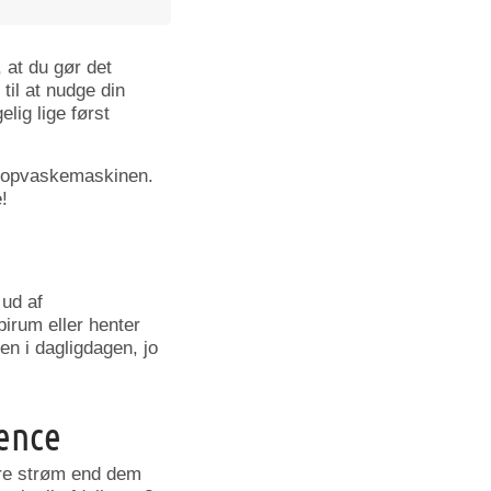
, at du gør det
til at nudge din
lig lige først
 i opvaskemaskinen.
!
 ud af
irum eller henter
n i dagligdagen, jo
ence
dre strøm end dem