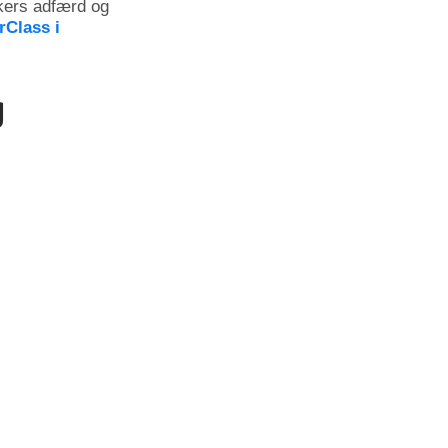
kers adfærd og
rClass i
g