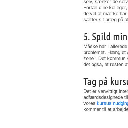
selv, sænker de selv
Fortæl dine kolleger
de vel at mærke har 
sætter sit præg på a
5. Spild mi
Måske har I allerede
problemet. Hæng et s
zone”. Det kommunik
det også, at resten 
Tag på kurs
Det er vanvittigt in
adfærdsdesignede tilt
vores
kursus nudgin
kommer til at arbejd