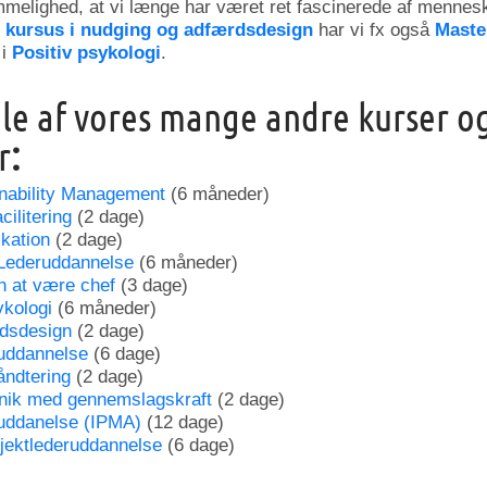
mmelighed, at vi længe har været ret fascinerede af mennes
s
kursus i nudging og adfærdsdesign
har vi fx også
Maste
 i
Positiv psykologi
.
le af vores mange andre kurser o
r
:
inability Management
(6 måneder)
ilitering
(2 dage)
kation
(2 dage)
Lederuddannelse
(6 måneder)
n at være chef
(3 dage)
ykologi
(6 måneder)
dsdesign
(2 dage)
uddannelse
(6 dage)
åndtering
(2 dage)
nik med gennemslagskraft
(2 dage)
ruddanelse (IPMA)
(12 dage)
jektlederuddannelse
(6 dage)