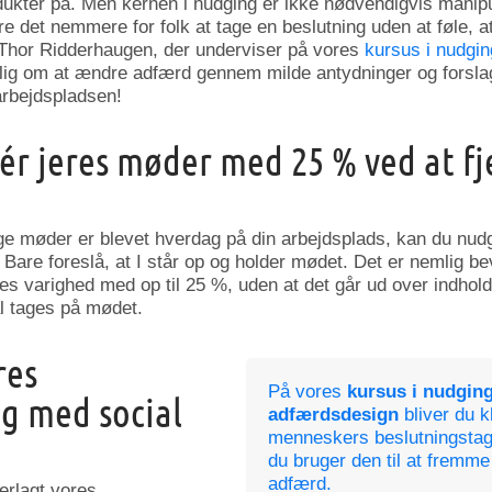
odukter på. Men kernen i nudging er ikke nødvendigvis manip
e det nemmere for folk at tage en beslutning uden at føle, at 
Thor Ridderhaugen, der underviser på vores
kursus i nudgi
ig om at ændre adfærd gennem milde antydninger og forslag
arbejdspladsen!
isér jeres møder med 25 % ved at f
ge møder er blevet hverdag på din arbejdsplads, kan du nudge
Bare foreslå, at I står op og holder mødet. Det er nemlig be
s varighed med op til 25 %, uden at det går ud over indholde
al tages på mødet.
res
På vores
kursus i nudgin
g med social
adfærdsdesign
bliver du k
menneskers beslutningstag
du bruger den til at fremme
adfærd.
erlagt vores