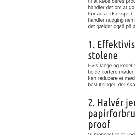
til at købe deres pr
handler det om at gør
For adfærdsekspert 
handler nudging neml
det gælder også på 
1. Effektiv
stolene
Hvis lange og kedeli
holde kortere møder. 
kan reducere et møde
beslutninger, der sk
2. Halvér je
papirforbru
proof
Vi mennesker er und