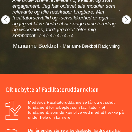
Alle undervisere leverede høj kvalitet og stort
okus
engagement. Jeg har oplevet alle moduler som
mest
Alle h
relevante og alle redskaber brugbare. Min
ager
forsk
facilitatorselvtillid og -selvsikkerhed er øget —
yper,
opmær
og jeg vil blive bedre til at sælge mine foredrag
når 
prev
next
og workshops, fordi jeg reelt føler mig
kompetent. ⭐⭐⭐⭐⭐⭐⭐⭐⭐⭐
Marianne Bækbøl -
Marianne Bækbøl Rådgivning
yrelsen
Dit udbytte af Facilitatoruddannelsen
Med Aros Facilitatoruddannelse får du et solidt
fundament for arbejdet som facilitator - et
fundament, som du kan blive ved med at trække på
under hele din karriere.
Du får endnu større arbejdsglæde, fordi du nu har