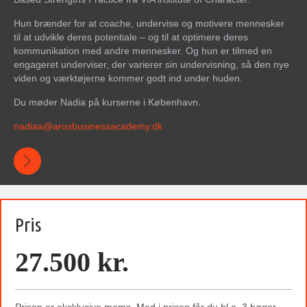
Hun brænder for at coache, undervise og motivere mennesker
til at udvikle deres potentiale – og til at optimere deres
kommunikation med andre mennesker. Og hun er tilmed en
engageret underviser, der varierer sin undervisning, så den nye
viden og værktøjerne kommer godt ind under huden.
Du møder Nadia på kurserne i København.
nadiaa@
arosbusinessacademy
.dk
Pris
27.500 kr.