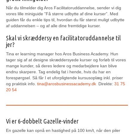
Når du tilmelder dig Aros Facilitatoruddannelse, sender vi dig
vores lille miniguide ”Få større udbytte af dine kurser”. Med
guiden får du enkle tips til, hvordan du får størst muligt udbytte
af uddannelsen – og af alle dine fremtidige kurser.
Skal vi skræddersy en facilitatoruddannelse til
jer?
Tina er learning manager hos Aros Business Academy. Hun
tager sig af at designe skræddersyede kurser og forløb til vores
mange kunder, så deres ledere og medarbejdere kan blive
endnu skarpere. Tag endelig fat i hende, hvis du har en
forespørgsel. Så får I et uforpligtende kursusoplæg inkl. priser
og praktisk info.
tina@arosbusinessacademy.dk
Direkte:
31 75
20 54
Vi er 6-dobbelt Gazelle-vinder
En gazelle kan opnå en hastighed på 100 km/t, når den piler