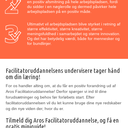
en positiv afsmitning på hele arbejdspladsen, fordi
du sidder i en nøglerolle og dermed påvirker hele
arbejdspladsen på en positiv måde.
Ultimativt vil arbejdspladsen blive styrket i retning af
større effektivitet, større kreativitet, større
meningsfuldhed i samarbejdet og større innovation.
Og det har betydelig værdi, både for mennesker og
for bundlinjer.
Facilitatoruddannelsens undervisere tager hånd
om din læring!
For os handler alting om, at du får en positiv forandring ud af
Aros Facilitatoruddannelse! Derfor spørger vi ind til dine
forudsætninger og behov før forløbets start. Efter
facilitatoruddannelsen vil du let kunne bruge dine nye redskaber
og din nye viden der, hvor du er.
Tilmeld dig Aros Facilitatoruddannelse, og få en
gratis miniguide!