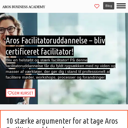
Blog
Aros Facilitatoruddannelse – bliv
certificeret facilitator!
Bliv en helstøbt og stærk facilitator! På denne
facilitatoruddannelse får du fyldt rygsækken med ny viden og
masser af værktøjer, der gør dig i stand til professionelt at
facilitere møder, workshops, processer og forandringer.
GEM KURSET
10 stærke argumenter for at tage Aros