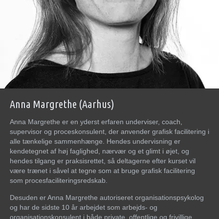
Anna Margrethe (Aarhus)
Anna Margrethe er en yderst erfaren underviser, coach,
supervisor og proceskonsulent, der anvender grafisk facilitering i
alle tænkelige sammenhænge. Hendes undervisning er
kendetegnet af høj faglighed, nærvær og et glimt i øjet, og
hendes tilgang er praksisrettet, så deltagerne efter kurset vil
være trænet i såvel at tegne som at bruge grafisk facilitering
som procesfaciliteringsredskab.
Desuden er Anna Margrethe autoriseret organisationspsykolog
og har de sidste 10 år arbejdet som arbejds- og
organisationskonsulent i både private, offentlige og frivillige