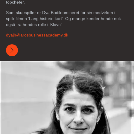
topchefer.
Som skuespiller er Dya Bodilnomineret for sin medvirken i
spillefilmen ’Lang historie kort’. Og mange kender hende nok
også fra hendes rolle i ’Klovn’.
dyajh@
arosbusinessacademy
.dk