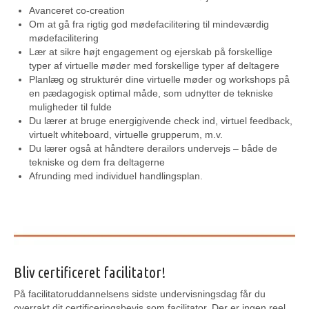
Avanceret co-creation
Om at gå fra rigtig god mødefacilitering til mindeværdig
mødefacilitering
Lær at sikre højt engagement og ejerskab på forskellige
typer af virtuelle møder med forskellige typer af deltagere
Planlæg og strukturér dine virtuelle møder og workshops på
en pædagogisk optimal måde, som udnytter de tekniske
muligheder til fulde
Du lærer at bruge energigivende check ind, virtuel feedback,
virtuelt whiteboard, virtuelle grupperum, m.v.
Du lærer også at håndtere derailors undervejs – både de
tekniske og dem fra deltagerne
Afrunding med individuel handlingsplan.
Bliv certificeret facilitator!
På facilitatoruddannelsens sidste undervisningsdag får du
overrakt dit certificeringsbevis som facilitator. Der er ingen reel