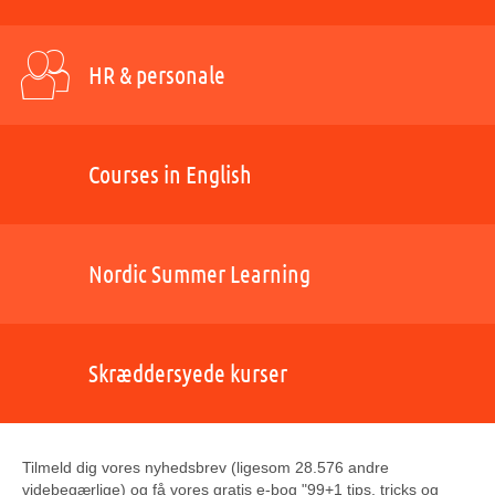
HR & personale
Courses in English
Nordic Summer Learning
Skræddersyede kurser
Tilmeld dig vores nyhedsbrev (ligesom 28.576 andre
videbegærlige) og få vores gratis e-bog "99+1 tips, tricks og