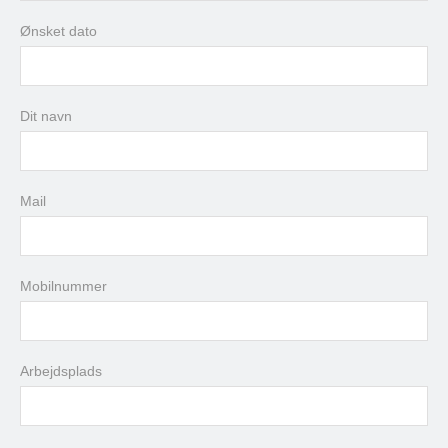
Ønsket dato
august
2026
Dit navn
man
tir
ons
tor
fre
lør
søn
27
28
29
30
31
1
2
3
4
5
6
7
8
9
Mail
10
11
12
13
14
15
16
17
18
19
20
21
22
23
24
25
26
27
28
29
30
Mobilnummer
31
1
2
3
4
5
6
Arbejdsplads
i dag
slet
luk