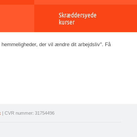
Skræddersyede
kurser
 hemmeligheder, der vil ændre dit arbejdsliv". Få
k
| CVR nummer: 31754496