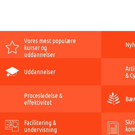
Vores mest populære
Nyh
kurser og
uddannelser
Arti
Uddannelser
& C
Procesledelse &
Bær
effektivitet
Skri
Facilitering &
kom
undervisning