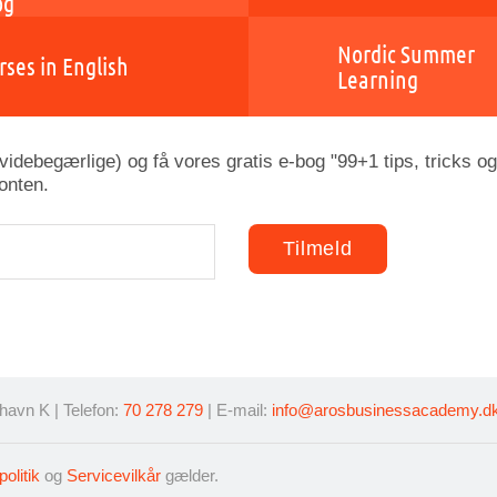
og
Nordic Summer
rses in English
Learning
idebegærlige) og få vores gratis e-bog "99+1 tips, tricks og
onten.
avn K | Telefon:
70 278 279
| E-mail:
info@arosbusinessacademy.d
politik
og
Servicevilkår
gælder.