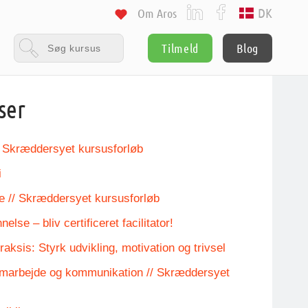
DK
Om Aros
Tilmeld
Blog
ser
/ Skræddersyet kursusforløb
i
e // Skræddersyet kursusforløb
else – bliv certificeret facilitator!
aksis: Styrk udvikling, motivation og trivsel
amarbejde og kommunikation // Skræddersyet