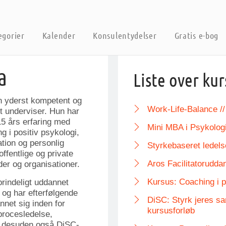
egorier
Kalender
Konsulentydelser
Gratis e-bog
a
Liste over kur
n yderst kompetent og
Work-Life-Balance /
t underviser. Hun har
5 års erfaring med
Mini MBA i Psykolog
g i positiv psykologi,
ion og personlig
Styrkebaseret ledels
 offentlige og private
Aros Facilitatoruddann
er og organisationer.
Kursus: Coaching i pr
prindeligt uddannet
 og har efterfølgende
DiSC: Styrk jeres s
nnet sig inden for
kursusforløb
procesledelse,
r desuden også DiSC-