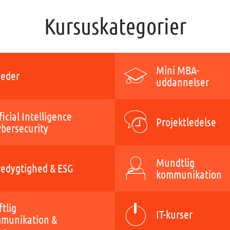
Kursuskategorier
Mini MBA-
eder
uddannelser
ficial Intelligence
Projektledelse
ybersecurity
Mundtlig
edygtighed & ESG
kommunikation
ftlig
IT-kurser
munikation &