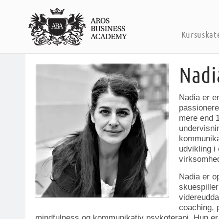
Kursuskat
Nadi
Nadia er e
passionere
mere end 1
undervisnin
kommunikat
udvikling i
virksomhed
Nadia er o
skuespiller
videreudda
coaching, 
mindfulness og kommunikativ psykoterapi. Hun e