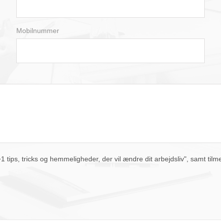
august
2026
Mobilnummer
man
tir
ons
tor
fre
lør
søn
27
28
29
30
31
1
2
3
4
5
6
7
8
9
10
11
12
13
14
15
16
17
18
19
20
21
22
23
24
25
26
27
28
29
30
31
1
2
3
4
5
6
i dag
slet
luk
tips, tricks og hemmeligheder, der vil ændre dit arbejdsliv", samt tilm