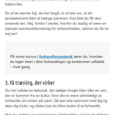
højere løn.
En af de største fejl, du kan begå, er at tale om, at din
privatøkonomi ikke vil hænge sammen, hvis ikke du får den
ønskede løn. Nej, forklar i stedet, hvorfor du stadig vil være en
kæmpe overskudsforretning for virksomheden, selvom du får en
høj løn!
Du får hele pakken
På vores kursus i
forhandlingsteknik
lærer du, hvordan
du tager teten i dine forhandlinger og bestemmer udfaldet
– hver gang.
3. Få træning, der virker
Du har måske en bekendt, der sælger brugte biler eller en ven,
der er kommer fra en kultur, hvor det er mere almindeligt at
forhandle om prisen på varer. De kan øve sammen med dig og
lære dig tricks, og sådan kan du blive bedre til at forhandle.
Hvis du vil blive en sand mester i forhandling, så kan du deltage