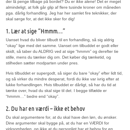
der lå penge tilbage på bordet? Du er ikke alene! Det er meget
almindeligt, at folk går glip af flere tusinde kroner om måneden
pga. dårlig forhandling. Jeg har her samlet fire teknikker, der
skal sørge for, at det ikke sker for dig!
1. Lær at sige “Hmmm…”
Uanset hvad du bliver tilbudt til en forhandling, så sig aldrig
“okay” lige med det samme. Uanset om tilbuddet er godt eller
skidt, så taber du ALDRIG ved at sige “hmmm” og derefter tie
stille, mens du tænker dig om. Det køber dig tænketid, og
stilheden sætter modparten under pres.
Hvis tilbuddet er supergodt, så siger du bare “okay” efter lidt tid,
og så virker du mindre desperat, fordi du ikke var ivrig efter at
lukke forhandlingen. Hvis tilbuddet er dårligt, så har du tid at
tænke over, hvad du skal sige til det. I begge tilfælde er
“hmmm…” bedre end “okay”.
2. Du har en værdi – ikke et behov
Du skal argumentere for, at du skal have den løn, du ønsker.
Dine argumenter skal bygge på, at du har en VÆRDI for
virksomheden, og ikke at du personligt har et behov for en