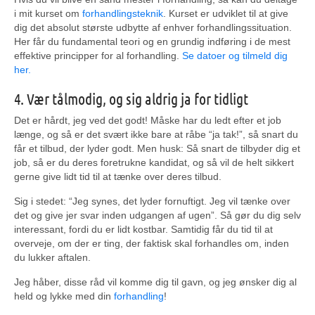
i mit kurset om
forhandlingsteknik
. Kurset er udviklet til at give
dig det absolut største udbytte af enhver forhandlingssituation.
Her får du fundamental teori og en grundig indføring i de mest
effektive principper for al forhandling.
Se datoer og tilmeld dig
her.
4. Vær tålmodig, og sig aldrig ja for tidligt
Det er hårdt, jeg ved det godt! Måske har du ledt efter et job
længe, og så er det svært ikke bare at råbe “ja tak!”, så snart du
får et tilbud, der lyder godt. Men husk: Så snart de tilbyder dig et
job, så er du deres foretrukne kandidat, og så vil de helt sikkert
gerne give lidt tid til at tænke over deres tilbud.
Sig i stedet: “Jeg synes, det lyder fornuftigt. Jeg vil tænke over
det og give jer svar inden udgangen af ugen”. Så gør du dig selv
interessant, fordi du er lidt kostbar. Samtidig får du tid til at
overveje, om der er ting, der faktisk skal forhandles om, inden
du lukker aftalen.
Jeg håber, disse råd vil komme dig til gavn, og jeg ønsker dig al
held og lykke med din
forhandling
!