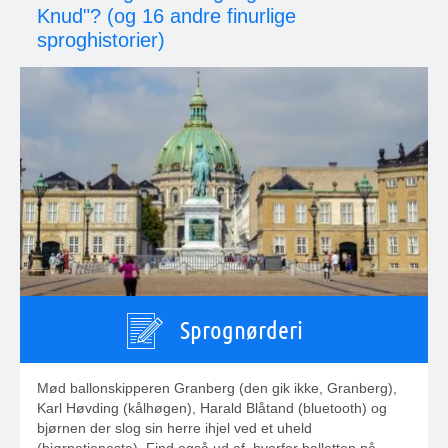
Knud"? (og 16 andre finurlige
sproghistorier)
Sprognørderi
Mød ballonskipperen Granberg (den gik ikke, Granberg),
Karl Høvding (kålhøgen), Harald Blåtand (bluetooth) og
bjørnen der slog sin herre ihjel ved et uheld