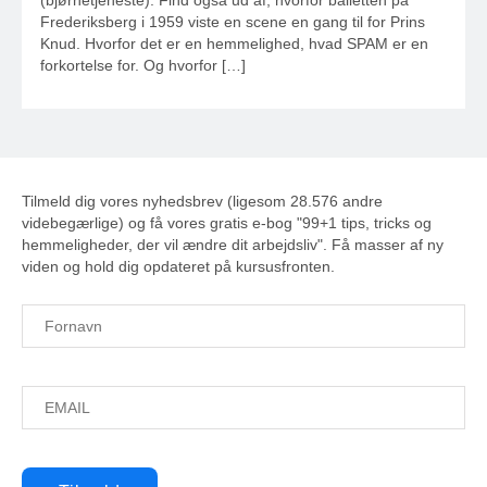
(bjørnetjeneste). Find også ud af, hvorfor balletten på
Frederiksberg i 1959 viste en scene en gang til for Prins
Knud. Hvorfor det er en hemmelighed, hvad SPAM er en
forkortelse for. Og hvorfor […]
Tilmeld dig vores nyhedsbrev (ligesom 28.576 andre
videbegærlige) og få vores gratis e-bog "99+1 tips, tricks og
hemmeligheder, der vil ændre dit arbejdsliv". Få masser af ny
viden og hold dig opdateret på kursusfronten.