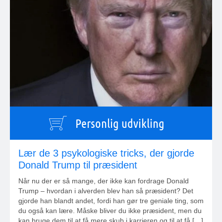
Personlig udvikling
Lær de 3 psykologiske tricks, der gjorde
Donald Trump til præsident
Når nu der er så mange, der ikke kan fordrage Donald
Trump – hvordan i alverden blev han så præsident? Det
gjorde han blandt andet, fordi han gør tre geniale ting, som
du også kan lære. Måske bliver du ikke præsident, men du
kan bruge dem til at få mere skub i karrieren og til at få […]