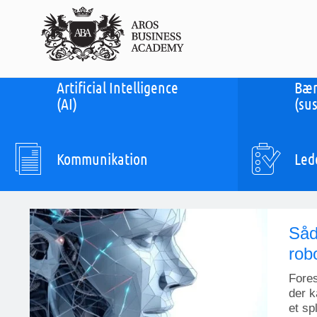
Artificial Intelligence
Bær
(AI)
(sus
Kommunikation
Led
Såd
rob
Fores
der k
et sp