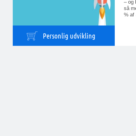
– og 
så m
% af 
Personlig udvikling