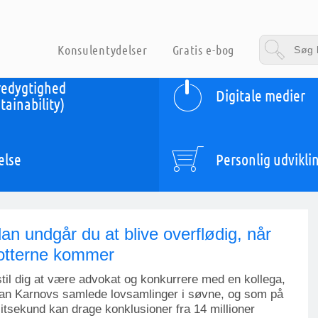
Konsulentydelser
Gratis e-bog
edygtighed
Digitale medier
tainability)
else
Personlig udvikli
an undgår du at blive overflødig, når
otterne kommer
til dig at være advokat og konkurrere med en kollega,
an Karnovs samlede lovsamlinger i søvne, og som på
litsekund kan drage konklusioner fra 14 millioner