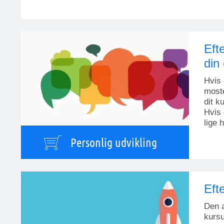
Efte
din
Hvis 
moste
dit k
Hvis 
lige 
Personlig udvikling
Eft
Den a
kursu