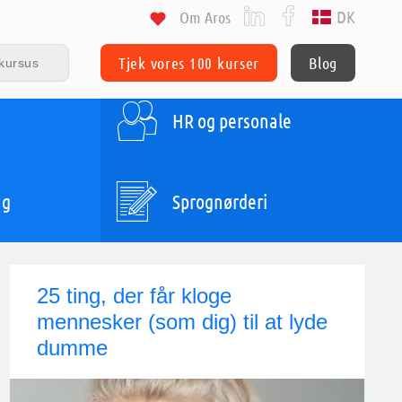
DK
Om Aros
Tjek vores 100 kurser
Blog
HR og personale
ng
Sprognørderi
25 ting, der får kloge
mennesker (som dig) til at lyde
dumme