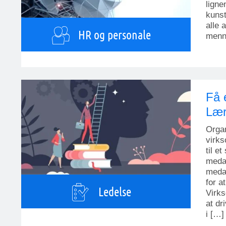
ligne
kunst
alle 
HR og personale
menne
Få 
Lær
Organ
virks
til e
medar
medar
for a
Ledelse
Virk
at dr
i […]