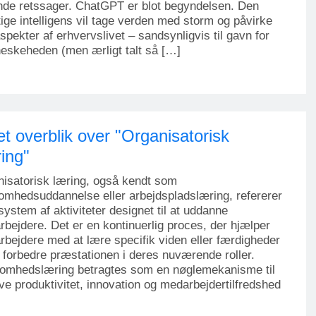
nde retssager. ChatGPT er blot begyndelsen. Den
ige intelligens vil tage verden med storm og påvirke
aspekter af erhvervslivet – sandsynligvis til gavn for
skeheden (men ærligt talt så […]
et overblik over "Organisatorisk
ing"
isatorisk læring, også kendt som
omhedsuddannelse eller arbejdspladslæring, refererer
t system af aktiviteter designet til at uddanne
bejdere. Det er en kontinuerlig proces, der hjælper
bejdere med at lære specifik viden eller færdigheder
t forbedre præstationen i deres nuværende roller.
somhedslæring betragtes som en nøglemekanisme til
ive produktivitet, innovation og medarbejdertilfredshed