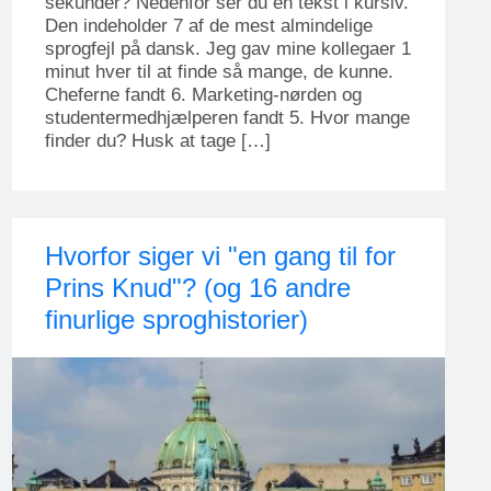
sekunder? Nedenfor ser du en tekst i kursiv.
Den indeholder 7 af de mest almindelige
sprogfejl på dansk. Jeg gav mine kollegaer 1
minut hver til at finde så mange, de kunne.
Cheferne fandt 6. Marketing-nørden og
studentermedhjælperen fandt 5. Hvor mange
finder du? Husk at tage […]
Hvorfor siger vi "en gang til for
Prins Knud"? (og 16 andre
finurlige sproghistorier)