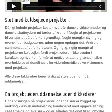
Slut med kuldsejlede projekter!
Dårligt ledede projekter koster hvert år danske virksomheder og
danske skatteydere milliarder af kroner! Nogle af projekterne
bliver startet på et forkert grundlag. Nogle mangler styring og
overskrider budgetterne, uden nogen opdager det. Andre er
sammensat af et forkert team. Og rigtig, rigtig mange af
projekterne kuldsejler, fordi projektlederen ikke træder i
karakter, og hverken formår at motivere, sætte grænser, sikre
overholdelse af deadlines eller videreformidle selve visionerne
med projektet.
Alle disse faldgruber lærer vi dig at styre uden om på
uddannelsen.
En projektlederuddannelse uden dikkedarer
Undervisningen på projektlederuddannelsen er bygget op
omkring klassisk undervisning kombineret med opgaveløsning,
casearbejde og øvelser – og er således designet til at udfordre