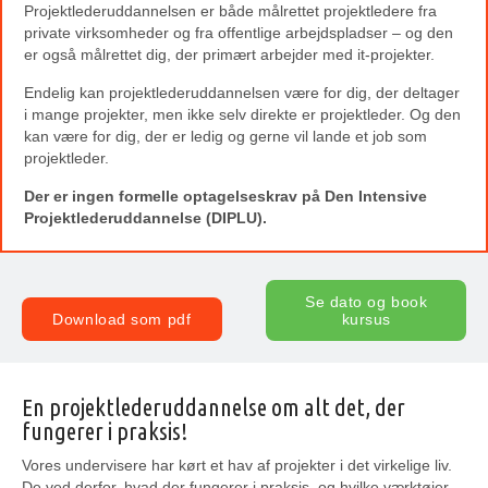
Projektlederuddannelsen er både målrettet projektledere fra
private virksomheder og fra offentlige arbejdspladser – og den
er også målrettet dig, der primært arbejder med it-projekter.
Endelig kan projektlederuddannelsen være for dig, der deltager
i mange projekter, men ikke selv direkte er projektleder. Og den
kan være for dig, der er ledig og gerne vil lande et job som
projektleder.
Der er ingen formelle optagelseskrav på Den Intensive
Projektlederuddannelse (DIPLU).
Se dato og book
Download som pdf
kursus
En projektlederuddannelse om alt det, der
fungerer i praksis!
Vores undervisere har kørt et hav af projekter i det virkelige liv.
De ved derfor, hvad der fungerer i praksis, og hvilke værktøjer