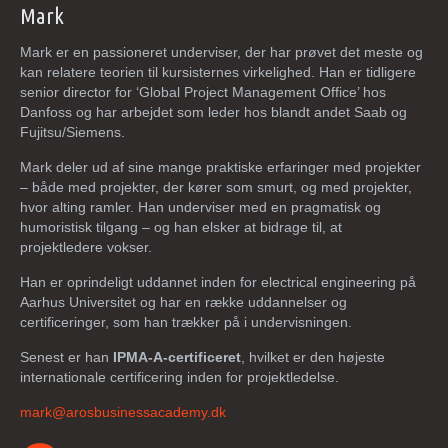
Mark
Mark er en passioneret underviser, der har prøvet det meste og
kan relatere teorien til kursisternes virkelighed. Han er tidligere
s
enior director for ‘Global Project Management Office’ hos
Danfoss og har arbejdet som leder hos blandt andet Saab og
Fujitsu/Siemens.
Mark deler ud af sine mange praktiske erfaringer med projekter
– både med projekter, der kører som smurt, og med projekter,
hvor alting ramler. Han underviser med en pragmatisk og
humoristisk tilgang – og han elsker at bidrage til, at
projektledere vokser.
Han er oprindeligt uddannet inden for electrical engineering på
Aarhus Universitet og har en række uddannelser og
certificeringer, som han trækker på i undervisningen.
Senest er han
IPMA-A-certificeret
, hvilket er den højeste
internationale certificering inden for projektledelse.
mark@arosbusinessacademy.dk