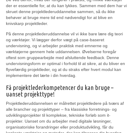
der er essentielle for, at du kan lykkes. Sammen med dem har vi
skruet denne projektlederuddannelse sammen, så du ikke
behøver at bruge mere tid end nødvendigt for at blive en
knivskarp projektleder.
På denne projektlederuddannelse vil vi ikke bare lære dig teori
og værktøjer. Vi lægger derfor vægt på case-baseret
undervisning, og vi arbejder praktisk med emnerne og
værktøjerne gennem hele uddannelsen. Øvelserne foregår
oftest som gruppearbejde med afsluttende feedback. Denne
undervisningsform er optimal i forhold til at sikre, at du bliver en
flyvefærdig projektleder, og at du straks efter hvert modul kan
implementere det lærte i din hverdag.
Få projektlederkompetencer du kan bruge –
uanset projekttype!
Projektlederuddannelsen er målrettet projektledere på tværs af
alle brancher og projekttyper – fra klassiske forretnings- og
udviklingsprojekter til komplekse, tekniske forløb som it-
projekter. Uanset om du arbejder med digitale løsninger,
organisatoriske forandringer eller produktudvikling, får du
konkrete værktøjer og metoder, der kan tilpasses din hverdag.