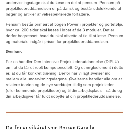
undervisningsdage skal du læse en del af pensum. Pensum på
projektlederuddannelsen er på dansk og består udelukkende af
bøger og artikler af velrespekterede forfattere.
Pensum består primært af bogen Power i projekter og portefølje,
hvor ca. 200 sider skal læses i løbet af de 3 moduler. Det er
derfor begrænset, hvad du skal afsætte af tid til at læse. Pensum
og materiale indgår i prisen for projektlederuddannelsen.
Øvelser:
For os handler Den Intensive Projektlederuddannelse (DIPLU)
om, at du får et reelt kompetenceløft. Og et nøgleelement i dette
er, at du får konkret træning. Derfor har vi lagt øvelser ind
mellem alle undervisningsdagene. Øvelserne handler alle om at
relatere teorien og de nye værktøjer til dig som projektleder
(eller kommende projektleder) og til din arbejdsplads – så du og
din arbejdsgiver får fuldt udbytte af din projektlederuddannelse.
Derfor er vi kåret som Børsen Gazelle