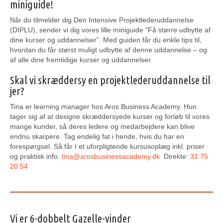
miniguide!
Når du tilmelder dig Den Intensive Projektlederuddannelse
(DIPLU), sender vi dig vores lille miniguide ”Få større udbytte af
dine kurser og uddannelser”. Med guiden får du enkle tips til,
hvordan du får størst muligt udbytte af denne uddannelse – og
af alle dine fremtidige kurser og uddannelser.
Skal vi skræddersy en projektlederuddannelse til
jer?
Tina er learning manager hos Aros Business Academy. Hun
tager sig af at designe skræddersyede kurser og forløb til vores
mange kunder, så deres ledere og medarbejdere kan blive
endnu skarpere. Tag endelig fat i hende, hvis du har en
forespørgsel. Så får I et uforpligtende kursusoplæg inkl. priser
og praktisk info.
tina@arosbusinessacademy.dk
Direkte:
31 75
20 54
Vi er 6-dobbelt Gazelle-vinder