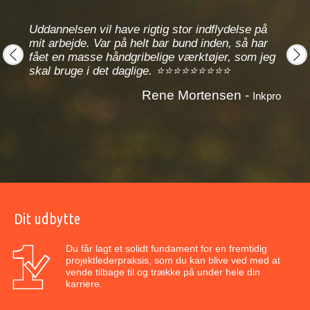
e til
r
Under
n man
Uddannelsen vil have rigtig stor indflydelse på
Han h
glige.
mit arbejde. Var på helt bar bund inden, så har
ned p
it
fået en masse håndgribelige værktøjer, som jeg
for d
skal bruge i det daglige. ⭐⭐⭐⭐⭐⭐⭐⭐⭐
værkt
prev
next
⭐⭐⭐
Rene Mortensen -
Inkpro
sh ApS
Dit udbytte
Du får lagt et solidt fundament for en fremtidig
projektlederpraksis, som du kan blive ved med at
vende tilbage til og trække på under hele din
karriere.