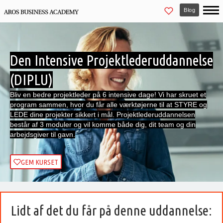
Blog
Den Intensive Projektlederuddannelse
(DIPLU)
Bliv en bedre projektleder på 6 intensive dage! Vi har skruet et
program sammen, hvor du får alle værktøjerne til at STYRE og
LEDE dine projekter sikkert i mål. Projektlederuddannelsen
består af 3 moduler og vil komme både dig, dit team og din
arbejdsgiver til gavn.
GEM KURSET
Lidt af det du får på denne uddannelse: