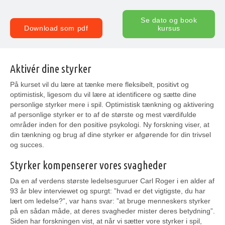
Se dato og book
Download som pdf
kursus
Aktivér dine styrker
På kurset vil du lære at tænke mere fleksibelt, positivt og
optimistisk, ligesom du vil lære at identificere og sætte dine
personlige styrker mere i spil. Optimistisk tænkning og aktivering
af personlige styrker er to af de største og mest værdifulde
områder inden for den positive psykologi. Ny forskning viser, at
din tænkning og brug af dine styrker er afgørende for din trivsel
og succes.
Styrker kompenserer vores svagheder
Da en af verdens største ledelsesguruer Carl Roger i en alder af
93 år blev interviewet og spurgt: ”hvad er det vigtigste, du har
lært om ledelse?”, var hans svar: ”at bruge menneskers styrker
på en sådan måde, at deres svagheder mister deres betydning”.
Siden har forskningen vist, at når vi sætter vore styrker i spil,