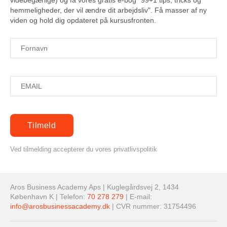
videbegærlige) og få vores gratis e-bog "99+1 tips, tricks og
hemmeligheder, der vil ændre dit arbejdsliv". Få masser af ny
viden og hold dig opdateret på kursusfronten.
Ved tilmelding accepterer du vores privatlivspolitik
Aros Business Academy Aps | Kuglegårdsvej 2, 1434
København K | Telefon:
70 278 279
| E-mail:
info@arosbusinessacademy.dk
| CVR nummer: 31754496