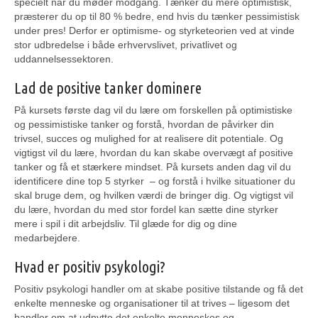
specielt når du møder modgang. Tænker du mere optimistisk,
præsterer du op til 80 % bedre, end hvis du tænker pessimistisk
under pres! Derfor er optimisme- og styrketeorien ved at vinde
stor udbredelse i både erhvervslivet, privatlivet og
uddannelsessektoren.
Lad de positive tanker dominere
På kursets første dag vil du lære om forskellen på optimistiske
og pessimistiske tanker og forstå, hvordan de påvirker din
trivsel, succes og mulighed for at realisere dit potentiale. Og
vigtigst vil du lære, hvordan du kan skabe overvægt af positive
tanker og få et stærkere mindset. På kursets anden dag vil du
identificere dine top 5 styrker – og forstå i hvilke situationer du
skal bruge dem, og hvilken værdi de bringer dig. Og vigtigst vil
du lære, hvordan du med stor fordel kan sætte dine styrker
mere i spil i dit arbejdsliv. Til glæde for dig og dine
medarbejdere.
Hvad er positiv psykologi?
Positiv psykologi handler om at skabe positive tilstande og få det
enkelte menneske og organisationer til at trives – ligesom det
handler om at udnytte det enkelte menneskes og