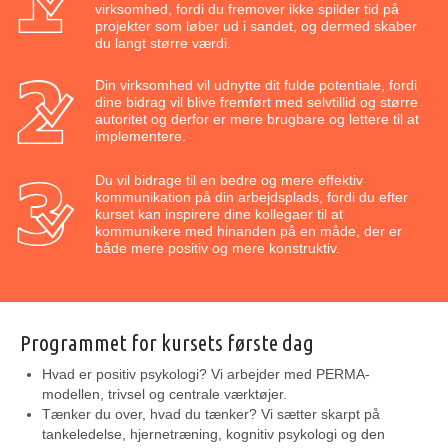
virksomhed, fordi du fremover ikke spilder tid på
projekter som løber ud i sandet, og dermed skaber
du langt større værdi.
Din virksomhed vil udnytte dit fulde potentiale, fordi
dine bidrag vil blive fremført med selvtillid og større
autoritet og derfor er mere brugbare og lettere til at
implementere.
Du vil bidrage til en bedre og mere effektiv
kommunikation på din arbejdsplads, fordi du efter
kurset kan inspirere dine kollegaer til at
kommunikere med hinanden på en måde, der er
både mere positiv og mere konstruktiv.
Programmet for kursets første dag
Hvad er positiv psykologi? Vi arbejder med PERMA​-
modellen, trivsel og centrale værktøjer.
Tænker du over, hvad du tænker? Vi sætter skarpt på
tankeledelse, hjernetræning​, kognitiv psykologi og den