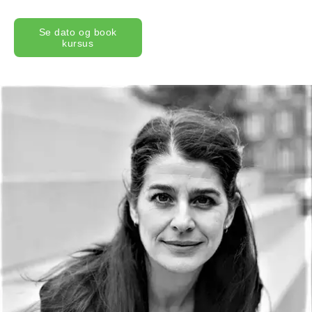
Se dato og book
kursus