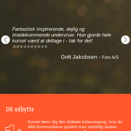
er for
Fantastisk inspirerende, dejlig og
ært
imødekommende underviser. Hun gjorde hele
Under
kurset værd at deltage i - tak for det!
jeg 
⭐⭐⭐⭐⭐⭐⭐⭐⭐⭐
prev
next
Gritt Jakobsen -
syning
Fors A/S
Dit udbytte
Kurset lærer dig den delikate balancegang, hvor du
altid kommunikerer positivt men samtidig skaber