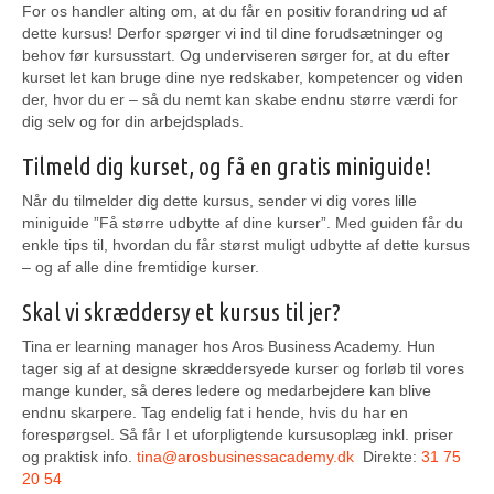
For os handler alting om, at du får en positiv forandring ud af
dette kursus! Derfor spørger vi ind til dine forudsætninger og
behov før kursusstart. Og underviseren sørger for, at du efter
kurset let kan bruge dine nye redskaber, kompetencer og viden
der, hvor du er – så du nemt kan skabe endnu større værdi for
dig selv og for din arbejdsplads.
Tilmeld dig kurset, og få en gratis miniguide!
Når du tilmelder dig dette kursus, sender vi dig vores lille
miniguide ”Få større udbytte af dine kurser”. Med guiden får du
enkle tips til, hvordan du får størst muligt udbytte af dette kursus
– og af alle dine fremtidige kurser.
Skal vi skræddersy et kursus til jer?
Tina er learning manager hos Aros Business Academy. Hun
tager sig af at designe skræddersyede kurser og forløb til vores
mange kunder, så deres ledere og medarbejdere kan blive
endnu skarpere. Tag endelig fat i hende, hvis du har en
forespørgsel. Så får I et uforpligtende kursusoplæg inkl. priser
og praktisk info.
tina@arosbusinessacademy.dk
Direkte:
31 75
20 54