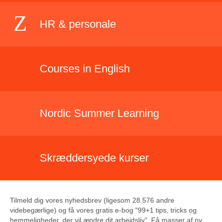
HR & personale
Courses in English
Nordic Summer Learning
Skræddersyede kurser
Tilmeld dig vores nyhedsbrev (ligesom 28.576 andre
videbegærlige) og få vores gratis e-bog "99+1 tips, tricks og
hemmeligheder, der vil ændre dit arbejdsliv". Få masser af ny