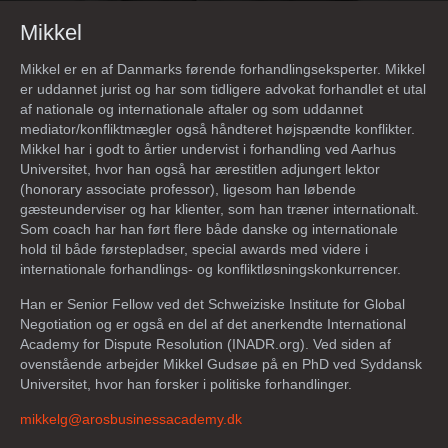
Mikkel
Mikkel er en af Danmarks førende forhandlingseksperter. Mikkel
er uddannet jurist og har som tidligere advokat forhandlet et utal
af nationale og internationale aftaler og som uddannet
mediator/konfliktmægler også håndteret højspændte konflikter.
Mikkel har i godt to årtier undervist i forhandling ved Aarhus
Universitet, hvor han også har ærestitlen adjungert lektor
(honorary associate professor), ligesom han løbende
gæsteunderviser og har klienter, som han træner internationalt.
Som coach har han ført flere både danske og internationale
hold til både førstepladser, special awards med videre i
internationale forhandlings- og konfliktløsningskonkurrencer.
Han er Senior Fellow ved det Schweiziske Institute for Global
Negotiation og er også en del af det anerkendte International
Academy for Dispute Resolution (INADR.org). Ved siden af
ovenstående arbejder Mikkel Gudsøe på en PhD ved Syddansk
Universitet, hvor han forsker i politiske forhandlinger.
mikkelg@
arosbusinessacademy
.dk