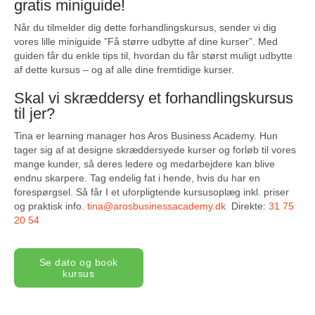
gratis miniguide!
Når du tilmelder dig dette forhandlingskursus, sender vi dig
vores lille miniguide ”Få større udbytte af dine kurser”. Med
guiden får du enkle tips til, hvordan du får størst muligt udbytte
af dette kursus – og af alle dine fremtidige kurser.
Skal vi skræddersy et forhandlingskursus
til jer?
Tina er learning manager hos Aros Business Academy. Hun
tager sig af at designe skræddersyede kurser og forløb til vores
mange kunder, så deres ledere og medarbejdere kan blive
endnu skarpere. Tag endelig fat i hende, hvis du har en
forespørgsel. Så får I et uforpligtende kursusoplæg inkl. priser
og praktisk info.
tina@arosbusinessacademy.dk
Direkte:
31 75
20 54
Se dato og book
kursus