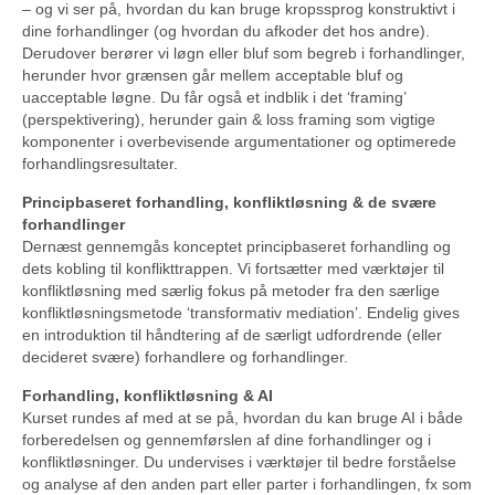
– og vi ser på, hvordan du kan bruge kropssprog konstruktivt i
dine forhandlinger (og hvordan du afkoder det hos andre).
Derudover berører vi løgn eller bluf som begreb i forhandlinger,
herunder hvor grænsen går mellem acceptable bluf og
uacceptable løgne. Du får også et indblik i det ‘framing’
(perspektivering), herunder gain & loss framing som vigtige
komponenter i overbevisende argumentationer og optimerede
forhandlingsresultater.
Principbaseret forhandling, konfliktløsning & de svære
forhandlinger
Dernæst gennemgås konceptet principbaseret forhandling og
dets kobling til konflikttrappen. Vi fortsætter med værktøjer til
konfliktløsning med særlig fokus på metoder fra den særlige
konfliktløsningsmetode ‘transformativ mediation’. Endelig gives
en introduktion til håndtering af de særligt udfordrende (eller
decideret svære) forhandlere og forhandlinger.
Forhandling, konfliktløsning & AI
Kurset rundes af med at se på, hvordan du kan bruge AI i både
forberedelsen og gennemførslen af dine forhandlinger og i
konfliktløsninger. Du undervises i værktøjer til bedre forståelse
og analyse af den anden part eller parter i forhandlingen, fx som