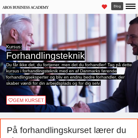
Blog
Kursus:
Forhandlingsteknik
Du får ikke det, du fortjener, men det du forhandler! Tag på dette
kursus i forhandlingsteknik med en af Danmarks førende
forhandlingseksperter og bliv en endnu bedre forhandler, der
skaber værdi for din arbejdsplads og for dig selv.
GEM KURSET
På forhandlingskurset lærer du