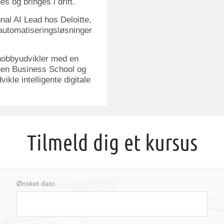
s og bringes i drift.
al AI Lead hos Deloitte,
 automatiseringsløsninger
 hobbyudvikler med en
gen Business School og
ikle intelligente digitale
Tilmeld dig et kursus
Ønsket dato
august
2026