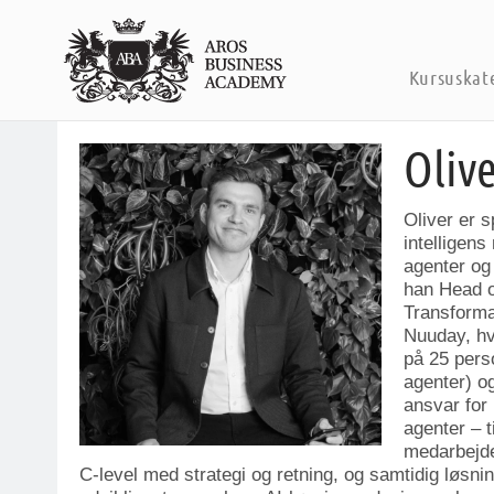
Kursuskat
Oliv
Oliver er s
intelligens
agenter og 
han Head o
Transforma
Nuuday, hv
på 25 pers
agenter) o
ansvar for 
agenter – t
medarbejde
C-level med strategi og retning, og samtidig løsn