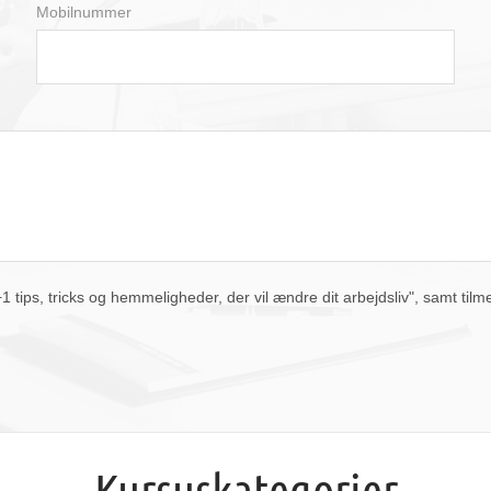
Mobilnummer
man
tir
ons
tor
fre
lør
søn
27
28
29
30
31
1
2
3
4
5
6
7
8
9
10
11
12
13
14
15
16
17
18
19
20
21
22
23
24
25
26
27
28
29
30
31
1
2
3
4
5
6
i dag
slet
luk
tips, tricks og hemmeligheder, der vil ændre dit arbejdsliv", samt tilm
Kursuskategorier