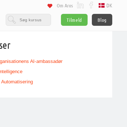
DK
Om Aros
Tilmeld
Blog
ser
organisationens AI-ambassadør
Intelligence
 Automatisering