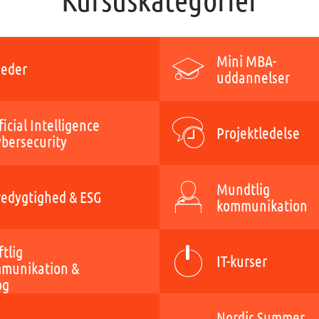
Mini MBA-
eder
uddannelser
ficial Intelligence
Projektledelse
ybersecurity
Mundtlig
edygtighed & ESG
kommunikation
ftlig
IT-kurser
munikation &
og
Nordic Summer