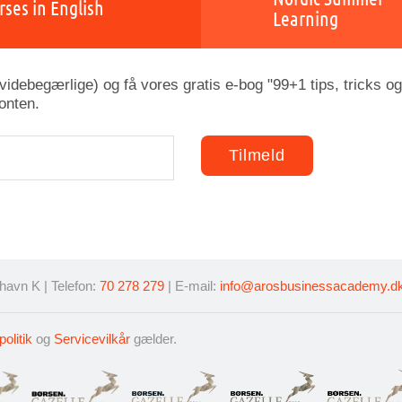
rses in English
Learning
idebegærlige) og få vores gratis e-bog "99+1 tips, tricks og
onten.
avn K | Telefon:
70 278 279
| E-mail:
info@arosbusinessacademy.d
politik
og
Servicevilkår
gælder.