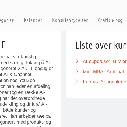
egorier
Kalender
Konsulentydelser
Gratis e-bog
er
Liste over kur
pecialist i kunstig
AI-superuser: Bliv 
 med særligt fokus på AI-
generativ AI. Til daglig er
Mini MBA i Artificial 
f AI & Channel
tion hos YouSee i
Kursus: AI-agenter &
or han leder en afdeling
oner (og en række AI-
g har det overordnede
udvikling og drift af AI-
il både kunder og
re. Han arbejder tæt på
ingsnært med produkt- og