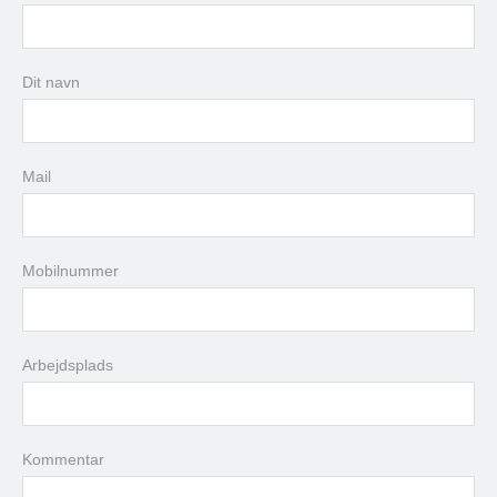
august
2026
Dit navn
man
tir
ons
tor
fre
lør
søn
27
28
29
30
31
1
2
3
4
5
6
7
8
9
Mail
10
11
12
13
14
15
16
17
18
19
20
21
22
23
24
25
26
27
28
29
30
Mobilnummer
31
1
2
3
4
5
6
Arbejdsplads
i dag
slet
luk
Kommentar