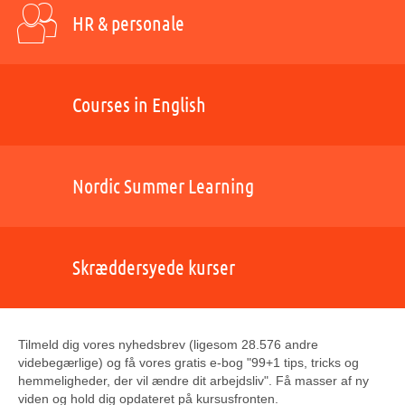
HR & personale
Courses in English
Nordic Summer Learning
Skræddersyede kurser
Tilmeld dig vores nyhedsbrev (ligesom 28.576 andre
videbegærlige) og få vores gratis e-bog "99+1 tips, tricks og
hemmeligheder, der vil ændre dit arbejdsliv". Få masser af ny
viden og hold dig opdateret på kursusfronten.