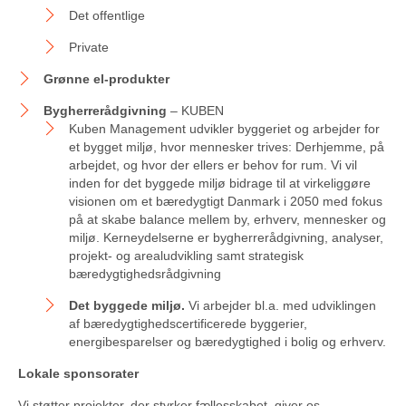
Det offentlige
Private
Grønne el-produkter
Bygherrerådgivning
– KUBEN
Kuben Management udvikler byggeriet og arbejder for
et bygget miljø, hvor mennesker trives: Derhjemme, på
arbejdet, og hvor der ellers er behov for rum. Vi vil
inden for det byggede miljø bidrage til at virkeliggøre
visionen om et bæredygtigt Danmark i 2050 med fokus
på at skabe balance mellem by, erhverv, mennesker og
miljø. Kerneydelserne er bygherrerådgivning, analyser,
projekt- og arealudvikling samt strategisk
bæredygtighedsrådgivning
Det byggede miljø.
Vi arbejder bl.a. med udviklingen
af bæredygtighedscertificerede byggerier,
energibesparelser og bæredygtighed i bolig og erhverv.
Lokale sponsorater
Vi støtter projekter, der styrker fællesskabet, giver os