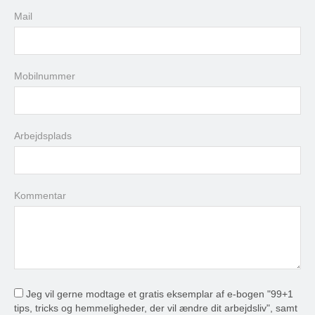
3
4
5
6
7
8
9
Mail
10
11
12
13
14
15
16
17
18
19
20
21
22
23
24
25
26
27
28
29
30
Mobilnummer
31
1
2
3
4
5
6
Arbejdsplads
i dag
slet
luk
Kommentar
Jeg vil gerne modtage et gratis eksemplar af e-bogen "99+1
tips, tricks og hemmeligheder, der vil ændre dit arbejdsliv", samt