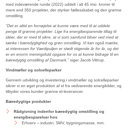
med indeværende runde (2022) uddelt i alt 45 mio. kroner til
mere end 350 projekter, der styrker fællesskabet og den grønne
omstilling.
“Det er altid en fornøjelse at kunne være med til at uddele
penge til grønne projekter. Lige fra energibesparende tiltag til
idéer, der er med til sikre, at vi som samfund bliver ved med at
tænke i bæredygtighed og grøn omstilling. Vi kan også mærke,
at interessen for Værdipuljen er stødt stigende år for år, og det
er en enorm meningsfuld opgave for os at kunne bidrage til en
bæredygtig omstilling af Danmark,”
siger Jacob Vittrup.
Vindmøller og solcelleparker
Gennem udvikling og investering i vindmøller og solcelleparker
sikrer vi en øget produktion af el fra vedvarende energikilder, og
tilbyder vores kunder grønne el-leverancer.
Bæredygtige produkter
Rådgivning indenfor bæredygtig omstilling og
energibesparelser hos
Erhverv – industri, SMV, bygningsmasse, mm.