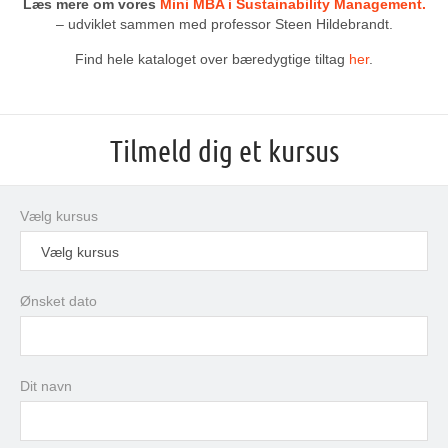
Læs mere
om vores
Mini MBA i Sustainability Management.
– udviklet sammen med professor Steen Hildebrandt.
Find hele kataloget over bæredygtige tiltag
her
.
Tilmeld dig et kursus
Vælg kursus
Vælg kursus
Ønsket dato
august
2026
Dit navn
man
tir
ons
tor
fre
lør
søn
27
28
29
30
31
1
2