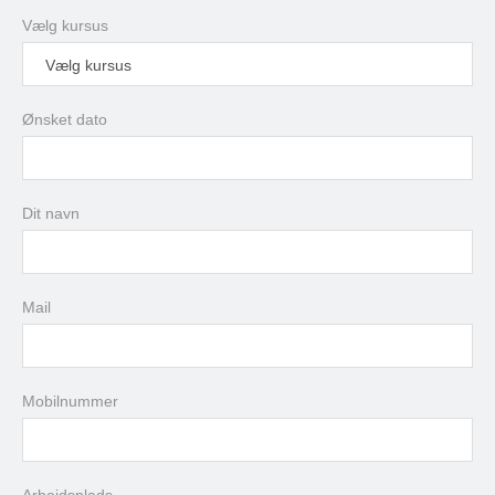
Vælg kursus
Vælg kursus
Ønsket dato
august
2026
Dit navn
man
tir
ons
tor
fre
lør
søn
27
28
29
30
31
1
2
3
4
5
6
7
8
9
Mail
10
11
12
13
14
15
16
17
18
19
20
21
22
23
24
25
26
27
28
29
30
Mobilnummer
31
1
2
3
4
5
6