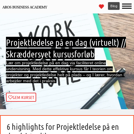
Blog
Projektledelse på en dag (virtuelt) //
Skræddersyet kursusforløb
Lær om projektledelse på en dag via faciliteret online
undervisning. Med dette effektive kursus får I teorien om
projekter og projektledelse helt på plads – og I lærer, hvordan I
arbejder med det i praksis.
GEM KURSET
6 highlights for Projektledelse på en