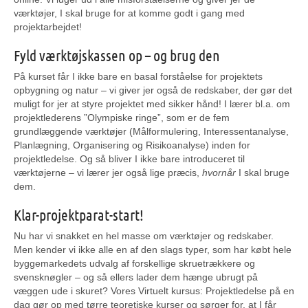
værktøjer, I skal bruge for at komme godt i gang med
projektarbejdet!
Fyld værktøjskassen op – og brug den
På kurset får I ikke bare en basal forståelse for projektets
opbygning og natur – vi giver jer også de redskaber, der gør det
muligt for jer at styre projektet med sikker hånd! I lærer bl.a. om
projektlederens ”Olympiske ringe”, som er de fem
grundlæggende værktøjer (Målformulering, Interessentanalyse,
Planlægning, Organisering og Risikoanalyse) inden for
projektledelse. Og så bliver I ikke bare introduceret til
værktøjerne – vi lærer jer også lige præcis,
hvornår
I skal bruge
dem.
Klar-projektparat-start!
Nu har vi snakket en hel masse om værktøjer og redskaber.
Men kender vi ikke alle en af den slags typer, som har købt hele
byggemarkedets udvalg af forskellige skruetrækkere og
svensknøgler – og så ellers lader dem hænge ubrugt på
væggen ude i skuret? Vores Virtuelt kursus: Projektledelse på en
dag gør op med tørre teoretiske kurser og sørger for, at I får