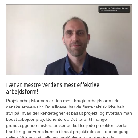
Lær at mestre verdens mest effektive
arbejdsform!
Projektarbejdsformen er den mest brugte arbejdsform i det
danske erhvervsliv. Og alligevel har de fleste faktisk ikke helt
styr på, hvad der kendetegner et basalt projekt, og hvordan man
bedst arbejder projektorienteret. Det fører til mange
grundlæggende misforståelser og kuldsejlede projekter. Derfor
har I brug for vores kursus i basal projektledelse – denne gang
online. Vi luger ud i alle misforståelserne og giver jer de