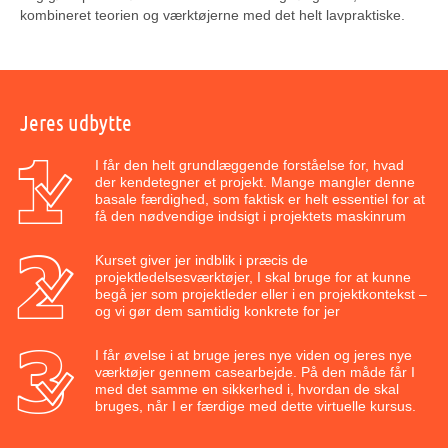
kombineret teorien og værktøjerne med det helt lavpraktiske.
Jeres udbytte
I får den helt grundlæggende forståelse for, hvad
der kendetegner et projekt. Mange mangler denne
basale færdighed, som faktisk er helt essentiel for at
få den nødvendige indsigt i projektets maskinrum
Kurset giver jer indblik i præcis de
projektledelsesværktøjer, I skal bruge for at kunne
begå jer som projektleder eller i en projektkontekst –
og vi gør dem samtidig konkrete for jer
I får øvelse i at bruge jeres nye viden og jeres nye
værktøjer gennem casearbejde. På den måde får I
med det samme en sikkerhed i, hvordan de skal
bruges, når I er færdige med dette virtuelle kursus.