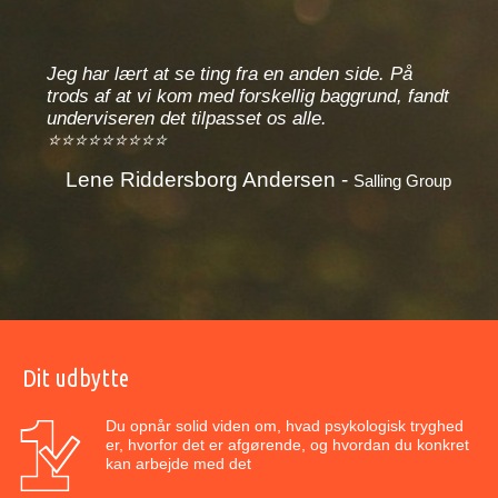
å
Jeg har lært at se ting fra en anden side. På
Jeg h
 fandt
trods af at vi kom med forskellig baggrund, fandt
trods
underviseren det tilpasset os alle.
under
⭐⭐⭐⭐⭐⭐⭐⭐⭐
⭐⭐⭐
Lene Riddersborg Andersen -
Le
g Group
Salling Group
Dit udbytte
Du opnår solid viden om, hvad psykologisk tryghed
er, hvorfor det er afgørende, og hvordan du konkret
kan arbejde med det