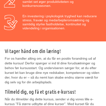
samlet set øger produktiviteten og
konkurrenceevnen.
En investering i psykologisk tryghed kan reducere
stress, fravær og medarbejderomsætning og
samtidig styrke fastholdelse, kontinuitet og
videndeling i organisationen.
Vi tager hånd om din læring!
For os handler alting om, at du får en positiv forandring ud af
dette kursus! Derfor spørger vi ind til dine forudsætninger og
behov før kursusstart. Og underviseren sørger for, at du efter
kurset let kan bruge dine nye redskaber, kompetencer og viden
der, hvor du er – så du nemt kan skabe endnu større værdi for
dig selv og for din arbejdsplads.
Tilmeld dig, og få et gratis e-kursus!
Når du tilmelder dig dette kursus, sender vi dig vores lille e-
kursus ”Få større udbytte af dine kurser”. Med kurset får du