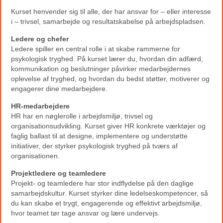
Kurset henvender sig til alle, der har ansvar for – eller interesse
i – trivsel, samarbejde og resultatskabelse på arbejdspladsen.
Ledere og chefer
Ledere spiller en central rolle i at skabe rammerne for
psykologisk tryghed. På kurset lærer du, hvordan din adfærd,
kommunikation og beslutninger påvirker medarbejdernes
oplevelse af tryghed, og hvordan du bedst støtter, motiverer og
engagerer dine medarbejdere.
HR-medarbejdere
HR har en nøglerolle i arbejdsmiljø, trivsel og
organisationsudvikling. Kurset giver HR konkrete værktøjer og
faglig ballast til at designe, implementere og understøtte
initiativer, der styrker psykologisk tryghed på tværs af
organisationen.
Projektledere og teamledere
Projekt- og teamledere har stor indflydelse på den daglige
samarbejdskultur. Kurset styrker dine ledelseskompetencer, så
du kan skabe et trygt, engagerende og effektivt arbejdsmiljø,
hvor teamet tør tage ansvar og lære undervejs.