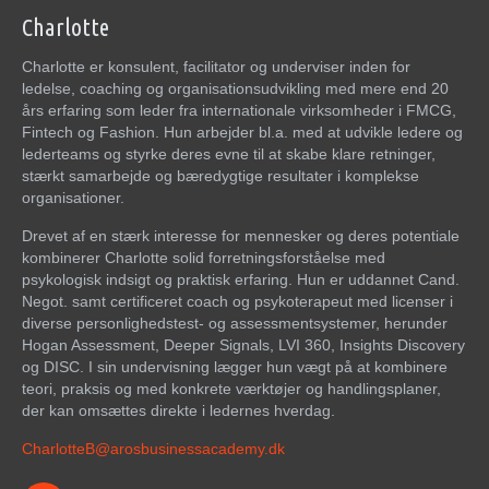
Charlotte
Charlotte er konsulent, facilitator og underviser inden for
ledelse, coaching og organisationsudvikling med mere end 20
års erfaring som leder fra internationale virksomheder i FMCG,
Fintech og Fashion. Hun arbejder bl.a. med at udvikle ledere og
lederteams og styrke deres evne til at skabe klare retninger,
stærkt samarbejde og bæredygtige resultater i komplekse
organisationer.
Drevet af en stærk interesse for mennesker og deres potentiale
kombinerer Charlotte solid forretningsforståelse med
psykologisk indsigt og praktisk erfaring. Hun er uddannet Cand.
Negot. samt certificeret coach og psykoterapeut med licenser i
diverse personlighedstest- og assessmentsystemer, herunder
Hogan Assessment, Deeper Signals, LVI 360, Insights Discovery
og DISC. I sin undervisning lægger hun vægt på at kombinere
teori, praksis og med konkrete værktøjer og handlingsplaner,
der kan omsættes direkte i ledernes hverdag.
CharlotteB@arosbusinessacademy.dk