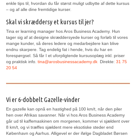
enkle tips til, hvordan du får størst muligt udbytte af dette kursus
– og af alle dine fremtidige kurser.
Skal vi skræddersy et kursus til jer?
Tina er learning manager hos Aros Business Academy. Hun
tager sig af at designe skræddersyede kurser og forløb til vores
mange kunder, så deres ledere og medarbejdere kan blive
endnu skarpere. Tag endelig fat i hende, hvis du har en
forespørgsel. Så får I et uforpligtende kursusoplæg inkl. priser
og praktisk info.
tina@arosbusinessacademy.dk
Direkte:
31 75
20 54
Vi er 6-dobbelt Gazelle-vinder
En gazelle kan opnå en hastighed på 100 km/t, når den piler
hen over Afrikas savanner. Når vi hos Aros Business Academy
går ud til kaffemaskinen om morgenen, kommer vi sjældent over
8 km/t, og vi træffes sjældent mere eksotiske steder end
København og Aarhus. Alligevel er der ifølge Dagbladet Børsen