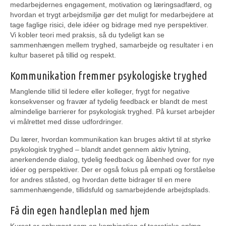
medarbejdernes engagement, motivation og læringsadfærd, og
hvordan et trygt arbejdsmiljø gør det muligt for medarbejdere at
tage faglige risici, dele idéer og bidrage med nye perspektiver.
Vi kobler teori med praksis, så du tydeligt kan se
sammenhængen mellem tryghed, samarbejde og resultater i en
kultur baseret på tillid og respekt.
Kommunikation fremmer psykologiske tryghed
Manglende tillid til ledere eller kolleger, frygt for negative
konsekvenser og fravær af tydelig feedback er blandt de mest
almindelige barrierer for psykologisk tryghed. På kurset arbejder
vi målrettet med disse udfordringer.
Du lærer, hvordan kommunikation kan bruges aktivt til at styrke
psykologisk tryghed – blandt andet gennem aktiv lytning,
anerkendende dialog, tydelig feedback og åbenhed over for nye
idéer og perspektiver. Der er også fokus på empati og forståelse
for andres ståsted, og hvordan dette bidrager til en mere
sammenhængende, tillidsfuld og samarbejdende arbejdsplads.
Få din egen handleplan med hjem