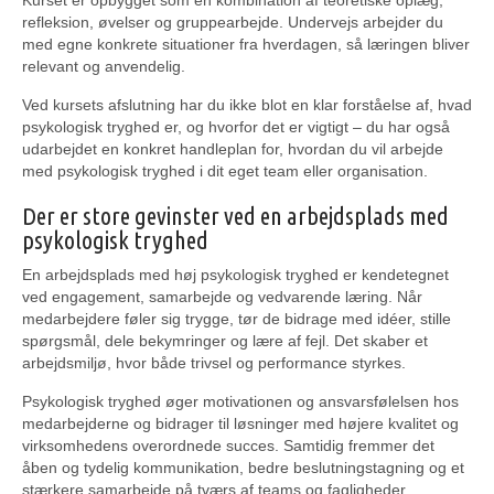
Kurset er opbygget som en kombination af teoretiske oplæg,
refleksion, øvelser og gruppearbejde. Undervejs arbejder du
med egne konkrete situationer fra hverdagen, så læringen bliver
relevant og anvendelig.
Ved kursets afslutning har du ikke blot en klar forståelse af, hvad
psykologisk tryghed er, og hvorfor det er vigtigt – du har også
udarbejdet en konkret handleplan for, hvordan du vil arbejde
med psykologisk tryghed i dit eget team eller organisation.
Der er store gevinster ved en arbejdsplads med
psykologisk tryghed
En arbejdsplads med høj psykologisk tryghed er kendetegnet
ved engagement, samarbejde og vedvarende læring. Når
medarbejdere føler sig trygge, tør de bidrage med idéer, stille
spørgsmål, dele bekymringer og lære af fejl. Det skaber et
arbejdsmiljø, hvor både trivsel og performance styrkes.
Psykologisk tryghed øger motivationen og ansvarsfølelsen hos
medarbejderne og bidrager til løsninger med højere kvalitet og
virksomhedens overordnede succes. Samtidig fremmer det
åben og tydelig kommunikation, bedre beslutningstagning og et
stærkere samarbejde på tværs af teams og fagligheder.