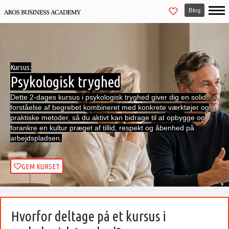
Blog
Kursus:
Psykologisk tryghed
Dette 2-dages kursus i psykologisk tryghed giver dig en solid
forståelse af begrebet kombineret med konkrete værktøjer og
praktiske metoder, så du aktivt kan bidrage til at opbygge og
forankre en kultur præget af tillid, respekt og åbenhed på
arbejdspladsen.
GEM KURSET
Hvorfor deltage på et kursus i