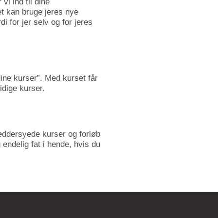
vi ind til dine
et kan bruge jeres nye
 for jer selv og for jeres
dine kurser”. Med kurset får
tidige kurser.
æddersyede kurser og forløb
endelig fat i hende, hvis du