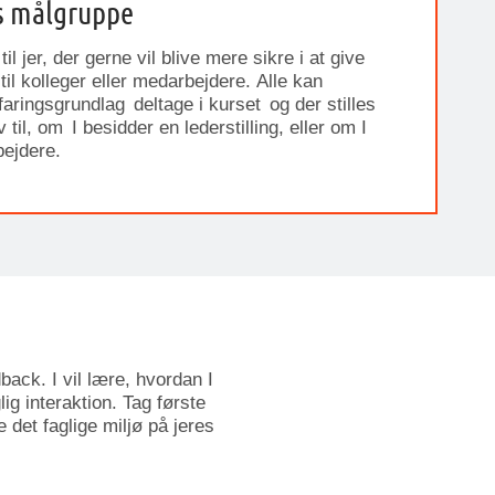
s målgruppe
til jer, der gerne vil blive mere
sikre i at give
til
kolleger eller
medarbejdere
.
Alle kan
faringsgrundlag deltage i kurset
og der stilles
 til,
om I besidder en lederstilling, eller om I
bejdere.
back. I vil lære, hvordan I
g interaktion. Tag første
e det faglige miljø på jeres