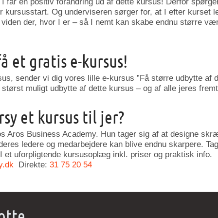
I får en positiv forandring ud af dette kursus! Derfor spørger 
 kursusstart. Og underviseren sørger for, at I efter kurset l
iden der, hvor I er – så I nemt kan skabe endnu større værdi
få et gratis e-kursus!
rsus, sender vi dig vores lille e-kursus ”Få større udbytte af 
år størst muligt udbytte af dette kursus – og af alle jeres frem
sy et kursus til jer?
os Aros Business Academy. Hun tager sig af at designe skr
deres ledere og medarbejdere kan blive endnu skarpere. Tag 
I et uforpligtende kursusoplæg inkl. priser og praktisk info.
y.dk
Direkte:
31 75 20 54
otte