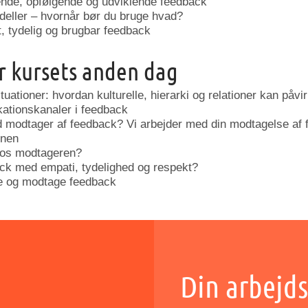
nde, opfølgende og udviklende feedback
deller – hvornår bør du bruge hvad?
t, tydelig og brugbar feedback
 kursets anden dag
uationer: hvordan kulturelle, hierarki og relationer kan påv
ationskanaler i feedback
d modtager af feedback? Vi arbejder med din modtagelse af 
onen
hos modtageren?
ck med empati, tydelighed og respekt?
ive og modtage feedback
Din arbejds