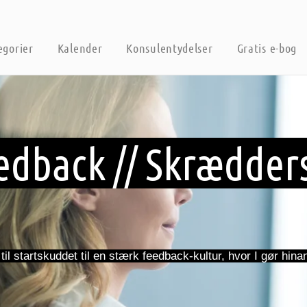
egorier
Kalender
Konsulentydelser
Gratis e-bog
edback // Skrædder
til startskuddet til en stærk feedback-kultur, hvor I gør hin