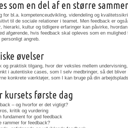
ses som en del af en større samm
 for bl.a. kompetenceudvikling, videndeling og kvalitetssikr
itivt til de sociale relationer i teamet. Men feedback er ogs
hierarki, kultur og tidligere erfaringer kan påvirke, hvordan
hed afgørende, hvis feedback skal opleves som en mulighed 
et personligt angreb.
iske øvelser
k og praktisk tilgang, hvor der veksles mellem undervisning,
kt i autentiske cases, som I selv medbringer, så det bliver
rne konkrete værktøjer, som I kan bruge på din arbejdsplads
 kursets første dag
back – og hvorfor er det vigtigt?
os, kritik og vurdering
m fundament for god feedback
e rammer for feedback?