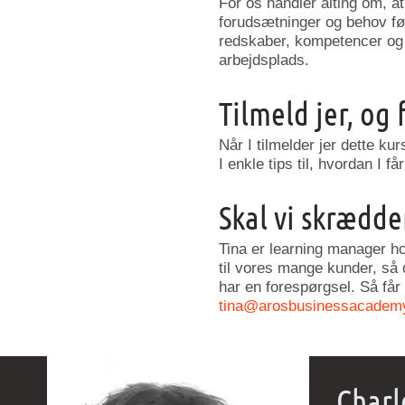
For os handler alting om, at 
forudsætninger og behov før
redskaber, kompetencer og v
arbejdsplads.
Tilmeld jer, og 
Når I tilmelder jer dette ku
I enkle tips til, hvordan I f
Skal vi skrædder
Tina er learning manager h
til vores mange kunder, så 
har en forespørgsel. Så får 
tina@arosbusinessacadem
Charl