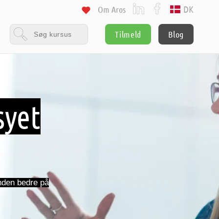
DK
Om Aros
Tilmeld
Blog
syet
anden bedre på