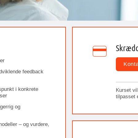
Skrædd
er
Konta
udviklende feedback
punkt i konkrete
Kurset vi
lser
tilpasset
gerrig og
modeller – og vurdere,