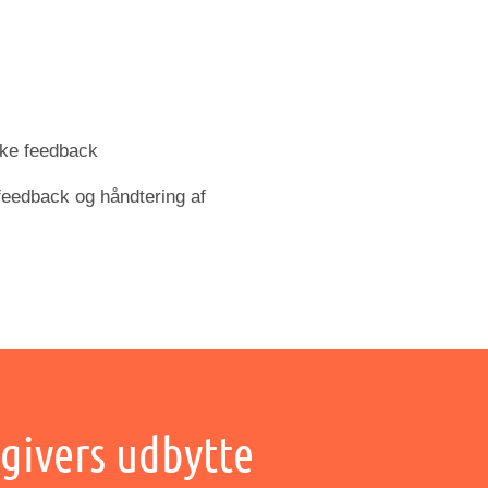
irke feedback
feedback og håndtering af
givers udbytte