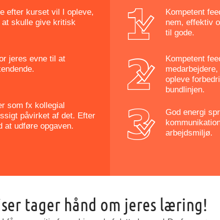
 efter kurset vil I opleve,
Kompetent feed
at skulle give kritisk
nem, effektiv 
til gode.
or jeres evne til at
Kompetent feed
rkendende.
medarbejdere, 
opleve forbedr
bundlinjen.
r som fx kollegial
God energi spr
sigt påvirket af det. Efter
kommunikation 
ved at udføre opgaven.
arbejdsmiljø.
ser tager hånd om jeres læring!