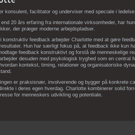
er konsulent, facilitator og underviser med speciale i ledels
nd 20 års erfaring fra internationale virksomheder, har hun
kker, der præger moderne arbejdspladser.
i konstruktiv feedback arbejder Charlotte med at gøre feedb
 resultater. Hun har særligt fokus på, at feedback ikke kun
modtage feedback konstruktivt og forstå de menneskelige rea
 arbejder desuden med psykologisk tryghed som en central f
hvordan kontekst, timing, relationer og organisatoriske dyn
stand.
ingen er praksisnær, involverende og bygger på konkrete ca
rekte i deres egen hverdag. Charlotte kombinerer solid for
resse for menneskers udvikling og potentiale.