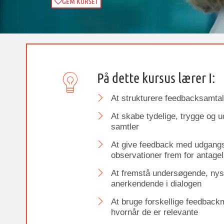
GEM KURSET
På dette kursus lærer I:
At strukturere feedbacksamtal
At skabe tydelige, trygge og 
samtler
At give feedback med udgangs
observationer frem for antage
At fremstå undersøgende, nys
anerkendende i dialogen
At bruge forskellige feedback
hvornår de er relevante