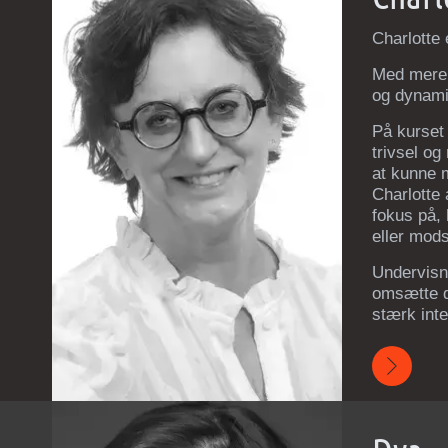
Charlotte 
Med mere e
og dynami
På kurset 
trivsel og
at kunne 
Charlotte
fokus på, 
eller mod
Undervisn
omsætte di
stærk inte