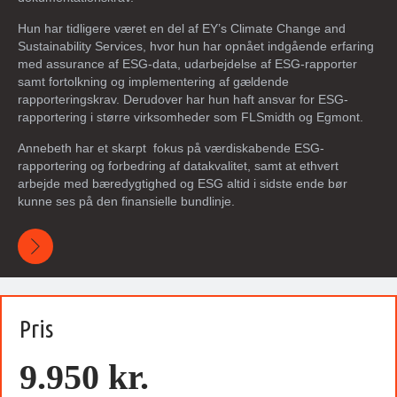
Hun har tidligere været en del af
EY
’s Climate Change and
Sustainability Services, hvor hun har opnået indgående erfaring
med assurance af ESG-data, udarbejdelse af ESG-rapporter
samt fortolkning og implementering af gældende
rapporteringskrav. Derudover har hun haft ansvar for ESG-
rapportering i større virksomheder som
FLSmidth
og
Egmont
.
Annebeth har et skarpt fokus på værdiskabende ESG-
rapportering og forbedring af datakvalitet, samt at ethvert
arbejde med bæredygtighed og ESG altid i sidste ende bør
kunne ses på den finansielle bundlinje.
Pris
9.950 kr.