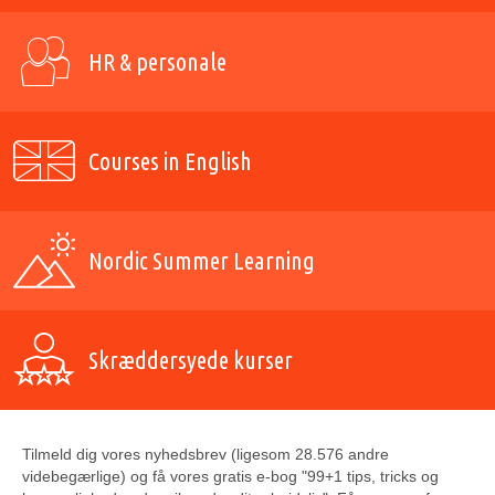
HR & personale
Courses in English
Nordic Summer Learning
Skræddersyede kurser
Tilmeld dig vores nyhedsbrev (ligesom 28.576 andre
videbegærlige) og få vores gratis e-bog "99+1 tips, tricks og