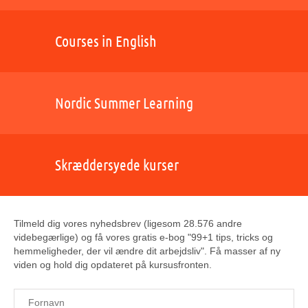
Courses in English
Nordic Summer Learning
Skræddersyede kurser
Tilmeld dig vores nyhedsbrev (ligesom 28.576 andre
videbegærlige) og få vores gratis e-bog "99+1 tips, tricks og
hemmeligheder, der vil ændre dit arbejdsliv". Få masser af ny
viden og hold dig opdateret på kursusfronten.