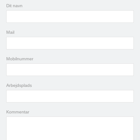
Dit navn
man
tir
ons
tor
fre
lør
søn
27
28
29
30
31
1
2
3
4
5
6
7
8
9
Mail
10
11
12
13
14
15
16
17
18
19
20
21
22
23
24
25
26
27
28
29
30
Mobilnummer
31
1
2
3
4
5
6
Arbejdsplads
i dag
slet
luk
Kommentar