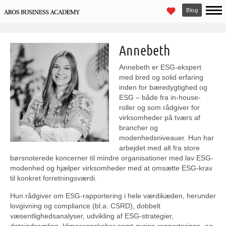
Blog
Annebeth
Annebeth er ESG-ekspert
med bred og solid erfaring
inden for bæredygtighed og
ESG – både fra in-house-
roller og som rådgiver for
virksomheder på tværs af
brancher og
modenhedsniveauer. Hun har
arbejdet med alt fra store
børsnoterede koncerner til mindre organisationer med lav ESG-
modenhed og hjælper virksomheder med at omsætte ESG-krav
til konkret forretningsværdi.
Hun rådgiver om ESG-rapportering i hele værdikæden, herunder
lovgivning og compliance (bl.a. CSRD), dobbelt
væsentlighedsanalyser, udvikling af ESG-strategier,