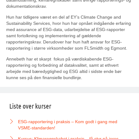
dataindsamling, klimaregnskaber samt øvrige rapporterings- og
dokumentationskrav.
Hun har tidligere været en del af
EY
’s Climate Change and
Sustainability Services, hvor hun har opnået indgående erfaring
med assurance af ESG-data, udarbejdelse af ESG-rapporter
samt fortolkning og implementering af gældende
rapporteringskrav. Derudover har hun haft ansvar for ESG-
rapportering i større virksomheder som
FLSmidth
og
Egmont
.
Annebeth har et skarpt fokus på værdiskabende ESG-
rapportering og forbedring af datakvalitet, samt at ethvert
arbejde med bæredygtighed og ESG altid i sidste ende bør
kunne ses på den finansielle bundlinje.
Liste over kurser
ESG-rapportering i praksis – Kom godt i gang med
VSME-standarden!
Kursus: Klimaregnskabet i praksis – få styr på jeres