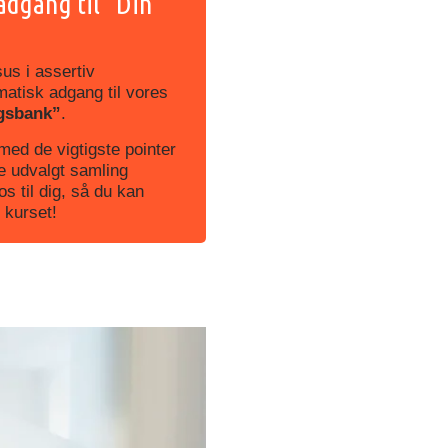
adgang til ”Din
us i assertiv
atisk adgang til vores
gsbank”
.
med de vigtigste pointer
e udvalgt samling
os til dig, så du kan
 kurset!