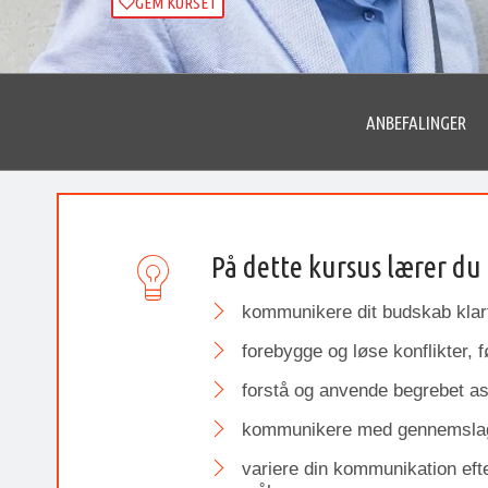
GEM KURSET
ANBEFALINGER
På dette kursus lærer du 
kommunikere dit budskab klart
forebygge og løse konflikter, f
forstå og anvende begrebet as
kommunikere med gennemslag
variere din kommunikation eft