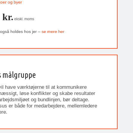
toer og byer
 kr.
ekskl. moms
 også holdes hos jer –
se mere her
s målgruppe
 vil have værktøjerne til at kommunikere
æssigt, løse konflikter og skabe resultater
arbejdsmiljøet og bundlinjen, bør deltage.
sus er både for medarbejdere, mellemledere
ere.