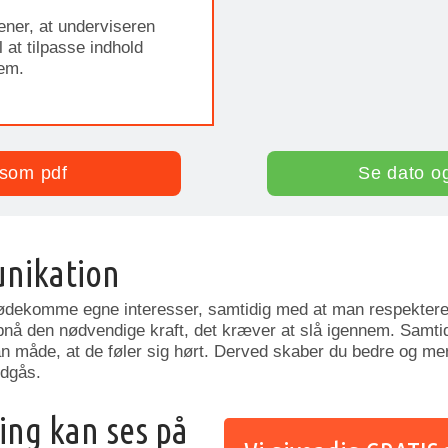
ener, at underviseren
 at tilpasse indhold
dem.
som pdf
Se dato o
unikation
ødekomme egne interesser, samtidig med at man respekterer
opnå den nødvendige kraft, det kræver at slå igennem. Samti
an måde, at de føler sig hørt. Derved skaber du bedre og mere
ndgås.
ing kan ses på