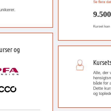
Se flere da
nikerer.
9.500
Kurset kan
urser og
Kurset
Alle, der
hensigtsm
både for 
Dette kur
og topled