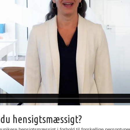
du hensigtsmæssigt?
nikere hensigtsmæssigt i forhold til forskellige persontype