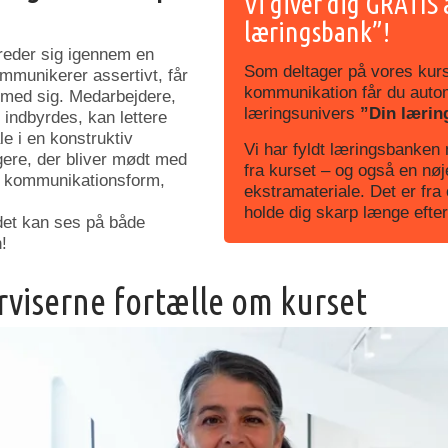
Vi giver dig GRATIS 
læringsbank”!
reder sig igennem en
Som deltager på vores kurs
mmunikerer assertivt, får
kommunikation får du autom
 med sig. Medarbejdere,
læringsunivers
”Din lærin
indbyrdes, kan lettere
le i en konstruktiv
Vi har fyldt læringsbanken 
ere, der bliver mødt med
fra kurset – og også en nøj
e kommunikationsform,
ekstramateriale. Det er fra 
holde dig skarp længe efter
 det kan ses på både
!
rviserne fortælle om kurset