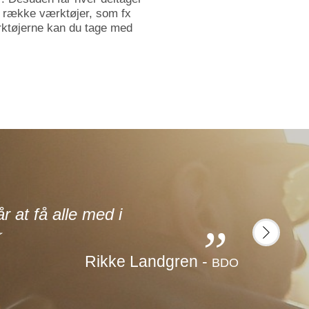
en række værktøjer, som fx
rktøjerne kan du tage med
Jeg
 at få alle med i
kur
⭐
ned
next
Rikke Landgren -
BDO