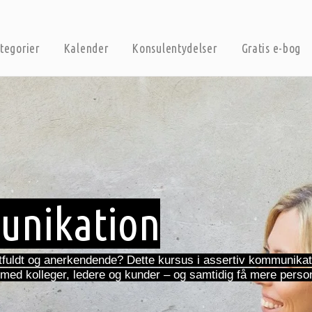
tegorier
Kalender
Konsulentydelser
Gratis e-bog
unikation
tfuldt og anerkendende? Dette kursus i assertiv kommunikati
 med kolleger, ledere og kunder – og samtidig få mere perso