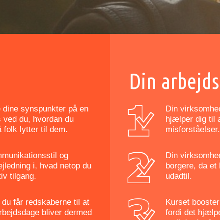
Din arbejds
e dine synspunkter på en
Din virksomhed 
s ved du, hvordan du
hjælper dig ti
olk lytter til dem.
misforståelser.
mmunikationsstil og
Din virksomhed
vejledning i, hvad netop du
borgere, da et 
iv tilgang.
udadtil.
du får redskaberne til at
Kurset booster
arbejdsdage bliver dermed
fordi det hjælpe