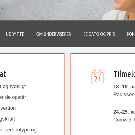
UDBYTTE
OM UNDERVISEREN
SE DATO OG PRIS
KON
at
Tilmel
 og tydeligt
18.-19. a
Radisson
ør de opstår
sertion
24.-25. a
skraft
Comwell 
er persontype og