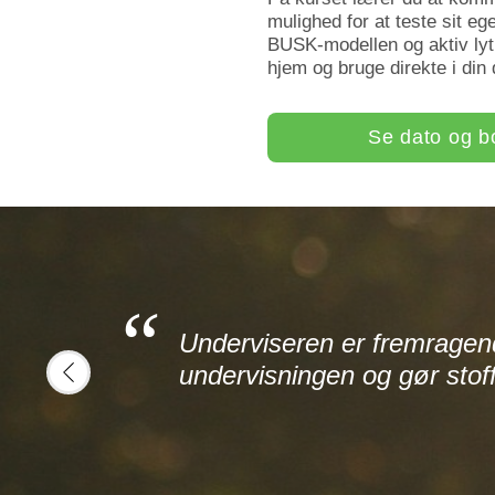
mulighed for at teste sit e
BUSK-modellen og aktiv lyt
hjem og bruge direkte i din 
Se dato og b
Underviseren er fremragend
gør
undervisningen og gør st
prev
ord Danmark