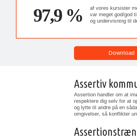
97,9 %
af vores kursister m
var meget god/god til
og undervisning til 
Download 
Assertiv komm
Assertion handler om at im
respektere dig selv for at 
og lytte til andre på en såd
omgivelser, så konflikter u
Assertionstræn