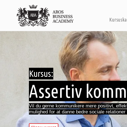
Kursuska
Kursus:
Assertiv komm
Vil du gerne kommunikere mere positivt, effek
mulighed for at danne bedre sociale relationer