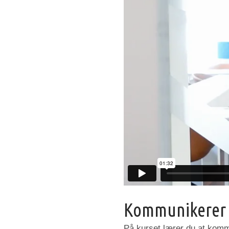
Kommunikerer 
På kurset lærer du at kommu