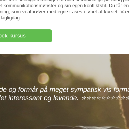
get kommunikationsmønster og sin egen konfliktstil. Du får 
ning, som vi afprøver med egne cases i løbet af kurset. Væ
dagligdag.
ook kursus
e og formår på meget sympatisk vis formår
offet interessant og levende. ⭐⭐⭐⭐⭐⭐⭐⭐⭐