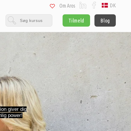
DK
Om Aros
Tilmeld
Blog
on giver dig
nlig power!