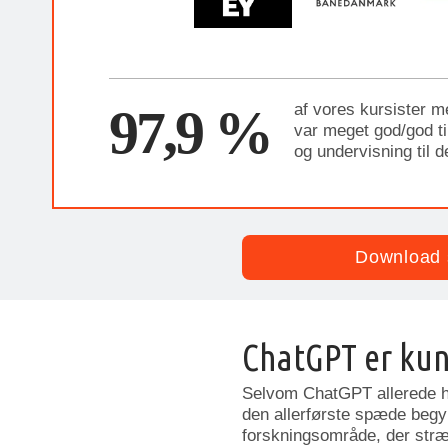
97,9 %
af vores kursister m
var meget god/god til
og undervisning til 
Download 
ChatGPT er kun
Selvom ChatGPT allerede ha
den allerførste spæde begynd
forskningsområde, der stræk