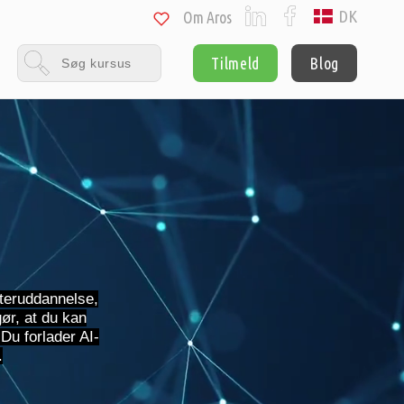
DK
Om Aros
Tilmeld
Blog
fteruddannelse,
ør, at du kan
Du forlader AI-
.