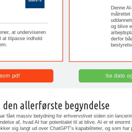
Denne AI-
målrettet
uddannelse
og blive 
ener, at underviseren
arbejdspl
 at tilpasse indhold
derfor bå
dem.
bestyrel
som pdf
Se dato o
 den allerførste begyndelse
r fået massiv betydning for erhvervslivet siden sin lanceri
else af, hvad AI har potentialet til at blive. AI er et enorm
ker sig langt ud over ChatGPT’s kapabiliteter, og som har po