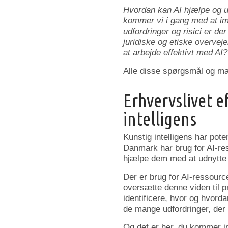
Hvordan kan AI hjælpe og u
kommer vi i gang med at im
udfordringer og risici er de
juridiske og etiske overvej
at arbejde effektivt med AI
Alle disse spørgsmål og man
Erhvervslivet 
intelligens
Kunstig intelligens har pote
Danmark har brug for AI-re
hjælpe dem med at udnytte p
Der er brug for AI-ressourc
oversætte denne viden til pr
identificere, hvor og hvord
de mange udfordringer, der
Og det er her, du kommer ind