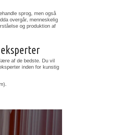
 behandle sprog, men også
ndda overgår, menneskelig
rståelse og produktion af
-eksperter
lære af de bedste. Du vil
ksperter inden for kunstig
m).