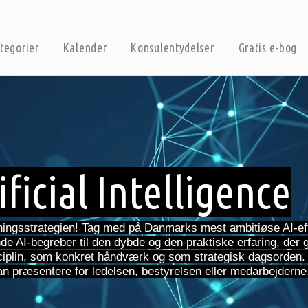
tegorier
Kalender
Konsulentydelser
Gratis e-bog
ficial Intelligence
etningsstrategien! Tag med på Danmarks mest ambitiøse AI-e
e AI-begreber til den dybde og den praktiske erfaring, der g
ciplin, som konkret håndværk og som strategisk dagsorden. 
n præsentere for ledelsen, bestyrelsen eller medarbejderne