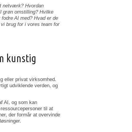
alt netværk? Hvordan
 grøn omstilling? Hvilke
at fodre AI med? Hvad er de
vi brug for i vores team for
m kunstig
ig eller privat virksomhed.
tigt udviklende verden, og
af AI, og som kan
-ressourcepersoner til at
ner, der formår at overvinde
løsninger.