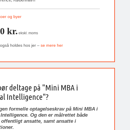
toer og byer
0 kr.
ekskl. moms
 også holdes hos jer –
se mere her
ør deltage på "Mini MBA i
ial Intelligence"?
ngen formelle optagelseskrav på Mini MBA i
l Intelligence. Og den er målrettet både
 offentligt ansatte, samt ansatte i
ioner.