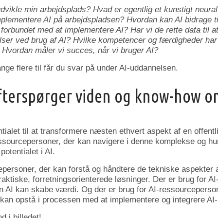
dvikle min arbejdsplads? Hvad er egentlig et kunstigt neur
plementere AI på arbejdspladsen? Hvordan kan AI bidrage til
r forbundet med at implementere AI? Har vi de rette data til 
elser ved brug af AI? Hvilke kompetencer og færdigheder har 
? Hvordan måler vi succes, når vi bruger AI?
ge flere til får du svar på under AI-uddannelsen.
efterspørger viden og know-how o
ntialet til at transformere næsten ethvert aspekt af en offentl
ssourcepersoner, der kan navigere i denne komplekse og hur
otentialet i AI.
epersoner, der kan forstå og håndtere de tekniske aspekter 
aktiske, forretningsorienterede løsninger. Der er brug for AI
an AI kan skabe værdi. Og der er brug for AI-ressourceperso
 kan opstå i processen med at implementere og integrere AI-
 i billedet!