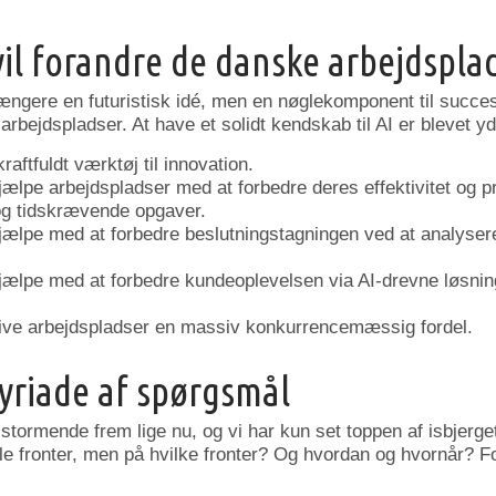
 vil forandre de danske arbejdspla
 længere en futuristisk idé, men en nøglekomponent til succes
arbejdspladser. At have et solidt kendskab til AI er blevet yde
kraftfuldt værktøj til innovation.
jælpe arbejdspladser med at forbedre deres effektivitet og pr
 og tidskrævende opgaver.
hjælpe med at forbedre beslutningstagningen ved at analysere
 hjælpe med at forbedre kundeoplevelsen via AI-drevne løsni
 give arbejdspladser en massiv konkurrencemæssig fordel.
myriade af spørgsmål
stormende frem lige nu, og vi har kun set toppen af isbjerge
alle fronter, men på hvilke fronter? Og hvordan og hvornår? F