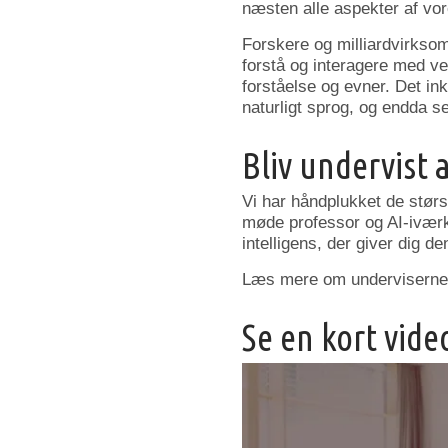
næsten alle aspekter af vore
Forskere og milliardvirkso
forstå og interagere med v
forståelse og evner. Det in
naturligt sprog, og endda s
Bliv undervist 
Vi har håndplukket de størs
møde professor og AI-iværk
intelligens, der giver dig d
Læs mere om underviserne l
Se en kort vid