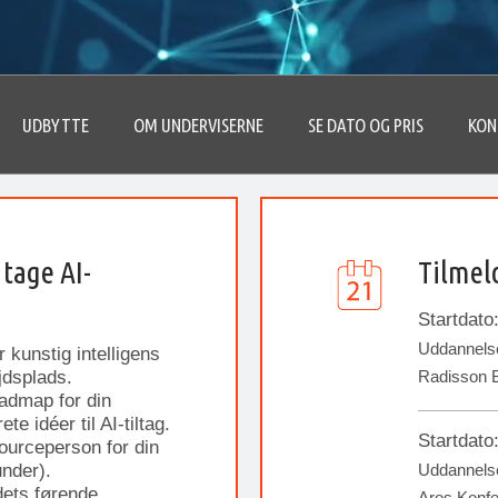
UDBYTTE
OM UNDERVISERNE
SE DATO OG PRIS
KON
 tage AI-
Tilmel
Startdato
Uddannelse
 kunstig intelligens
jdsplads.
Radisson B
oadmap for din
e idéer til AI-tiltag.
Startdato
ourceperson for din
under).
Uddannelse
ndets førende
Aros Konf