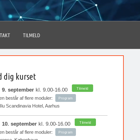
TAKT
TILMELD
d dig kurset
Tilmeld
:
9. september
kl. 9.00-16.00
n består af flere moduler:
Program
lu Scandinavia Hotel, Aarhus
Tilmeld
:
10. september
kl. 9.00-16.00
n består af flere moduler:
Program
erence, København