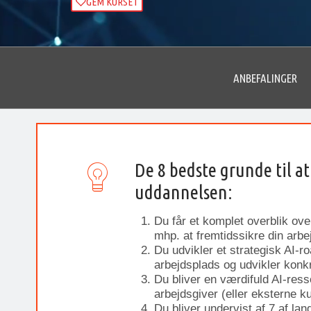
GEM KURSET
ANBEFALINGER
De 8 bedste grunde til at
uddannelsen:
Du får et komplet overblik over
mhp. at fremtidssikre din arbe
Du udvikler et strategisk AI-r
arbejdsplads og udvikler konkret
Du bliver en værdifuld AI-ress
arbejdsgiver (eller eksterne k
Du bliver undervist af 7 af la