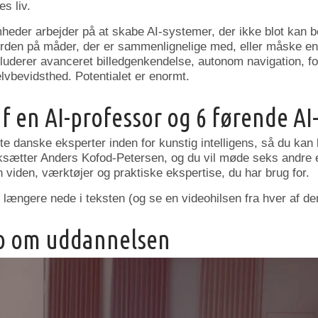
s liv.
mheder arbejder på at skabe AI-systemer, der ikke blot kan
erden på måder, der er sammenlignelige med, eller måske e
kluderer avanceret billedgenkendelse, autonom navigation, fo
elvbevidsthed. Potentialet er enormt.
af en AI-professor og 6 førende AI
te danske eksperter inden for kunstig intelligens, så du kan 
sætter Anders Kofod-Petersen, og du vil møde seks andre e
en viden, værktøjer og praktiske ekspertise, du har brug for.
ængere nede i teksten (og se en videohilsen fra hver af de
eo om uddannelsen