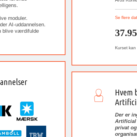
elligens.
Se flere da
ive moduler.
nder AI-uddannelsen.
37.95
 blive værdifulde
Kurset kan
dannelser
Hvem b
Artific
Der er i
Artificia
privat og
organisat