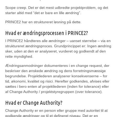
Scope creep. Det er det mest udbredte projektproblem, og det
starter altid med “det er bare en lille ændring”.
PRINCE2 har en struktureret løsning på dette.
Hvad er ændringsprocessen i PRINCE2?
I PRINCE2 håndteres alle ændringer – uanset størrelse – via en
struktureret ændringsproces. Grundprincippet er: Ingen ændring
sker, uden at den er analyseret, vurderet og godkendt af den
rette myndighed.
Ændringsanmodninger dokumenteres i en change request, der
beskriver den ønskede ændring og dens forretningsmæssige
begrundelse. Projektlederen analyserer konsekvenserne – for
tid, økonomi, kvalitet og risici. Herefter godkendes, afvises eller
sættes i bero enten af projektlederen (inden for tolerance) eller
af Change Authority / projektstyregruppen (over tolerance).
Hvad er Change Authority?
Change Authority er en person eller gruppe med autoritet til at
godkende ændringer op til et defineret niveau. Det er en