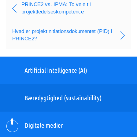
PRINCE2 vs. IPMA: To veje til
projektledelseskompetence
Hvad er projektinitiationsdokumentet (PID) i
PRINCE2?
Artificial Intelligence (AI)
Bæredygtighed (sustainability)
Digitale medier