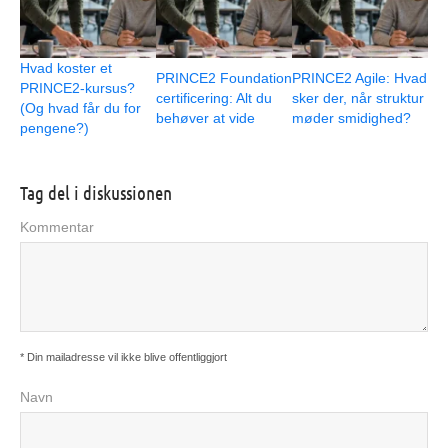
Hvad koster et
PRINCE2 Foundation
PRINCE2 Agile: Hvad
PRINCE2-kursus?
certificering: Alt du
sker der, når struktur
(Og hvad får du for
behøver at vide
møder smidighed?
pengene?)
Tag del i diskussionen
Kommentar
* Din mailadresse vil ikke blive offentliggjort
Navn