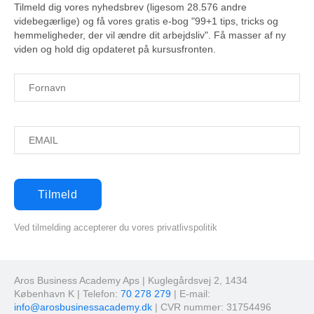
Tilmeld dig vores nyhedsbrev (ligesom 28.576 andre
videbegærlige) og få vores gratis e-bog "99+1 tips, tricks og
hemmeligheder, der vil ændre dit arbejdsliv". Få masser af ny
viden og hold dig opdateret på kursusfronten.
Ved tilmelding accepterer du vores privatlivspolitik
Aros Business Academy Aps | Kuglegårdsvej 2, 1434
København K | Telefon:
70 278 279
| E-mail:
info@arosbusinessacademy.dk
| CVR nummer: 31754496