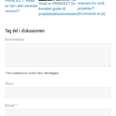
PRINCE2 7: Hvad
relevant for små
Hvad er PRINCE2? En
er nyt i den seneste
projekter?
komplet guide til
version?
(Kortsvaret er ja)
projektledelsesmetoden
Tag del i diskussionen
Kommentar
* Din mailadresse vil ikke blive offentliggjort
Navn
Email *