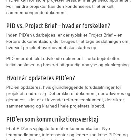
PID’en kan for store projekter bestå af mange delkomponenter.
For mindre projekter kan den kondenseres til et enkelt
sammenhængende dokument.
PID vs. Project Brief – hvad er forskellen?
Inden PID’en udarbejdes, er der typisk et Project Brief – en
kortere dokumentation, der bruges til at tage beslutningen om,
hvorvidt projektet overhovedet skal startes op.
PID’en er det fuldt udviklede dokument – udarbejdet efter
initiationsfasen og baseret på grundig analyse og planlægning.
Hvornår opdateres PID’en?
PID’en opdateres, hvis grundlæggende forudsætninger for
projektet ændrer sig. Det er ikke et dokument, der arkiveres og
glemmes – det er et levende referencedokument, der sikrer
sammenhæng og klarhed i hele projektets løbetid.
PID’en som kommunikationsværktøj
Et af PID’ens vigtigste formål er kommunikation. Nye
teammedlemmer, interessenter og ledere kan læse PID’en og