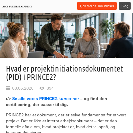
Tjek vores 100 kurser
Blog
Hvad er projektinitiationsdokumentet
(PID) i PRINCE2?
08.06.2026
894
👉
Se alle vores PRINCE2-kurser her
– og find den
certificering, der passer til dig.
PRINCE2 har et dokument, der er selve fundamentet for ethvert
projekt. Det er ikke et internt arbejdsdokument – det er den
formelle aftale om, hvad projektet er, hvad det vil opnå, og
hvordan det styres.