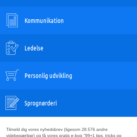
Kommunikation
Ledelse
Personlig udvikling
Sprognørderi
Tilmeld dig vores nyhedsbrev (ligesom 28.576 andre
videbegærlige) og få vores gratis e-bog "99+1 tips, tricks og